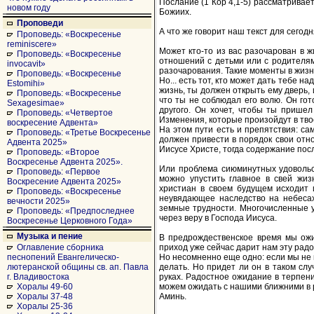
Послание (1 Кор 4,1-5) рассматривае
новом году
Божиих.
Проповеди
А что же говорит наш текст для сегод
Проповедь: «Воскресенье
reminiscere»
Может кто-то из вас разочарован в ж
Проповедь: «Воскресенье
отношений с детьми или с родителями
invocavit»
разочарования. Такие моменты в жиз
Проповедь: «Воскресенье
Но... есть тот, кто может дать тебе 
Estomihi»
жизнь, ты должен открыть ему дверь, 
Проповедь: «Воскресенье
что ты не соблюдал его волю. Он гот
Sexagesimae»
другого. Он хочет, чтобы ты пришел
Проповедь: «Четвертое
Изменения, которые произойдут в твое
воскресение Адвента»
На этом пути есть и препятствия: са
Проповедь: «Третье Воскресенье
должен привести в порядок свои отно
Адвента 2025»
Иисусе Христе, тогда содержание посл
Проповедь: «Второе
Воскресенье Адвента 2025».
Или проблема сиюминутных удовольст
Проповедь: «Первое
можно упустить главное в свей жиз
Воскресение Адвента 2025»
христиан в своем будущем исходит и
Проповедь: «Воскресенье
неувядающее наследство на небесах
вечности 2025»
земные трудности. Многочисленные у
Проповедь: «Предпоследнее
через веру в Господа Иисуса.
Воскресенье Церковного Года»
Музыка и пение
В предрождественское время мы ожи
приход уже сейчас дарит нам эту радо
Оглавление сборника
Но несомненно еще одно: если мы не и
песнопений Евангелическо-
делать. Но придет ли он в таком слу
лютеранской общины св. ап. Павла
руках. Радостное ожидание в терпени
г. Владивостока
можем ожидать с нашими ближними в р
Хоралы 49-60
Аминь.
Хоралы 37-48
Хоралы 25-36