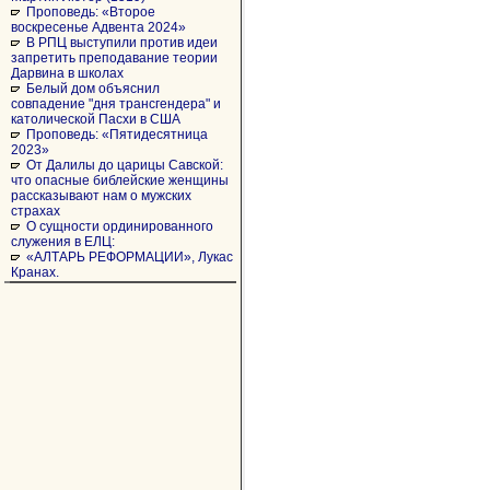
Проповедь: «Второе
воскресенье Адвента 2024»
В РПЦ выступили против идеи
запретить преподавание теории
Дарвина в школах
Белый дом объяснил
совпадение "дня трансгендера" и
католической Пасхи в США
Проповедь: «Пятидесятница
2023»
От Далилы до царицы Савской:
что опасные библейские женщины
рассказывают нам о мужских
страхах
О сущности ординированного
служения в ЕЛЦ:
«АЛТАРЬ РЕФОРМАЦИИ», Лукас
Кранах.