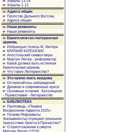
Хоралы 13-24
Хоралы 1-12
Адреса общин
Пропство Дальнего Востока
Адреса общин
Наши реквизиты
Наши реквизиты
Евангелическо-лютеранская
церковь
Избранные тезисы М. Лютера
КРАТКИЙ КАТЕХИЗИС
Апостольский символ веры
Мартин Лютер - реформатор
Какой должна быть истинная
Евангельская церковь
Что такое Лютеранство?
Это нужно знать каждому
Остерегайтесь заблуждений
Древние и современные ереси
Основные отличия : Католицизм
- Православие - Лютеранство
БИБЛИОТЕКА
Проповедь: «Первое
Воскресение Адвента 2025»
Почему Реформаты
(Кальвинисты) отрицают реальное
присутствие Христа в Причастии?
О приготовлении к смерти
Мартин Лютер (1519)