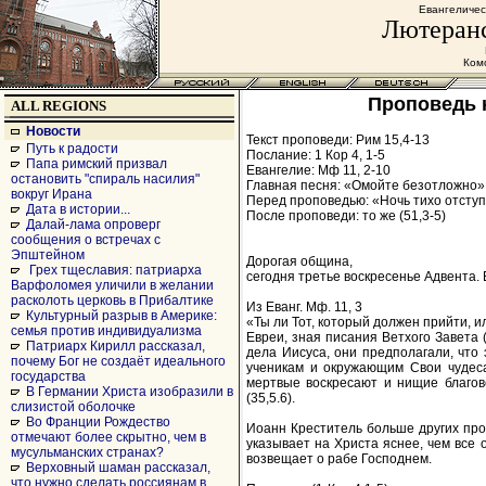
Евангеличес
Лютеранс
Комс
Проповедь к
ALL REGIONS
Новости
Текст проповеди: Рим 15,4-13
Путь к радости
Послание: 1 Кор 4, 1-5
Папа римский призвал
Евангелие: Мф 11, 2-10
остановить "спираль насилия"
Главная песня: «Омойте безотложно» 
вокруг Ирана
Перед проповедью: «Ночь тихо отступ
Дата в истории...
После проповеди: то же (51,3-5)
Далай-лама опроверг
сообщения о встречах с
Эпштейном
Дорогая община,
Грех тщеславия: патриарха
сегодня третье воскресенье Адвента.
Варфоломея уличили в желании
расколоть церковь в Прибалтике
Из Еванг. Мф. 11, 3
Культурный разрыв в Америке:
«Ты ли Тот, который должен прийти, и
семья против индивидуализма
Евреи, зная писания Ветхого Завета 
Патриарх Кирилл рассказал,
дела Иисуса, они предполагали, что 
почему Бог не создаёт идеального
ученикам и окружающим Свои чудеса
государства
мертвые воскресают и нищие благов
В Германии Христа изобразили в
(35,5.6).
слизистой оболочке
Во Франции Рождество
Иоанн Креститель больше других прор
отмечают более скрытно, чем в
указывает на Христа яснее, чем все 
мусульманских странах?
возвещает о рабе Господнем.
Верховный шаман рассказал,
что нужно сделать россиянам в