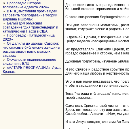
Проповедь: «Второе
Да, не стоит искать справедливости в
воскресенье Адвента 2024»
большей степени терпеливого и любящ
В РПЦ выступили против идеи
запретить преподавание теории
С этого воскресения Septuagesimae на
Дарвина в школах
Белый дом объяснил
Эти дни заполнены молитвами, разм
совпадение "дня трансгендера" и
значит, содержат в себе и радость Пас
католической Пасхи в США
Проповедь: «Пятидесятница
В древней Церкви, с воскресенья «Se
2023»
Целую неделю новокрещенные носили
От Далилы до царицы Савской:
что опасные библейские женщины
Их представляли Епископу Церкви, ко
рассказывают нам о мужских
гораздо серьезнее и строже, чем в н
страхах
О сущности ординированного
Духовная подготовка, изучение Библии
служения в ЕЛЦ:
«АЛТАРЬ РЕФОРМАЦИИ», Лукас
И это Святое и радостное событие пр
Кранах.
Для чего наша любовь и жертвенность,
Это и нам ныне показывает, что подго
чтобы в страданиях и терпении распоз
Тема "награда и благодать" наполнен
твоей стороны...
Сама цель Христианской жизни — в поз
Здесь нет места ропоту или зависти..
Своей любви... А значит в Нем, мы уж
И сам Иисус, сегодня, словами Ап.Па