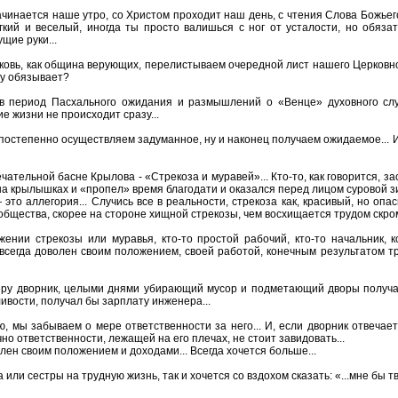
ачинается наше утро, со Христом проходит наш день, с чтения Слова Божье
гкий и веселый, иногда ты просто валишься с ног от усталости, но обязат
щие руки...
ковь, как община верующих, перелистываем очередной лист нашего Церковного
му обязывает?
м в период Пасхального ожидания и размышлений о «Венце» духовного с
е жизни не происходит сразу...
постепенно осуществляем задуманное, ну и наконец получаем ожидаемое... И 
ательной басне Крылова - «Стрекоза и муравей»... Кто-то, как говорится, зас
на крылышках и «пропел» время благодати и оказался перед лицом суровой зи
 это аллегория... Случись все в реальности, стрекоза как, красивый, но оп
о общества, скорее на стороне хищной стрекозы, чем восхищается трудом скром
нии стрекозы или муравья, кто-то простой рабочий, кто-то начальник, ко
е всегда доволен своим положением, своей работой, конечным результатом 
еру дворник, целыми днями убирающий мусор и подметающий дворы получал 
ивости, получал бы зарплату инженера...
ю, мы забываем о мере ответственности за него... И, если дворник отвечает
но ответственности, лежащей на его плечах, не стоит завидовать...
олен своим положением и доходами... Всегда хочется больше...
или сестры на трудную жизнь, так и хочется со вздохом сказать: «...мне бы тв