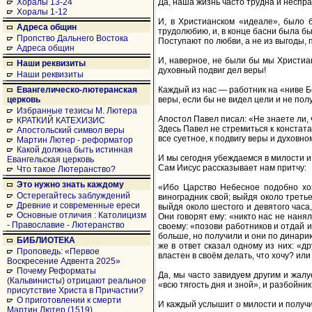
Да, наша жизнь часто трудна и неспра
Хоралы 13-24
Хоралы 1-12
И, в Христианском «идеале», было б
Адреса общин
трудолюбию, и, в конце басни была бы 
Пропство Дальнего Востока
Поступают по любви, а не из выгоды, по
Адреса общин
И, наверное, не были бы мы Христиан
Наши реквизиты
духовный подвиг дел веры!
Наши реквизиты
Каждый из нас — работник на «ниве Бо
Евангелическо-лютеранская
веры, если бы не видел цели и не полу
церковь
Избранные тезисы М. Лютера
Апостол Павел писал: «Не знаете ли, ч
КРАТКИЙ КАТЕХИЗИС
Здесь Павел не стремиться к констата
Апостольский символ веры
все суетное, к подвигу веры и духовно
Мартин Лютер - реформатор
Какой должна быть истинная
И мы сегодня убеждаемся в милости и
Евангельская церковь
Сам Иисус рассказывает нам притчу:
Что такое Лютеранство?
Это нужно знать каждому
«Ибо Царство Небесное подобно хоз
Остерегайтесь заблуждений
виноградник свой; выйдя около третье
Древние и современные ереси
выйдя около шестого и девятого часа
Основные отличия : Католицизм
Они говорят ему: «никто нас не нанял
- Православие - Лютеранство
своему: «позови работников и отдай 
больше, но получили и они по динарию
БИБЛИОТЕКА
же в ответ сказал одному из них: «д
Проповедь: «Первое
властен в своём делать, что хочу? или
Воскресение Адвента 2025»
Почему Реформаты
Да, мы часто завидуем другим и жалу
(Кальвинисты) отрицают реальное
«всю тягость дня и зной», и разбойни
присутствие Христа в Причастии?
О приготовлении к смерти
И каждый услышит о милости и получит
Мартин Лютер (1519)