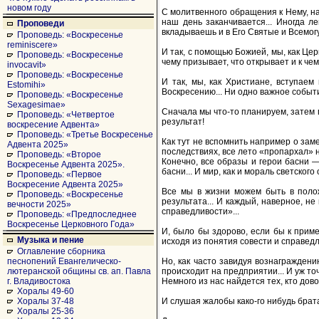
новом году
С молитвенного обращения к Нему, н
наш день заканчивается... Иногда ле
Проповеди
вкладываешь и в Его Святые и Всемогу
Проповедь: «Воскресенье
reminiscere»
И так, с помощью Божией, мы, как Цер
Проповедь: «Воскресенье
чему призывает, что открывает и к че
invocavit»
Проповедь: «Воскресенье
И так, мы, как Христиане, вступае
Estomihi»
Воскресению... Ни одно важное событи
Проповедь: «Воскресенье
Sexagesimae»
Сначала мы что-то планируем, затем 
Проповедь: «Четвертое
результат!
воскресение Адвента»
Проповедь: «Третье Воскресенье
Как тут не вспомнить например о замеч
Адвента 2025»
последствиях, все лето «пропархал» 
Проповедь: «Второе
Конечно, все образы и герои басни —
Воскресенье Адвента 2025».
басни... И мир, как и мораль светског
Проповедь: «Первое
Воскресение Адвента 2025»
Все мы в жизни можем быть в положе
Проповедь: «Воскресенье
результата... И каждый, наверное, н
вечности 2025»
справедливости»...
Проповедь: «Предпоследнее
Воскресенье Церковного Года»
И, было бы здорово, если бы к прим
Музыка и пение
исходя из понятия совести и справедл
Оглавление сборника
Но, как часто завидуя вознаграждени
песнопений Евангелическо-
происходит на предприятии... И уж точ
лютеранской общины св. ап. Павла
Немного из нас найдется тех, кто дов
г. Владивостока
Хоралы 49-60
И слушая жалобы како-го нибудь брата 
Хоралы 37-48
Хоралы 25-36