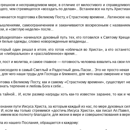
 грешном и несправедливом мире, в отличие от милостивого и справедливого 
его, чем стремящегося «возздать по делам»... Встанем все на путь Христиан
чинается подготовка к Великому Посту, к Страстному времени... Латинское н
ышлениями, самоограничением и заканчиваются воскресеньем с названием
хи, и «светлую неделю» после...
ptuagesimae» начинался духовный путь тех, кто готовился к Святому Креще
 белые одежды, словно новорожденные младенцы...
торый один решал в итоге, кто готов «облечься во Христа», а кто останет
аше «либеральное» и «расслабленное» время...
, пост и молитва, и самое главное — готовность человека взвалить на свои пл
оисходило в самый Светлый и Радостный день Пасхи... Это не просто некая д
 для чего наши труды для Господа и ближнего, для чего наше смирение и терп
товка к Великому Посту, как и самому «Страстному времени», существует не 
нать терпение и любовь Бога к себе...
а тайной... И, если размер награды хоть как-то известен заранее, то как и
нании пути Иисуса Христа, за которым каждый из нас, по мере духовных сил 
. И, если мы только стремимся «достичь Иисуса Христа», как писал Ап.Павел, 
е имеем всю полноту благодати, для жизни в мире и совершенствования в вере.
вла из нашего Послания, обращается к каждому: