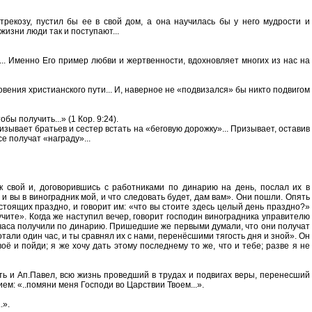
рекозу, пустил бы ее в свой дом, а она научилась бы у него мудрости и
жизни люди так и поступают...
... Именно Его пример любви и жертвенности, вдохновляет многих из нас на
овения христианского пути... И, наверное не «подвизался» бы никто подвигом
ы получить...» (1 Кор. 9:24).
изывает братьев и сестер встать на «беговую дорожку»... Призывает, оставив
е получат «награду»...
 свой и, договорившись с работниками по динарию на день, послал их в
 и вы в виноградник мой, и что следовать будет, дам вам». Они пошли. Опять
 стоящих праздно, и говорит им: «что вы стоите здесь целый день праздно?»
лучите». Когда же наступил вечер, говорит господин виноградника управителю
 часа получили по динарию. Пришедшие же первыми думали, что они получат
тали один час, и ты сравнял их с нами, перенёсшими тягость дня и зной». Он
оё и пойди; я же хочу дать этому последнему то же, что и тебе; разве я не
ть и Ап.Павел, всю жизнь проведший в трудах и подвигах веры, перенесший
ем: «..помяни меня Господи во Царствии Твоем...».
.».