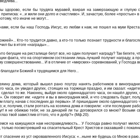
ведлива...
ы здорово, если бы трудяга муравей, взирая на замерзающую и глупую ст
приписка: «...и жили они долго и счастливо». И, зачастую, более «простые» в 
тому, что иначе не могут...
ами, если бы наш Господь Иисус, из любви к нам, не пошел на муки Креста
жией»... Кто-то трудится давно, а кто-то только познает трудности и благосл
чил бы в итоге «награды»...
то бегущие на ристалище бегут все, но один получает награду? Так бегите, чтоб
ции факта, что на спортивном состязании лишь лучший получит награду, а пр
му совершенствованию... И в отличие от «мирских» соревнований, у Господа вс
 благодати Божией к трудящимся для Него...
яину дома, который вышел рано поутру нанять работников в виноградник
го часа, он увидел других, стоящих на торжище праздно, и им сказал: «идите
, сделал то же. Наконец, выйдя около одиннадцатого часа, он нашёл других,
». Он говорит им: «идите и вы в виноградник мой, и что следовать будет, по
им плату, начав с последних до первых». И пришедшие около одиннадцатого
; и, получив, стали роптать на хозяина дома и говорили: «эти последние рабо
руг! я не обижаю тебя; не за динарий ли ты договорился со мною? Возьми св
 глаз твой завистлив оттого, что я добр?» (Мф.20).
емся на кажущуюся нам несправедливость... У Господа равно получат милос
к, только посмотревший на спасительный Крест Христов и сказавший с покаяни
 спасение из уст окровавленного Иисуса: «...ныне же будешь со Мною в раю..