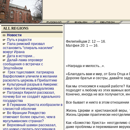
ALL REGIONS
Новости
Путь к радости
Филипийцам 2: 12 — 16.
Папа римский призвал
Матфея 20: 1 — 16.
остановить "спираль насилия"
вокруг Ирана
Дата в истории...
Далай-лама опроверг
сообщения о встречах с
«Награда и милость...».
Эпштейном
Грех тщеславия: патриарха
«Благодать вам и мир, от Бога Отца и
Варфоломея уличили в желании
Дорогие братья и сестры, давайте зад
расколоть церковь в Прибалтике
Культурный разрыв в Америке:
Как мы относимся к нашей работе? Ка
семья против индивидуализма
подходят к любому из этих важных воп
Патриарх Кирилл рассказал,
Конечно, иногда не все получается, и
почему Бог не создаёт идеального
государства
Все бывает и никто в этом отношении 
В Германии Христа изобразили в
слизистой оболочке
Жизнь Церкви и христианской веры, 
Во Франции Рождество
Жизнь Церкви практически неотделим
отмечают более скрытно, чем в
мусульманских странах?
Как «Божество Христа» неотделимо от
Верховный шаман рассказал,
даже проблемы и переживания верующе
что нужно сделать россиянам в