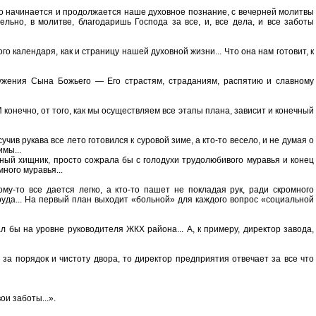
го начинается и продолжается наше духовное познание, с вечерней молитвы
ельно, в молитве, благодаришь Господа за все, и, все дела, и все заботы
 календаря, как и страницу нашей духовной жизни... Что она нам готовит, к
лужения Сына Божьего — Его страстям, страданиям, распятию и славному
конечно, от того, как мы осуществляем все этапы плана, зависит и конечный
учив рукава все лето готовился к суровой зиме, а кто-то весело, и не думая о
мы...
асный хищник, просто сожрала бы с голодухи трудолюбивого муравья и конец
ного муравья...
му-то все дается легко, а кто-то пашет не покладая рук, ради скромного
труда... На первый план выходит «больной» для каждого вопрос «социальной
бы на уровне руководителя ЖКХ района... А, к примеру, директор завода,
 за порядок и чистоту двора, то директор предприятия отвечает за все что
ои заботы...».