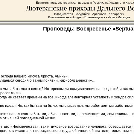
Евангелическо-лютеранская церковь в России, на Украине, в Каза
Лютеранские приходы Дальнего В
Владивосток - Уссурийск - Арсеньев - Хабаровск
Комсомольск-на-Амуре - Благовещенск - Чита - Магадан
Проповедь: Воскресенье «Septua
 Господа нашего Иисуса Христа. Аминь».
умаемся сегодня о таком понятии, как «обязанности»...
к мы заботимся о семье? Интересны ли нам увлечения наших детей и как мы
росов жизни...
ногда не хватает времени на все, иногда элементарная усталость и хондра си
не идеал! Но, как бы там ни было, мы стараемся, мы работаем, мы заботимся.
тоже наполнена заботами, обязанностями, переживаниями, сомнениями, по
а от нашей повседневной жизни!
 Его «Человечества», так и духовное возрастание человека, совершается ч
го, отличаются от повседневного труда обычного обывателя, только тем, ч