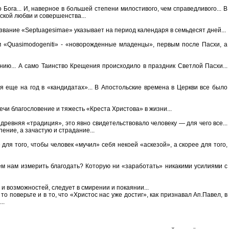
Бога... И, наверное в большей степени милостивого, чем справедливого... В
ской любви и совершенства...
азвание «Septuagesimae» указывает на период календаря в семьдесят дней...
 «Quasimodogeniti» - «новорожденные младенцы», первым после Пасхи, а
нию... А само Таинство Крещения происходило в праздник Светлой Пасхи...
ся еще на год в «кандидатах»... В Апостольские времена в Церкви все было
ечи благословение и тяжесть «Креста Христова» в жизни...
ревняя «традиция», это явно свидетельствовало человеку — для чего все...
ение, а зачастую и страдание...
для того, чтобы человек «мучил» себя некоей «аскезой», а скорее для того,
 чем нам измерить благодать? Которую ни «заработать» никакими усилиями с
и возможностей, следует в смирении и покаянии...
то поверьте и в то, что «Христос нас уже достиг», как признавал Ап.Павел, в
..