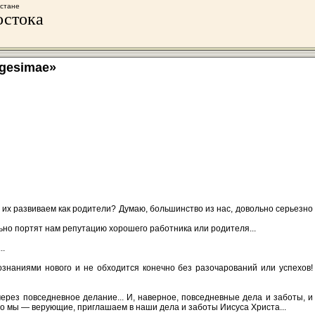
хстане
остока
gesimae»
 их развиваем как родители? Думаю, большинство из нас, довольно серьезно
льно портят нам репутацию хорошего работника или родителя...
..
знаниями нового и не обходится конечно без разочарований или успехов!
ерез повседневное делание... И, наверное, повседневные дела и заботы, и
то мы — верующие, приглашаем в наши дела и заботы Иисуса Христа...