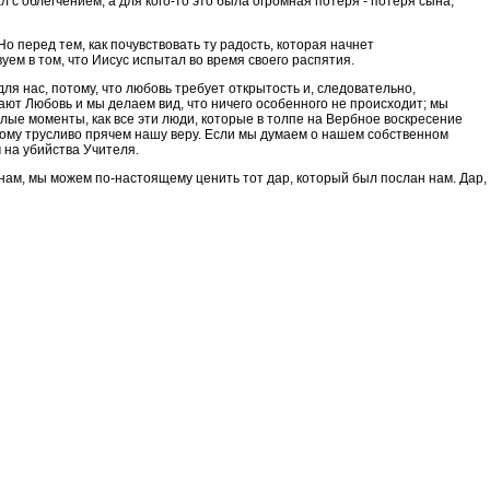
ал с облегчением, а для кого-то это была огромная потеря - потеря сына,
Но перед тем, как почувствовать ту радость, которая начнет
уем в том, что Иисус испытал во время своего распятия.
для нас, потому, что любовь требует открытость и, следовательно,
ают Любовь и мы делаем вид, что ничего особенного не происходит; мы
лые моменты, как все эти люди, которые в толпе на Вербное воскресение
этому трусливо прячем нашу веру. Если мы думаем о нашем собственном
 на убийства Учителя.
инам, мы можем по-настоящему ценить тот дар, который был послан нам. Дар,