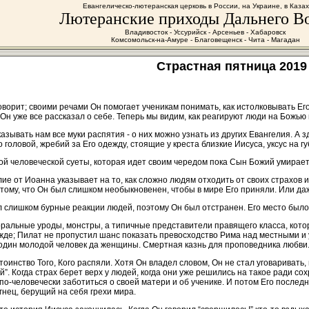
Евангелическо-лютеранская церковь в России, на Украине, в Каза
Лютеранские приходы Дальнего В
Владивосток - Уссурийск - Арсеньев - Хабаровск
Комсомольск-на-Амуре - Благовещенск - Чита - Магадан
Cтрастная пятница 2019
оворит; своими речами Он помогает ученикам понимать, как истолковывать Ег
Он уже все рассказал о себе. Теперь мы видим, как реагируют люди на Божью
казывать нам все муки распятия - о них можно узнать из других Евангелия. 
 головой, жребий за Его одежду, стоящие у креста близкие Иисуса, уксус на г
ой человеческой суеты, которая идет своим чередом пока Сын Божий умирае
ие от Иоанна указывает на то, как сложно людям отходить от своих страхов 
отому, что Он был слишком необыкновенен, чтобы в мире Его приняли. Или да
л слишком бурные реакции людей, поэтому Он был отстранен. Его место было 
оральные уроды, монстры, а типичные представители правящего класса, кото
де; Пилат не пропустил шанс показать превосходство Рима над местными и ун
 один молодой человек да женщины. Смертная казнь для проповедника любви. 
тоинство Того, Кого распяли. Хотя Он владел словом, Он не стал уговаривать,
ой”. Когда страх берет верх у людей, когда они уже решились на такое ради 
 по-человечески заботиться о своей матери и об ученике. И потом Его послед
гнец, берущий на себя грехи мира.