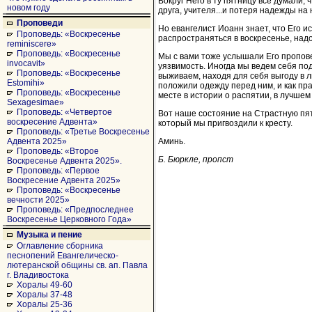
Вокруг Него в ту пятницу все думали, 
новом году
друга, учителя...и потеря надежды на
Проповеди
Но евангелист Иоанн знает, что Его ис
Проповедь: «Воскресенье
распространяться в воскресенье, надо
reminiscere»
Проповедь: «Воскресенье
Мы с вами тоже услышали Его проповед
invocavit»
уязвимость. Иногда мы ведем себя под
Проповедь: «Воскресенье
выживаем, находя для себя выгоду в 
Estomihi»
положили одежду перед ним, и как пр
Проповедь: «Воскресенье
месте в истории о распятии, в лучшем
Sexagesimae»
Проповедь: «Четвертое
Вот наше состояние на Страстную пят
воскресение Адвента»
который мы пригвоздили к кресту.
Проповедь: «Третье Воскресенье
Аминь.
Адвента 2025»
Проповедь: «Второе
Б. Бюркле, пропст
Воскресенье Адвента 2025».
Проповедь: «Первое
Воскресение Адвента 2025»
Проповедь: «Воскресенье
вечности 2025»
Проповедь: «Предпоследнее
Воскресенье Церковного Года»
Музыка и пение
Оглавление сборника
песнопений Евангелическо-
лютеранской общины св. ап. Павла
г. Владивостока
Хоралы 49-60
Хоралы 37-48
Хоралы 25-36