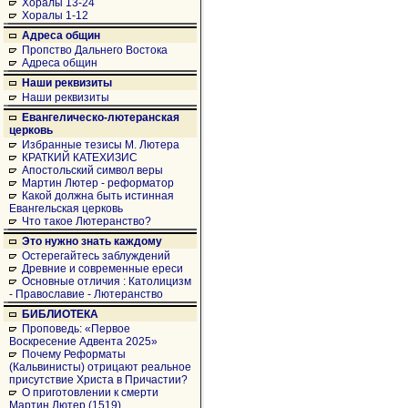
Хоралы 13-24
Хоралы 1-12
Адреса общин
Пропство Дальнего Востока
Адреса общин
Наши реквизиты
Наши реквизиты
Евангелическо-лютеранская
церковь
Избранные тезисы М. Лютера
КРАТКИЙ КАТЕХИЗИС
Апостольский символ веры
Мартин Лютер - реформатор
Какой должна быть истинная
Евангельская церковь
Что такое Лютеранство?
Это нужно знать каждому
Остерегайтесь заблуждений
Древние и современные ереси
Основные отличия : Католицизм
- Православие - Лютеранство
БИБЛИОТЕКА
Проповедь: «Первое
Воскресение Адвента 2025»
Почему Реформаты
(Кальвинисты) отрицают реальное
присутствие Христа в Причастии?
О приготовлении к смерти
Мартин Лютер (1519)