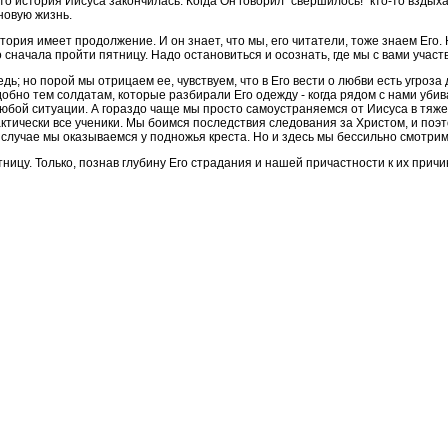
что история Иисуса закончилась. Когда Он говорил “свершилось!” кто-то вздых
 новую жизнь.
тория имеет продолжение. И он знает, что мы, его читатели, тоже знаем Его. 
 сначала пройти пятницу. Надо остановиться и осознать, где мы с вами участв
ь; но порой мы отрицаем ее, чувствуем, что в Его вести о любви есть угроза 
обно тем солдатам, которые разбирали Его одежду - когда рядом с нами убив
любой ситуации. А гораздо чаще мы просто самоустраняемся от Иисуса в тяже
актически все ученики. Мы боимся последствия следования за Христом, и по
 случае мы оказываемся у подножья креста. Но и здесь мы бессильно смотрим
ницу. Только, познав глубину Его страдания и нашей причастности к их прич