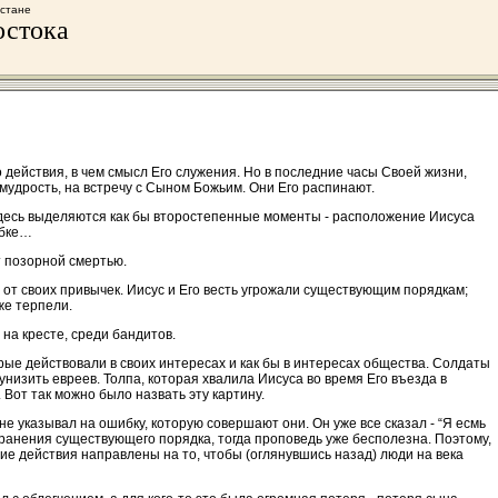
хстане
остока
о действия, в чем смысл Его служения. Но в последние часы Своей жизни,
 мудрость, на встречу с Сыном Божьим. Они Его распинают.
А здесь выделяются как бы второстепенные моменты - расположение Иисуса
убке…
т позорной смертью.
и от своих привычек. Иисус и Его весть угрожали существующим порядкам;
же терпели.
на кресте, среди бандитов.
рые действовали в своих интересах и как бы в интересах общества. Солдаты
изить евреев. Толпа, которая хвалила Иисуса во время Его въезда в
Вот так можно было назвать эту картину.
 не указывал на ошибку, которую совершают они. Он уже все сказал - “Я есмь
сохранения существующего порядка, тогда проповедь уже бесполезна. Поэтому,
ние действия направлены на то, чтобы (оглянувшись назад) люди на века