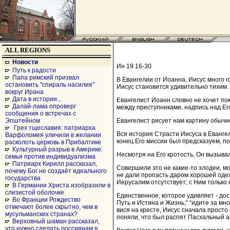
ALL REGIONS
Новости
Ин 19.16-30
Путь к радости
Папа римский призвал
В Евангелии от Иоанна, Иисус много г
остановить "спираль насилия"
Иисус становится удивительно тихим. 
вокруг Ирана
Дата в истории...
Евангелист Иоанн словно не хочет по
Далай-лама опроверг
между преступниками, надпись над Его
сообщения о встречах с
Евангелист рисует нам картину обычн
Эпштейном
Грех тщеславия: патриарха
Вся история Страсти Иисуса в Евангел
Варфоломея уличили в желании
конец Его миссии был предсказуем, п
расколоть церковь в Прибалтике
Культурный разрыв в Америке:
Несмотря на Его кротость, Он вызыва
семья против индивидуализма
Патриарх Кирилл рассказал,
Совершили это не какие-то злодеи, м
почему Бог не создаёт идеального
не дали пропасть даром хорошей одеж
государства
Иерусалим отсутствует; с Ним только
В Германии Христа изобразили в
слизистой оболочке
Единственное, которое удивляет - дос
Во Франции Рождество
Путь и Истина и Жизнь;” “идите за мн
отмечают более скрытно, чем в
вися на кресте, Иисус сначала просто
мусульманских странах?
поняли, что был распят Пасхальный а
Верховный шаман рассказал,
что нужно сделать россиянам в