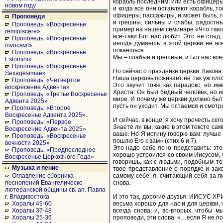
корабль последним; или есть офицеры,
новом году
и когда все они оставляют корабль, т
офицеры, пассажиры, и может быть, т
Проповеди
и грешны, сильны и слабы, радостны
Проповедь: «Воскресенье
пример на нашем семинаре «Что тако
reminiscere»
все-таки Бог нас любит. Это не стыд
Проповедь: «Воскресенье
иногда думаешь: в этой церкви не вс
invocavit»
покаешься.
Проповедь: «Воскресенье
Мы – слабые и грешные, и Бог нас все
Estomihi»
Проповедь: «Воскресенье
Но сейчас о празднике церкви. Какова
Sexagesimae»
Наша церковь поживает не так уж плох
Проповедь: «Четвертое
Это звучит тоже как парадокс, но им
воскресение Адвента»
Христа: Он был бедный человек, но и
Проповедь: «Третье Воскресенье
мире. И почему же церкви должно быть
Адвента 2025»
пусть он уходит. Мы остаемся и смотри
Проповедь: «Второе
Воскресенье Адвента 2025».
И сейчас, в конце, я хочу прочесть се
Проповедь: «Первое
Знаете ли вы, какие в этом тексте са
Воскресение Адвента 2025»
ваше. Но Я истину говорю вам: лучше 
Проповедь: «Воскресенье
пошлю Его к вам» (стих 6 и 7).
вечности 2025»
Это надо себе ясно представить: это
Проповедь: «Предпоследнее
хорошо устроился со своим Иисусом, ч
Воскресенье Церковного Года»
говоришь, как с людьми, подобным те
Музыка и пение
твое представление о порядке и зако
самому себе, я, считающий себя за л
Оглавление сборника
снова.
песнопений Евангелическо-
лютеранской общины св. ап. Павла
И это так, дорогие друзья: ИИСУС
г. Владивостока
весьма хорошо для нас и для церкви, 
Хоралы 49-60
всегда снова; и, во-вторых, чтобы 
Хоралы 37-48
проповеди, эти слова: «…если Я не пой
Хоралы 25-36