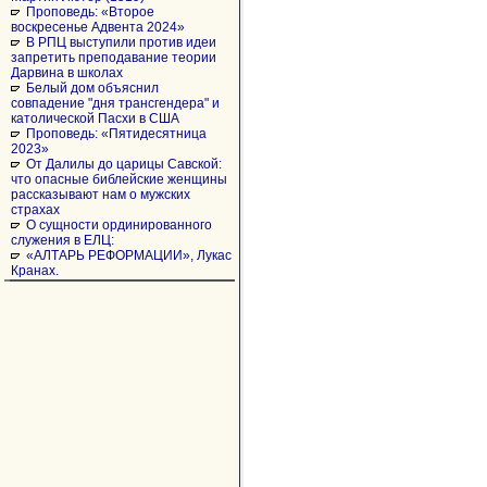
Проповедь: «Второе
воскресенье Адвента 2024»
В РПЦ выступили против идеи
запретить преподавание теории
Дарвина в школах
Белый дом объяснил
совпадение "дня трансгендера" и
католической Пасхи в США
Проповедь: «Пятидесятница
2023»
От Далилы до царицы Савской:
что опасные библейские женщины
рассказывают нам о мужских
страхах
О сущности ординированного
служения в ЕЛЦ:
«АЛТАРЬ РЕФОРМАЦИИ», Лукас
Кранах.