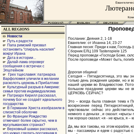
Евангеличес
Лютеранс
Комс
Проповедь
ALL REGIONS
Новости
Послание: Деяния 2, 1-18
Путь к радости
Евангелие: от Иоанна 14, 23-27
Папа римский призвал
Главная песня: Приди к нам, Господь (
остановить "спираль насилия"
Сборник ЕЛЦ 109 Tastenspiele 125
вокруг Ирана
Перед проповеди «Господи Боже, скло
Дата в истории...
После проповеди «Может быть, погибнет
Далай-лама опроверг
сообщения о встречах с
Эпштейном
Дорогая община!
Грех тщеславия: патриарха
Сегодня – Пятидесятница, это мы зн
Варфоломея уличили в желании
только день рождения церкви, но и в
расколоть церковь в Прибалтике
нашей церкви во Владивостоке. Пото
Культурный разрыв в Америке:
большом празднике церкви мы не в
семья против индивидуализма
ЦЕРКОВЬ СЕЙЧАС?
Патриарх Кирилл рассказал,
почему Бог не создаёт идеального
Это – всегда была главная тема к П
государства
воскресение перед Пятидесятницей
В Германии Христа изобразили в
чувствовали: сейчас это действите
слизистой оболочке
немного о деньгах , и сказал: «крыс
Во Франции Рождество
так хорошо сказал: «я - не крыса, я – к
отмечают более скрытно, чем в
мусульманских странах?
Да, мы все таковы, на этом корабле, 
Верховный шаман рассказал,
мы - пассажиры и едем с радостью с 
что нужно сделать россиянам в