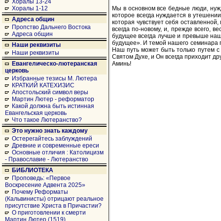
Хоралы 13-24
Мы в основном все бедные люди, нуж
Хоралы 1-12
которое всегда нуждается в утешении,
Адреса общин
которая чувствует себя оставленной, 
Пропство Дальнего Востока
всегда по-новому, и, прежде всего, в
Адреса общин
будущее всегда лучше и превыше наш
будущее». И темой нашего семинара п
Наши реквизиты
Наш путь может быть только путем с 
Наши реквизиты
Святом Духе, и Он всегда приходит д
Аминь!
Евангелическо-лютеранская
церковь
Избранные тезисы М. Лютера
КРАТКИЙ КАТЕХИЗИС
Апостольский символ веры
Мартин Лютер - реформатор
Какой должна быть истинная
Евангельская церковь
Что такое Лютеранство?
Это нужно знать каждому
Остерегайтесь заблуждений
Древние и современные ереси
Основные отличия : Католицизм
- Православие - Лютеранство
БИБЛИОТЕКА
Проповедь: «Первое
Воскресение Адвента 2025»
Почему Реформаты
(Кальвинисты) отрицают реальное
присутствие Христа в Причастии?
О приготовлении к смерти
Мартин Лютер (1519)