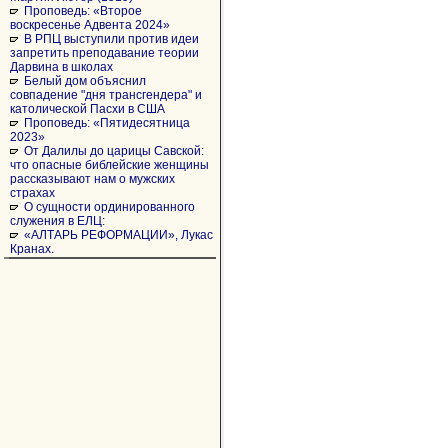
Проповедь: «Второе
воскресенье Адвента 2024»
В РПЦ выступили против идеи
запретить преподавание теории
Дарвина в школах
Белый дом объяснил
совпадение "дня трансгендера" и
католической Пасхи в США
Проповедь: «Пятидесятница
2023»
От Далилы до царицы Савской:
что опасные библейские женщины
рассказывают нам о мужских
страхах
О сущности ординированного
служения в ЕЛЦ:
«АЛТАРЬ РЕФОРМАЦИИ», Лукас
Кранах.