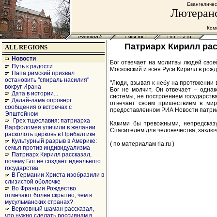
Евангеличес
Лютеранс
Комс
Патриарх Кирилл рас
ALL REGIONS
Новости
Бог отвечает на молитвы людей своей
Путь к радости
Московский и всея Руси Кирилл в рож
Папа римский призвал
остановить "спираль насилия"
"Люди, взывая к небу на протяжении
вокруг Ирана
Бог не молчит, Он отвечает – одна
Дата в истории...
системы, не построением государств
Далай-лама опроверг
отвечает своим пришествием в мир,
сообщения о встречах с
предоставленном РИА Новости патри
Эпштейном
Грех тщеславия: патриарха
Какими бы тревожными, непредсказ
Варфоломея уличили в желании
Спасителем для человечества, заклю
расколоть церковь в Прибалтике
Культурный разрыв в Америке:
( по материалам ria.ru )
семья против индивидуализма
Патриарх Кирилл рассказал,
почему Бог не создаёт идеального
государства
В Германии Христа изобразили в
слизистой оболочке
Во Франции Рождество
отмечают более скрытно, чем в
мусульманских странах?
Верховный шаман рассказал,
что нужно сделать россиянам в