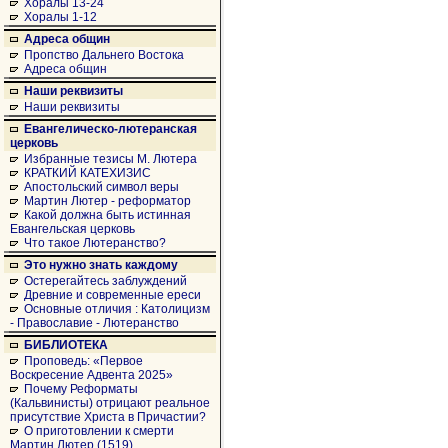
Хоралы 13-24
Хоралы 1-12
Адреса общин
Пропство Дальнего Востока
Адреса общин
Наши реквизиты
Наши реквизиты
Евангелическо-лютеранская
церковь
Избранные тезисы М. Лютера
КРАТКИЙ КАТЕХИЗИС
Апостольский символ веры
Мартин Лютер - реформатор
Какой должна быть истинная
Евангельская церковь
Что такое Лютеранство?
Это нужно знать каждому
Остерегайтесь заблуждений
Древние и современные ереси
Основные отличия : Католицизм
- Православие - Лютеранство
БИБЛИОТЕКА
Проповедь: «Первое
Воскресение Адвента 2025»
Почему Реформаты
(Кальвинисты) отрицают реальное
присутствие Христа в Причастии?
О приготовлении к смерти
Мартин Лютер (1519)