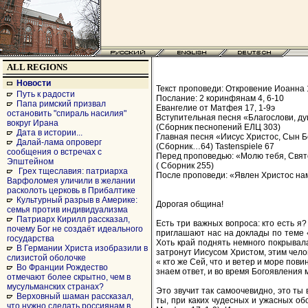
ALL REGIONS
Новости
Текст проповеди: Откровение Иоанна 1
Путь к радости
Послание: 2 коринфянам 4, 6-10
Папа римский призвал
Евангелие от Матфея 17, 1-9э
остановить "спираль насилия"
Вступительная песня «Благослови, ду
вокруг Ирана
(Сборник песнопений ЕЛЦ 303)
Дата в истории...
Главная песня «Иисус Христос, Сын Б
Далай-лама опроверг
(Cборник…64) Tastenspiele 67
сообщения о встречах с
Перед проповедью: «Молю тебя, Свят
Эпштейном
( Cборник 255)
Грех тщеславия: патриарха
После проповеди: «Явлен Христос нам»
Варфоломея уличили в желании
расколоть церковь в Прибалтике
Культурный разрыв в Америке:
Дорогая община!
семья против индивидуализма
Патриарх Кирилл рассказал,
Есть три важных вопроса: кто есть я
почему Бог не создаёт идеального
приглашают нас на доклады по теме «
государства
Хоть край поднять немного покрывала
В Германии Христа изобразили в
затронут Иисусом Христом, этим челов
слизистой оболочке
« кто же Сей, что и ветер и море пов
Во Франции Рождество
знаем ответ, и во время Богоявления 
отмечают более скрытно, чем в
мусульманских странах?
Это звучит так самоочевидно, это ты
Верховный шаман рассказал,
ты, при каких чудесных и ужасных о
что нужно сделать россиянам в