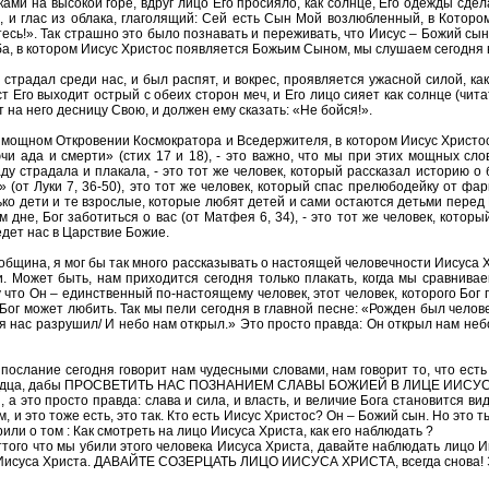
ками на высокой горе, вдруг лицо Его просияло, как солнце, Его одежды сдел
их, и глас из облака, глаголящий: Сей есть Сын Мой возлюбленный, в Которо
тесь!». Так страшно это было познавать и переживать, что Иисус – Божий сын
, в котором Иисус Христос появляется Божьим Сыном, мы слушаем сегодня в 
 страдал среди нас, и был распят, и вокрес, проявляется ужасной силой, ка
уст Его выходит острый с обеих сторон меч, и Его лицо сияет как солнце (читат
 на него десницу Свою, и должен ему сказать: «Не бойся!».
 мощном Откровении Космократора и Вседержителя, в котором Иисус Христос г
ючи ада и смерти» (стих 17 и 18), - это важно, что мы при этих мощных сл
ду страдала и плакала, - это тот же человек, который рассказал историю о 
 (от Луки 7, 36-50), это тот же человек, который спас прелюбодейку от фар
лько дети и те взрослые, которые любят детей и сами остаются детьми перед Б
 дне, Бог заботиться о вас (от Матфея 6, 34), - это тот же человек, котор
дет нас в Царствие Божие.
 община, я мог бы так много рассказывать о настоящей человечности Иисуса Х
и. Может быть, нам приходится сегодня только плакать, когда мы сравнива
 что Он – единственный по-настоящему человек, этот человек, которого Бог
ог может любить. Так мы пели сегодня в главной песне: «Рожден был человек
я нас разрушил/ И небо нам открыл.» Это просто правда: Он открыл нам небо
ше послание сегодня говорит нам чудесными словами, нам говорит то, что ес
 сердца, дабы ПРОСВЕТИТЬ НАС ПОЗНАНИЕМ СЛАВЫ БОЖИЕЙ В ЛИЦЕ ИИСУСА Х
 а это просто правда: слава и сила, и власть, и величие Бога становится 
 и это тоже есть, это так. Кто есть Иисус Христос? Он – Божий сын. Но это 
ли о том : Как смотреть на лицо Иисуса Христа, как его наблюдать ?
ттого что мы убили этого человека Иисуса Христа, давайте наблюдать лицо Ии
а Иисуса Христа. ДАВАЙТЕ СОЗЕРЦАТЬ ЛИЦО ИИСУСА ХРИСТА, всегда снова! 