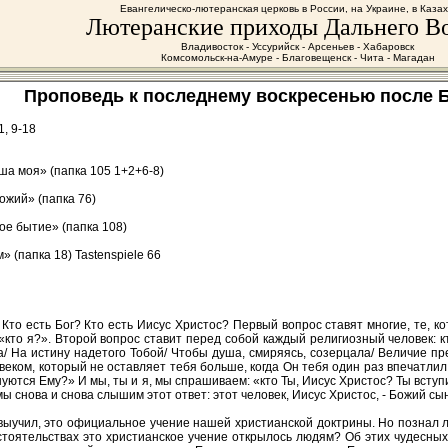
Евангелическо-лютеранская церковь в России, на Украине, в Каза
Лютеранские приходы Дальнего В
Владивосток - Уссурийск - Арсеньев - Хабаровск
Комсомольск-на-Амуре - Благовещенск - Чита - Магадан
Проповедь к последнему воскресенью после Бо
, 9-18
ша моя» (папка 105 1+2+6-8)
ожий» (папка 76)
ое бытие» (папка 108)
 (папка 18) Tastenspiele 66
? Кто есть Бог? Кто есть Иисус Христос? Первый вопрос ставят многие, те, 
кто я?». Второй вопрос ставит перед собой каждый религиозный человек: к
/ На истину надетого Тобой/ Чтобы душа, смиряясь, созерцала/ Величие пр
еком, который не оставляет тебя больше, когда Он тебя один раз впечатлил.
инуются Ему?» И мы, ты и я, мы спрашиваем: «кто Ты, Иисус Христос? Ты вступ
мы снова и снова слышим этот ответ: этот человек, Иисус Христос, - Божий сы
 выучил, это официальное учение нашей христианской доктрины. Но познал 
бстоятельствах это христианское учение открылось людям? Об этих чудесны