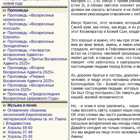
Матфея 17, 1-9): Иисус с тремя учени
новом году
(стих 3), и облако светлое осеняет 
должен им сказать: встаньте и не бой
Проповеди
похожем ужасающем откровении с неба
Проповедь: «Воскресенье
reminiscere»
Иисус Христос, этот человек, который
Проповедь: «Воскресенье
Своей руке, как огонь, как вода, и из 
invocavit»
этот Космократор и Божий Сын, кладет
Проповедь: «Воскресенье
Estomihi»
Это хорошо и важно, что мы при этом
Проповедь: «Воскресенье
жив во веки веков, аминь, и имею кл
Sexagesimae»
страдала, которая в Гефсиманском са
Проповедь: «Четвертое
встал на сторону «великой грешницы»
воскресение Адвента»
любит детей, и говорит о них, что то
Проповедь: «Третье Воскресенье
говорит: «Не заботьтесь о завтрашнем
Адвента 2025»
настоящими людьми перед Богом, и ве
Проповедь: «Второе
Воскресенье Адвента 2025».
Ах, дорогие братья и сестры, дорогая
Проповедь: «Первое
человек, и люди этого человека убил
Воскресение Адвента 2025»
Богоподобие. Он – Божий сын, потому
Проповедь: «Воскресенье
такими настоящими людьми, которых Б
вечности 2025»
Он был Отцу послушен,/ Он смерть дн
Проповедь: «Предпоследнее
нашей, жалкой человечности.
Воскресенье Церковного Года»
Музыка и пение
Но, - и этим я хочу заключить, - на
тьмы воссиять свету, озарил наши
Оглавление сборника
Об этих словах мы часто размышляли,
песнопений Евангелическо-
который хочет быть нашим спасителем,
лютеранской общины св. ап. Павла
прошлые воскресения мы иногда говори
г. Владивостока
Давайте сегодня не только плакать, о
Хоралы 49-60
это мы видим на лице этого человек
Хоралы 37-48
Аминь!
Хоралы 25-36