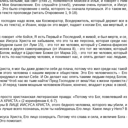
ались белыми, как свет (стих 2), появляются Моисей и Илья, и говорят с Ним
м Мое благоволение. Его слушайте (стих5), ученики очень пугаются, и Иисус
. Это было откровение с неба, которого ты сначала пугаешься. И о таком же,
тексте проповеди (читать Откровение 1, 9-18).
к господин надо всем, как Космократор, Вседержитель, который держит все в
ь из текста), и Иоанн, когда он это видит, падает к ногам Его, как мертвый, и
оворит «Не бойся, Я есть Первый и Последний, я живой, и был мертв, и се,
овах Иисуса Христа не забываем, что это та же персона, которая среди нас
блудном сыне (от Луки 15), - это тот же человек, который у Симона-фарисея
исеев и других самоправедных (от Иоанна 8), - это тот же человек, который
огом, войдут в Царствие Божие (от Марка 10), - это тот же человек, который
ый есть по-настоящему человек, и понимает нас, и опять делает нас людьми,
риста, я мог бы даже довести себя до плача, потому что жил среди нас такой
ем этого человека с нашим миром и обществом. Это Его человечность – Его
 придумал и желал Себе. И Он делает нас опять такими людьми перед Богом,
ом/ Чтоб нас во тьме найти/ Пред Господом от века/ Нас к жизни привести./
. И перед таким мощным человеком Иоанн, конечно, впадает в ужас в своей,
ть просто христианская лютеранская правда: «Потому что Бог, повелевший из
РИСТА.» (2 коринфянам 4, 6-7).
видны В ЛИЦЕ ИИСУСА ХРИСТА, этого бедного человека, которого мы убили, и
ты лучше всего познаешь, если ты наблюдаешь Его лицо. Какое лицо у Него? В
суса Христа, Его лицо созерцать. Потому что слава и сила, и величие Бога -
Это помогает.