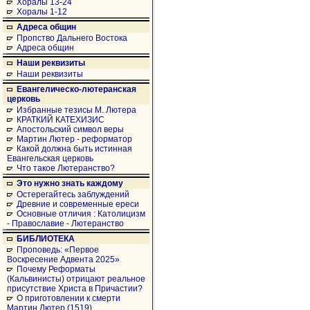
Хоралы 13-24
Хоралы 1-12
Адреса общин
Пропство Дальнего Востока
Адреса общин
Наши реквизиты
Наши реквизиты
Евангелическо-лютеранская
церковь
Избранные тезисы М. Лютера
КРАТКИЙ КАТЕХИЗИС
Апостольский символ веры
Мартин Лютер - реформатор
Какой должна быть истинная
Евангельская церковь
Что такое Лютеранство?
Это нужно знать каждому
Остерегайтесь заблуждений
Древние и современные ереси
Основные отличия : Католицизм
- Православие - Лютеранство
БИБЛИОТЕКА
Проповедь: «Первое
Воскресение Адвента 2025»
Почему Реформаты
(Кальвинисты) отрицают реальное
присутствие Христа в Причастии?
О приготовлении к смерти
Мартин Лютер (1519)