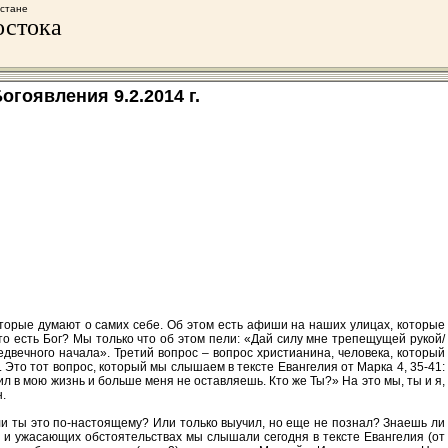
хстане
остока
гоявления 9.2.2014 г.
которые думают о самих себе. Об этом есть афиши на наших улицах, которые
то есть Бог? Мы только что об этом пели: «Дай силу мне трепещущей рукой/
едвечного начала». Третий вопрос – вопрос христианина, человека, который
 Это тот вопрос, который мы слышаем в тексте Евангелия от Марка 4, 35-41:
ил в мою жизнь и больше меня не оставляешь. Кто же Ты?» На это мы, ты и я,
н.
ли ты это по-настоящему? Или только выучил, но еще не познал? Знаешь ли
х и ужасающих обстоятельствах мы слышали сегодня в тексте Евангелия (от