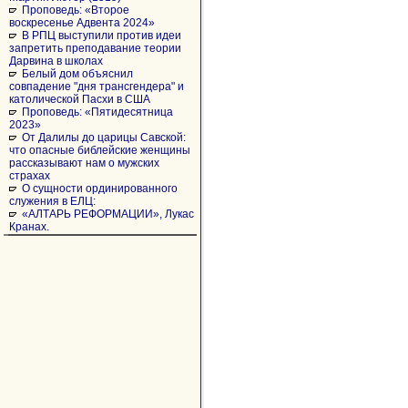
Проповедь: «Второе
воскресенье Адвента 2024»
В РПЦ выступили против идеи
запретить преподавание теории
Дарвина в школах
Белый дом объяснил
совпадение "дня трансгендера" и
католической Пасхи в США
Проповедь: «Пятидесятница
2023»
От Далилы до царицы Савской:
что опасные библейские женщины
рассказывают нам о мужских
страхах
О сущности ординированного
служения в ЕЛЦ:
«АЛТАРЬ РЕФОРМАЦИИ», Лукас
Кранах.