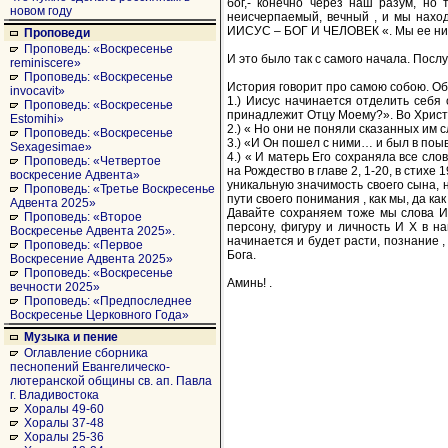
бог,- конечно через наш разум, но т
новом году
неисчерпаемый, вечный , и мы нахо
ИИСУС – БОГ И ЧЕЛОВЕК «. Мы ее нико
Проповеди
Проповедь: «Воскресенье
И это было так с самого начала. Послу
reminiscere»
Проповедь: «Воскресенье
История говорит про самою собою. О
invocavit»
1.) Иисус начинается отделить себя 
Проповедь: «Воскресенье
принадлежит Отцу Моему?». Во Христе 
Estomihi»
2.) « Но они не поняли сказанных им с
Проповедь: «Воскресенье
3.) «И Он пошел с ними… и был в поы
Sexagesimae»
4.) « И матерь Его сохраняла все сло
Проповедь: «Четвертое
на Рождество в главе 2, 1-20, в стихе
воскресение Адвента»
уникальную значимость своего сына, н
Проповедь: «Третье Воскресенье
пути своего понимания , как мы, да к
Адвента 2025»
Давайте сохраняем тоже мы слова Ии
Проповедь: «Второе
персону, фигуру и личность И Х в н
Воскресенье Адвента 2025».
начинается и будет расти, познани
Проповедь: «Первое
Бога.
Воскресение Адвента 2025»
Проповедь: «Воскресенье
Аминь! .
вечности 2025»
Проповедь: «Предпоследнее
Воскресенье Церковного Года»
Музыка и пение
Оглавление сборника
песнопений Евангелическо-
лютеранской общины св. ап. Павла
г. Владивостока
Хоралы 49-60
Хоралы 37-48
Хоралы 25-36