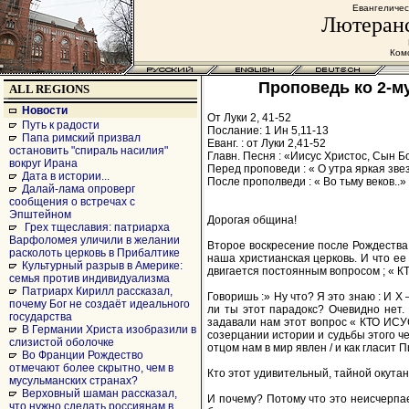
Евангеличес
Лютеранс
Комс
Проповедь ко 2-му
ALL REGIONS
Новости
От Луки 2, 41-52
Путь к радости
Послание: 1 Ин 5,11-13
Папа римский призвал
Еванг. : от Луки 2,41-52
остановить "спираль насилия"
Главн. Песня : «Иисус Христос, Сын Б
вокруг Ирана
Перед проповеди : « О утра яркая звез
Дата в истории...
После прополведи : « Во тьму веков..» 
Далай-лама опроверг
сообщения о встречах с
Эпштейном
Дорогая община!
Грех тщеславия: патриарха
Варфоломея уличили в желании
Второе воскресение после Рождества 
расколоть церковь в Прибалтике
наша христианская церковь. И что ее
Культурный разрыв в Америке:
двигается постоянным вопросом ; «
семья против индивидуализма
Патриарх Кирилл рассказал,
Говоришь :» Ну что? Я это знаю : И Х
почему Бог не создаёт идеального
ли ты этот парадокс? Очевидно нет. 
государства
задавали нам этот вопрос « КТО ИСУ
В Германии Христа изобразили в
созерцании истории и судьбы этого ч
слизистой оболочке
отцом нам в мир явлен / и как гласит
Во Франции Рождество
отмечают более скрытно, чем в
Кто этот удивительный, тайной окутан
мусульманских странах?
Верховный шаман рассказал,
И почему? Потому что это неисчерпае
что нужно сделать россиянам в