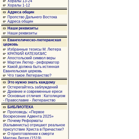
Хоралы 13-24
Хоралы 1-12
Адреса общин
Пропство Дальнего Востока
Адреса общин
Наши реквизиты
Наши реквизиты
Евангелическо-лютеранская
церковь
Избранные тезисы М. Лютера
КРАТКИЙ КАТЕХИЗИС
Апостольский символ веры
Мартин Лютер - реформатор
Какой должна быть истинная
Евангельская церковь
Что такое Лютеранство?
Это нужно знать каждому
Остерегайтесь заблуждений
Древние и современные ереси
Основные отличия : Католицизм
- Православие - Лютеранство
БИБЛИОТЕКА
Проповедь: «Первое
Воскресение Адвента 2025»
Почему Реформаты
(Кальвинисты) отрицают реальное
присутствие Христа в Причастии?
О приготовлении к смерти
Мартин Лютер (1519)