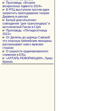
Проповедь: «Второе
воскресенье Адвента 2024»
В РПЦ выступили против идеи
запретить преподавание теории
Дарвина в школах
Белый дом объяснил
совпадение "дня трансгендера" и
католической Пасхи в США
Проповедь: «Пятидесятница
2023»
От Далилы до царицы Савской:
что опасные библейские женщины
рассказывают нам о мужских
страхах
О сущности ординированного
служения в ЕЛЦ:
«АЛТАРЬ РЕФОРМАЦИИ», Лукас
Кранах.