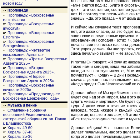
мы слышали об этом в прошлое воскре
новом году
«Мне снится подчас, будто я сирота».
грех – это состояние, состояние удал
Проповеди
нет. И поэтому эта песнь «Мне снитс
Проповедь: «Воскресенье
знаешь: «Да, это правда – я от дома д
reminiscere»
Проповедь: «Воскресенье
И сейчас мы слушаем текст проповеди
invocavit»
нет, это даже опасно, за это будет 
Проповедь: «Воскресенье
знает свои определенные времена, и г
Estomihi»
определения Господня» (стих 7), зде
Проповедь: «Воскресенье
печальными не только нас, она делае
Sexagesimae»
Этот упрек должен бы нас трогать, ес
Проповедь: «Четвертое
здесь печально взывает: «Не забыл ли
воскресение Адвента»
Проповедь: «Третье Воскресенье
И потом Он говорит: «Я хочу их наказа
Адвента 2025»
также нам и сегодня, когда мы забыв
Проповедь: «Второе
находятся в отступничестве, Мне и
Воскресенье Адвента 2025».
почувствуют». Когда? – В дни Последн
Проповедь: «Первое
сначала делает нас печальными, она
Воскресение Адвента 2025»
«Когда придет Сын Человеческий во сл
Проповедь: «Воскресенье
вечности 2025»
Дорогая община! Мы приблимся в конц
Проповедь: «Предпоследнее
будет суд над этим миром. Мы в это 
Воскресенье Церковного Года»
судить живых и мертвых». Он будет су
Музыка и пение
туда. И даже если в течение тысяч 
навсегда, тогда каждое и каждый бу
Оглавление сборника
напротив, мы этого желаем, об этом 
песнопений Евангелическо-
«Вся тварь совокупно стенает и мучит
лютеранской общины св. ап. Павла
г. Владивостока
Дорогая община! Мы – сыновья Божии
Хоралы 49-60
делает печальными, нас это делает пе
Хоралы 37-48
когда это делает печальным даже Бога
Хоралы 25-36