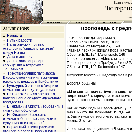
Евангеличес
Лютеранс
Комс
Проповедь к предпо
ALL REGIONS
Новости
Текст проповеди: Иеремия 8, 1-7
Путь к радости
Послание: к Римлянам 8, 18-23
Папа римский призвал
Евангелие: от Матфея 25, 31-46
остановить "спираль насилия"
Главная песня: «Пришла пора, настал
вокруг Ирана
Cборник ЕЛЦ 124 TAstenspiele 149
Дата в истории...
Перед проповедью: «Мне снится подчас
Далай-лама опроверг
После проповеди: «Пробуждайтесь! Ра
сообщения о встречах с
Сборник ЕЛЦ 123 Tastenspiele 147
Эпштейном
Грех тщеславия: патриарха
Литургия: вместо «О надежда моя и р
Варфоломея уличили в желании
расколоть церковь в Прибалтике
Дорогая община!
Культурный разрыв в Америке:
семья против индивидуализма
«Мне снится подчас, будто я сирота»
Патриарх Кирилл рассказал,
негритянский спиричуэлз тоже может
почему Бог не создаёт идеального
чувство, которое мы нередко испытыва
государства
В Германии Христа изобразили в
Как же так? Ведь мы здесь дома, у н
слизистой оболочке
меня никто не понимает. И где же 
Во Франции Рождество
избавляемся от этого чувства, опять
отмечают более скрытно, чем в
жизнь. Это так.
мусульманских странах?
Верховный шаман рассказал,
И все-таки это ощущение «Я совсем оди
что нужно сделать россиянам в