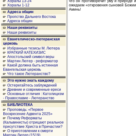
что он противоречит уму и природе и
Хоралы 13-24
ожидаем «откровения сыновей Божиих
Хоралы 1-12
Аминь!
Адреса общин
Пропство Дальнего Востока
Адреса общин
Наши реквизиты
Наши реквизиты
Евангелическо-лютеранская
церковь
Избранные тезисы М. Лютера
КРАТКИЙ КАТЕХИЗИС
Апостольский символ веры
Мартин Лютер - реформатор
Какой должна быть истинная
Евангельская церковь
Что такое Лютеранство?
Это нужно знать каждому
Остерегайтесь заблуждений
Древние и современные ереси
Основные отличия : Католицизм
- Православие - Лютеранство
БИБЛИОТЕКА
Проповедь: «Первое
Воскресение Адвента 2025»
Почему Реформаты
(Кальвинисты) отрицают реальное
присутствие Христа в Причастии?
О приготовлении к смерти
Мартин Лютер (1519)