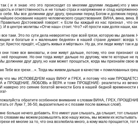
 так ( и я знаю .что это происходит со многими другими людьми),что у ме
рдость и ответственность и не только страх и напряжение и спад напряженно
 себе. Мы все должники друг другу, грешники перед Богом и должник перед д
очайшее основание нашего человеческого существования: ВИНА, вина, вина. В
Правильно Достоевский говорит: « Если бы каждый из нас признал , что он
. И в центре молитвы «Отче наш» стоит. Что? «И прости нам долги наши, ка
м все таки. Это по сути дела невероятно при всей грязи, которую мы делаем. 
еющие и богатые и « маленькие бедняги» в нашей стране думают: всегда та
сус Христос придёт, «Судить живых и мёртвых». Ну да, эти люди живут так и д
я они тоже все виноваты, и они живут дальше, потому, что они признают с
а неё прощение. Но они тогда живут дальше по другому, чем те которые не п
ы должники друг другу, но нам может прощаться, когда мы признаём свою вин
ю Тебе все грехи…». Тогда мы живем дальше в качестве « помилованных греш
му что мы ИСПОВЕДУЕМ нашу ВИНУ и ГРЕХ, и потому что нам ПРОЩАЕТСЯ, 
А и ПРОЩЕНИЕ. ЛЮБОВЬ и ВЕРА и тоже ПРОЩЕНИЕ- реалитеты из вечности, 
 И наверно это сияние богатой вечности Бога в нашей бедной временности 
га!-
 и пожалуйста обратите особенное внимание к словам ВИНА, ГРЕХ, ПРОЩЕН
 от Луки 7, 36-50, выразительно и с позами после важных слов!).
 мне больше нечего добавить. Кто имеет уши слышать, да слышит, тот слышал
и Его словами мы можем размышлять всю нашу жизнь, мы можем их испытывать 
рехи её многие за то, что она возлюбила много, а кому мало прощается, тот