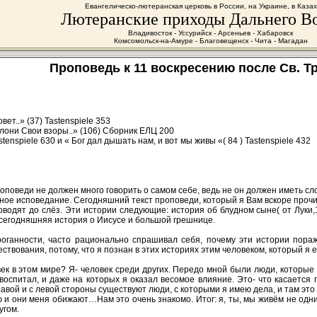
Евангелическо-лютеранская церковь в России, на Украине, в Каза
Лютеранские приходы Дальнего В
Владивосток - Уссурийск - Арсеньев - Хабаровск
Комсомольск-на-Амуре - Благовещенск - Чита - Магадан
Проповедь к 11 воскресению после Св. Тро
ет..» (37) Tastenspiele 353
лони Свои взоры..» (106) Сборник ЕЛЦ 200
tenspiele 630 и « Бог дал дышать нам, и вот мы живы «( 84 ) Tastenspiele 432
оповеди не должен много говорить о самом себе, ведь не он должен иметь слов
ное исповедание. Сегодняшний текст проповеди, который я Вам вскоре прочит
доводят до слёз. Эти истории следующие: история об блудном сыне( от Луки,
е сегодняшняя история о Иисусе и большой грешнице.
роганности, часто рационально спрашивал себя, почему эти истории пора
твования, потому, что я познан в этих историях этим человеком, который я 
ловек в этом мире? Я- человек среди других. Передо мной были люди, которы
воспитал, и даже на которых я оказал весомое влияние. Это- что касается
правой и с левой стороны существуют люди, с которыми я имею дела, и там это
ю и они меня обижают…Нам это очень знакомо. Итог: я, ты, мы живём не одни
угом.