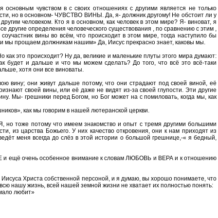
ня основным чувством в с своих отношениях с другими является не только
сти, но в основном- ЧУВСТВО ВИНЫ. Да, я- должник другому! Не обстоит ли у
ругим человеком. Кто я в основном, как человек в этом мире? Я- виноват, я
се другие определения человеческого существования , по сравнению с этим ,
 соучастник вины во всём, что происходит в этом мире, тогда наступило бы
к и мы прощаем должникам нашим» Да, Иисус прекрасно знает, каковы мы.
Но как это происходит? Ну да, великие и маленькие плуты этого мира думают:
к будет и дальше и что мы можем сделать? До того, что всё это всё-таки
альше, хотя они все виноваты.
вою вину; они живут дальше потому, что они страдают под своей виной, её
ризнают своей вины, или её даже не видят из-за своей глупости. Эти другие
у. Мы- грешники перед Богом, но Бог может на с помиловать, когда мы, как
ников», как мы говорим в нашей лютеранской церкви.
но тоже потому что имеем знакомство и опыт с тремя другими большими
из царства Божьего. У них качество откровения, они к нам приходят из
ведёт меня всегда до слёз в этой истории о большой грешнице,-« я бедный,
ИЕ и ещё очень особенное внимание к словам ЛЮБОВЬ и ВЕРА и к отношению
 Иисуса Христа собственной персоной, и я думаю, вы хорошо понимаете, что
всю нашу жизнь, всей нашей земной жизни не хватает их полностью понять:
 мало любит»