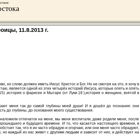
хстане
остока
ицы, 11.8.2013 г.
о, но слово должен иметь Иисус Христос и Бог. Но не смотря на это, я хочу в
аю, является одной из этих четырёх историй Иисуса, которые опять и опять
15) ,история о фарисее и Мытаре (от Луки.18 ),история о женщине, взятой в
жают меня так до самой глубины моей души! И я дошёл до познания: они
есть до глубины, до основания моего существования.
е наложили отпечаток на меня, мы меня воспитали, даже родили меня, после
 прошедшего и будущего времени. И то, что касается настоящего времени, в
 обстоит так, что я их часто обрадую и огорчаю, или они меня часто обрадуют,
, но каждый из нас живет с другими людьми и зависит от них, и действует на