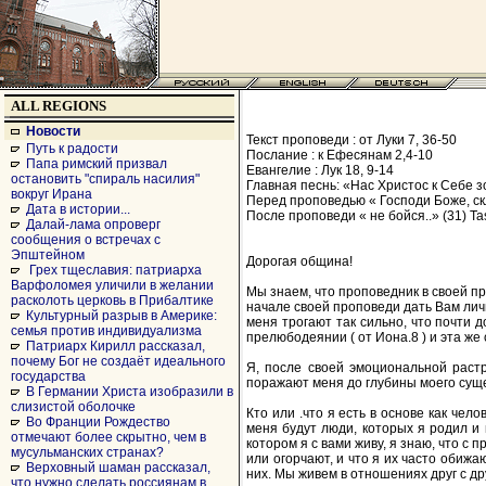
ALL REGIONS
Новости
Текст проповеди : от Луки 7, 36-50
Путь к радости
Послание : к Ефесянам 2,4-10
Папа римский призвал
Евангелие : Лук 18, 9-14
остановить "спираль насилия"
Главная песнь: «Нас Христос к Себе зов
вокруг Ирана
Перед проповедью « Господи Боже, ск
Дата в истории...
После проповеди « не бойся..» (31) Tas
Далай-лама опроверг
сообщения о встречах с
Эпштейном
Дорогая община!
Грех тщеславия: патриарха
Варфоломея уличили в желании
Мы знаем, что проповедник в своей пр
расколоть церковь в Прибалтике
начале своей проповеди дать Вам лич
Культурный разрыв в Америке:
меня трогают так сильно, что почти 
семья против индивидуализма
прелюбодеянии ( от Иона.8 ) и эта ж
Патриарх Кирилл рассказал,
почему Бог не создаёт идеального
Я, после своей эмоциональной раст
государства
поражают меня до глубины моего сущес
В Германии Христа изобразили в
слизистой оболочке
Кто или .что я есть в основе как че
Во Франции Рождество
меня будут люди, которых я родил и 
отмечают более скрытно, чем в
котором я с вами живу, я знаю, что с 
мусульманских странах?
или огорчают, и что я их часто обижа
Верховный шаман рассказал,
них. Мы живем в отношениях друг с др
что нужно сделать россиянам в