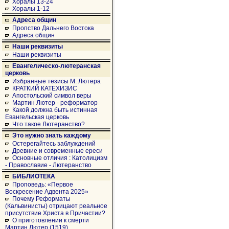
Хоралы 13-24
Хоралы 1-12
Адреса общин
Пропство Дальнего Востока
Адреса общин
Наши реквизиты
Наши реквизиты
Евангелическо-лютеранская
церковь
Избранные тезисы М. Лютера
КРАТКИЙ КАТЕХИЗИС
Апостольский символ веры
Мартин Лютер - реформатор
Какой должна быть истинная
Евангельская церковь
Что такое Лютеранство?
Это нужно знать каждому
Остерегайтесь заблуждений
Древние и современные ереси
Основные отличия : Католицизм
- Православие - Лютеранство
БИБЛИОТЕКА
Проповедь: «Первое
Воскресение Адвента 2025»
Почему Реформаты
(Кальвинисты) отрицают реальное
присутствие Христа в Причастии?
О приготовлении к смерти
Мартин Лютер (1519)