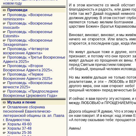
новом году
И в этом контексте со мной обстоит
благодарность и радость, или даже го
Проповеди
тебя так же? Давай подумай немного о
Проповедь: «Воскресенье
должник другому. В этом состоит глуб
reminiscere»
являются только мелким болтанием . 
Проповедь: «Воскресенье
царствие Божие» (Братья Карамазовы)
invocavit»
Проповедь: «Воскресенье
Виноват, виноват, виноват, и мы живё
Estomihi»
ничего не откроется. Или власть им
Проповедь: «Воскресенье
откроется, в последнем суде, когда Ии
Sexagesimae»
Проповедь: «Четвертое
Но живут дальше тоже и другие, хот
воскресение Адвента»
признают, и потому что они просят з
Проповедь: «Третье Воскресенье
живут дальше из прощения их вины. М
Адвента 2025»
перед Святым причастием говорим:
Проповедь: «Второе
«Я бедный, грешный человек исповеда
Воскресенье Адвента 2025».
Проповедь: «Первое
Но мы живём дальше не только пото
Воскресение Адвента 2025»
реалитетами, и эти – ЛЮБОВЬ и ВЕР
Проповедь: «Воскресенье
другого мира, они нам откроют небо!
вечности 2025»
грешный человек» перед вечностью Бо
Проповедь: «Предпоследнее
Воскресенье Церковного Года»
И сейчас я вам прочту эту историю,
Музыка и пение
между ЛЮБОВЬЮ и ПРОЩЕНИЕМ!!!(читать
Оглавление сборника
Дорога община! Я думаю, Что к этому
песнопений Евангелическо-
он нам говорит. И в конце: над этим
лютеранской общины св. ап. Павла
«А потому сказываю тебе: прощаются г
г. Владивостока
Хоралы 49-60
Аминь!
Хоралы 37-48
Хоралы 25-36