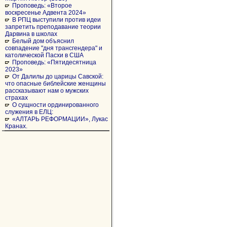
Проповедь: «Второе
воскресенье Адвента 2024»
В РПЦ выступили против идеи
запретить преподавание теории
Дарвина в школах
Белый дом объяснил
совпадение "дня трансгендера" и
католической Пасхи в США
Проповедь: «Пятидесятница
2023»
От Далилы до царицы Савской:
что опасные библейские женщины
рассказывают нам о мужских
страхах
О сущности ординированного
служения в ЕЛЦ:
«АЛТАРЬ РЕФОРМАЦИИ», Лукас
Кранах.