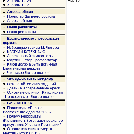
Аминь!
Хоралы 13-24
Хоралы 1-12
Адреса общин
Пропство Дальнего Востока
Адреса общин
Наши реквизиты
Наши реквизиты
Евангелическо-лютеранская
церковь
Избранные тезисы М. Лютера
КРАТКИЙ КАТЕХИЗИС
Апостольский символ веры
Мартин Лютер - реформатор
Какой должна быть истинная
Евангельская церковь
Что такое Лютеранство?
Это нужно знать каждому
Остерегайтесь заблуждений
Древние и современные ереси
Основные отличия : Католицизм
- Православие - Лютеранство
БИБЛИОТЕКА
Проповедь: «Первое
Воскресение Адвента 2025»
Почему Реформаты
(Кальвинисты) отрицают реальное
присутствие Христа в Причастии?
О приготовлении к смерти
Мартин Лютер (1519)