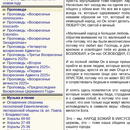
Христа. Мусульмане тоже говорят: Ав
новом году
Несколько лет назад мы на одном из 
общего у обеих книг. Но все же в од
Проповеди
всегда те, которые одерживают поб
Проповедь: «Воскресенье
никаким образом не тот, который вс
reminiscere»
немощный народ, но Он хочет делать с
Проповедь: «Воскресенье
ЛЮБИТ! ОН, святой и вечный.
invocavit»
Проповедь: «Воскресенье
«Маленький народ и большая любовь Б
Estomihi»
обратим внимание на то: маленький на
Проповедь: «Воскресенье
«Не потому, что вы были многочисленн
Sexagesimae»
потому что любит вас Господь, и для
Проповедь: «Четвертое
крепкою и освободил тебя из дома р
воскресение Адвента»
ВОЗЛЮБИЛ, и Он нас ОСВОБОДИЛ, СПАС
Проповедь: «Третье Воскресенье
Адвента 2025»
И из полной любви Он в конце прише
Проповедь: «Второе
прийти ко всем людям, которые воспр
Воскресенье Адвента 2025».
все народы, крестя их во имя Отца и
Проповедь: «Первое
сегодня в послании (еще раз читать
Воскресение Адвента 2025»
ХРИСТОМ, потому что он живет ВО ХРИ
Проповедь: «Воскресенье
и сочувствовать бедным и немощным в
вечности 2025»
Проповедь: «Предпоследнее
И опять здесь появляется это: народ
Воскресенье Церковного Года»
которые знают, каковы беда, страдани
Музыка и пение
и с самими собой; и потому что они 
знают, что они только еще живут мило
Оглавление сборника
исповедовать в символе веры: «Вер
песнопений Евангелическо-
милости Бога.
лютеранской общины св. ап. Павла
г. Владивостока
Это – мы, НАРОД БОЖИЙ В ИИСУСЕ ХР
Хоралы 49-60
церковь, это – тоже наша община ц
Хоралы 37-48
нашего города.
Хоралы 25-36