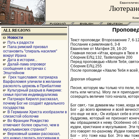
Евангеличес
Лютеранс
Комс
Проповедь
ALL REGIONS
Новости
Текст проповеди: Второзаконие 7, 6-1
Путь к радости
Послание к римлянам 6, 3-8
Папа римский призвал
Евангелие от Матфея 28, 16-20
остановить "спираль насилия"
Главная песня «Итак, крещен в Твое я 
вокруг Ирана
Сборник ЕЛЦ 132, Tastenspiele 200
Дата в истории...
Перед проповедью «Моля Тебя, святое
Далай-лама опроверг
Сборник ЕЛЦ 255
сообщения о встречах с
После проповеди «Хвалю Тебя я всей 
Эпштейном
Грех тщеславия: патриарха
Дорогая община!
Варфоломея уличили в желании
расколоть церковь в Прибалтике
Песня, которую мы только что пели, п
Культурный разрыв в Америке:
петь или читать). Могу ли я приподня
семья против индивидуализма
созерцать величие того начала, которо
Патриарх Кирилл рассказал,
почему Бог не создаёт идеального
Бог свят,- так думаем мы тоже, когда 
государства
Бог - до всего времени и всей вечнос
В Германии Христа изобразили в
это еще не все,- Он избрал себе в эт
слизистой оболочке
буддизма, который не признает конечн
Во Франции Рождество
мы обращаемся к нему. Особенно об э
отмечают более скрытно, чем в
иудеи, христиане и мусульмане. Эти т
мусульманских странах?
это говорят по-разному. Иудеи говорят
Верховный шаман рассказал,
Бог – это тоже наш Бог. Это мы тож
что нужно сделать россиянам в