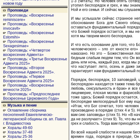
1-3 (читать). Но человек опять сот
новом году
утопил беспорядок и грех, и мы знае
Ной и его семья. И сейчас мы слушаем
Проповеди
Проповедь: «Воскресенье
И мы услышали сейчас странное неп
reminiscere»
обоснование Бога для Своего обещан
Проповедь: «Воскресенье
оставаться фундаментальный порядок:
invocavit»
что Божий порядок остается, и мы не 
Проповедь: «Воскресенье
хотя мы творим много беспорядка.
Estomihi»
Проповедь: «Воскресенье
И что есть основание для того, что 
Sexagesimae»
человеческого – зло от юности его» 
Проповедь: «Четвертое
наказано. Но это – Божественная лог
воскресение Адвента»
бедным слабым людям тем, что Он вос
Проповедь: «Третье Воскресенье
день или ночь, каждый раз, когда мы 
Адвента 2025»
что наступает лето, осень и даже з
Проповедь: «Второе
гарантирует нам фундаментальный по
Воскресенье Адвента 2025».
Проповедь: «Первое
Порядок, беспорядок, 10 заповедей, 
Воскресение Адвента 2025»
беспорядок» находится также тема бра
Проповедь: «Воскресенье
любовь, сексуальность и брак» и все
вечности 2025»
лицемерие, плохая молва и фарисейст
Проповедь: «Предпоследнее
тоже здесь: Божий порядок остается, 
Воскресенье Церковного Года»
беспорядке милосердный Бог ему еще 
Музыка и пение
«Итак, что Бог сочетал, того человек
произведено в порядке (стих 4 и 5).
Оглавление сборника
вам сию заповедь» (стих 5). Но «В на
песнопений Евангелическо-
да не разлучает» (стих 9). То, что в
лютеранской общины св. ап. Павла
грех и слабость. Тогда вам приходится
г. Владивостока
Хоралы 49-60
Во всей нашей слабости и нашем бесп
Хоралы 37-48
времен года, порядок в природе, Он
Хоралы 25-36