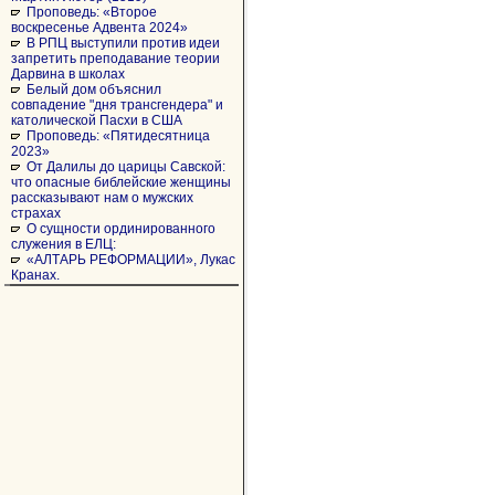
Проповедь: «Второе
воскресенье Адвента 2024»
В РПЦ выступили против идеи
запретить преподавание теории
Дарвина в школах
Белый дом объяснил
совпадение "дня трансгендера" и
католической Пасхи в США
Проповедь: «Пятидесятница
2023»
От Далилы до царицы Савской:
что опасные библейские женщины
рассказывают нам о мужских
страхах
О сущности ординированного
служения в ЕЛЦ:
«АЛТАРЬ РЕФОРМАЦИИ», Лукас
Кранах.