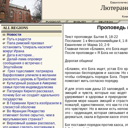
Евангеличес
Лютеранс
Комс
Проповедь к
ALL REGIONS
Новости
Текст проповеди: Бытие 8, 18-22
Путь к радости
Послание: 1 к Фессалоникийцам 4, 1-8
Папа римский призвал
Евангелие от Марка 10, 2-9
остановить "спираль насилия"
Главная песня «Блажен, кто Бога ищет»
вокруг Ирана
После проповеди « Я Бога не оставлю..
Дата в истории...
Далай-лама опроверг
Дорогая община!
сообщения о встречах с
Эпштейном
«Блажен, кто Бога ищет, устав Его х
Грех тщеславия: патриарха
пронизан беспорядком и хаосом. Но е
Варфоломея уличили в желании
чтобы соблюдать порядок Бога. Поряд
расколоть церковь в Прибалтике
помогает жить согласно порядку.
Культурный разрыв в Америке:
семья против индивидуализма
И для этого нам даны 10 заповедей, н
Патриарх Кирилл рассказал,
эмоций и чувств, которые нас водят
почему Бог не создаёт идеального
удерживает в здоровье и природном с
государства
бурном море наших эмоций и страст
В Германии Христа изобразили в
пожалуй, единственное, что как-то ст
слизистой оболочке
это чувствуют. Но в жизни есть непо
Во Франции Рождество
это – ординация, которая связывает е
отмечают более скрытно, чем в
держаться, скала в бурном хаосе этог
мусульманских странах?
Верховный шаман рассказал,
Бог поставил порядок против хаоса, э
что нужно сделать россиянам в