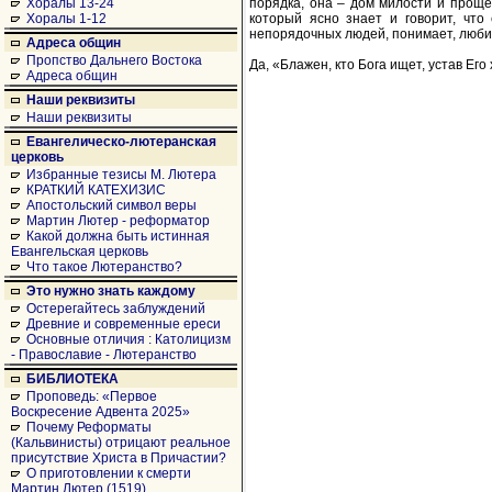
порядка, она – дом милости и проще
Хоралы 13-24
который ясно знает и говорит, что
Хоралы 1-12
непорядочных людей, понимает, люби
Адреса общин
Пропство Дальнего Востока
Да, «Блажен, кто Бога ищет, устав Его 
Адреса общин
Наши реквизиты
Наши реквизиты
Евангелическо-лютеранская
церковь
Избранные тезисы М. Лютера
КРАТКИЙ КАТЕХИЗИС
Апостольский символ веры
Мартин Лютер - реформатор
Какой должна быть истинная
Евангельская церковь
Что такое Лютеранство?
Это нужно знать каждому
Остерегайтесь заблуждений
Древние и современные ереси
Основные отличия : Католицизм
- Православие - Лютеранство
БИБЛИОТЕКА
Проповедь: «Первое
Воскресение Адвента 2025»
Почему Реформаты
(Кальвинисты) отрицают реальное
присутствие Христа в Причастии?
О приготовлении к смерти
Мартин Лютер (1519)