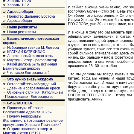
Хоралы 13-24
Хоралы 1-12
И сейчас в конце очень важно, что же
воспомяну более» (стих 34). Ведь это
Адреса общин
Он уберет это расстояние, и Он оче
Пропство Дальнего Востока
Иисуса Христа. Это может быть для 
Адреса общин
ЕГО СЛОВА, уже 20 лет пережили, мы 
Наши реквизиты
Наши реквизиты
И в конце я хочу это разъяснить при
официальной делегацией в Китае. А
Евангелическо-лютеранская
существовании одной церкви в своем 
церковь
внутри точно есть жизнь, это ясно 
Избранные тезисы М. Лютера
убирала туалет, тоже все это очень п
КРАТКИЙ КАТЕХИЗИС
собой сильное впечатление: здесь с
Апостольский символ веры
жизнь, как раньше у нас в Советском
Мартин Лютер - реформатор
церковь живет, и она живет особенно
Какой должна быть истинная
праздниках 28.-30. сентября.
Евангельская церковь
Что такое Лютеранство?
Это мы должны бы всегда иметь в пам
Китае), тогда мы живем. И наши труд
Это нужно знать каждому
чтобы жаловаться. И когда я вижу де
Остерегайтесь заблуждений
берутся за работу, на которую нам ден
Древние и современные ереси
себя дома, - тогда я тоже горжусь
Основные отличия : Католицизм
БОГОМ И ЕГО СЛОВОМ. Этому мы до
- Православие - Лютеранство
праздновать. Аминь.
БИБЛИОТЕКА
Проповедь: «Первое
Воскресение Адвента 2025»
Почему Реформаты
(Кальвинисты) отрицают реальное
присутствие Христа в Причастии?
О приготовлении к смерти
Мартин Лютер (1519)