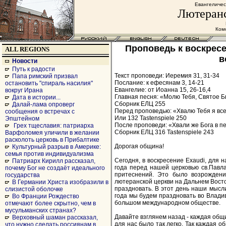
Евангеличес
Лютеранс
Комс
Проповедь к воскресе
ALL REGIONS
в
Новости
Путь к радости
Текст проповеди: Иеремия 31, 31-34
Папа римский призвал
Послание: к ефесянам 3, 14-21
остановить "спираль насилия"
Евангелие: от Иоанна 15, 26-16,4
вокруг Ирана
Главная песня: «Молю Тебя, Святое Б
Дата в истории...
Сборник ЕЛЦ 255
Далай-лама опроверг
Перед проповедью: «Хвалю Тебя я все
сообщения о встречах с
Или 132 Tastenspiele 250
Эпштейном
После проповеди: «Хвали же Бога в пе
Грех тщеславия: патриарха
Сборник ЕЛЦ 316 Tastenspiele 243
Варфоломея уличили в желании
расколоть церковь в Прибалтике
Дорогая община!
Культурный разрыв в Америке:
семья против индивидуализма
Сегодня, в воскресение Exaudi, для 
Патриарх Кирилл рассказал,
года перед нашей церковью св.Павла
почему Бог не создаёт идеального
притеснений. Это было возрожден
государства
лютеранской церкви на Дальнем Восто
В Германии Христа изобразили в
праздновать. В этот день наши мысли
слизистой оболочке
года мы будем праздновать во Влади
Во Франции Рождество
большом международном обществе.
отмечают более скрытно, чем в
мусульманских странах?
Давайте взглянем назад - каждая общин
Верховный шаман рассказал,
для нас было так легко. Так каждая 
что нужно сделать россиянам в