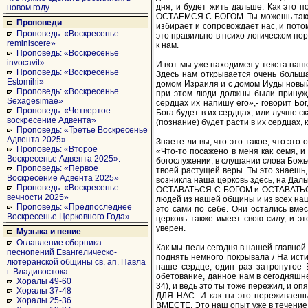
дня, и будет жить дальше. Как это
новом году
ОСТАЕМСЯ С БОГОМ. Ты можешь также 
Проповеди
избирает и сопровождает нас, и пото
Проповедь: «Воскресенье
это правильно в психо-логическом по
reminiscere»
к нам.
Проповедь: «Воскресенье
invocavit»
И вот мы уже находимся у текста наш
Проповедь: «Воскресенье
Здесь нам открывается очень большая
Estomihi»
домом Израиля и с домом Иуды новый 
Проповедь: «Воскресенье
при этом люди должны были принужда
Sexagesimae»
сердцах их напишу его»,- говорит Бог
Проповедь: «Четвертое
Бога будет в их сердцах, или лучше с
воскресение Адвента»
(познание) будет расти в их сердцах, 
Проповедь: «Третье Воскресенье
Адвента 2025»
Знаете ли вы, что это такое, что это 
Проповедь: «Второе
«Что-то посажено в меня как семя, и
Воскресенье Адвента 2025».
богослужении, в слушании слова Божь
Проповедь: «Первое
твоей растущей веры. Ты это знаешь,
Воскресение Адвента 2025»
возникла наша церковь здесь, на Даль
Проповедь: «Воскресенье
ОСТАВАТЬСЯ С БОГОМ и ОСТАВАТЬСЯ В
вечности 2025»
людей из нашей общины и из всех наш
Проповедь: «Предпоследнее
это сами по себе. Они остались вмес
Воскресенье Церковного Года»
церковь также имеет свою силу, и э
уверен.
Музыка и пение
Оглавление сборника
Как мы пели сегодня в нашей главной
песнопений Евангелическо-
поднять немного покрывала / На исти
лютеранской общины св. ап. Павла
наше сердце, один раз затронутое Б
г. Владивостока
обетование, данное нам в сегодняшне
Хоралы 49-60
34), и ведь это ты тоже пережил, и
Хоралы 37-48
ДЛЯ НАС. И как ты это переживае
Хоралы 25-36
ВМЕСТЕ. Это наш опыт уже в течение 