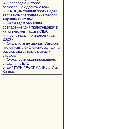
Проповедь: «Второе
воскресенье Адвента 2024»
В РПЦ выступили против идеи
запретить преподавание теории
Дарвина в школах
Белый дом объяснил
совпадение "дня трансгендера" и
католической Пасхи в США
Проповедь: «Пятидесятница
2023»
От Далилы до царицы Савской:
что опасные библейские женщины
рассказывают нам о мужских
страхах
О сущности ординированного
служения в ЕЛЦ:
«АЛТАРЬ РЕФОРМАЦИИ», Лукас
Кранах.