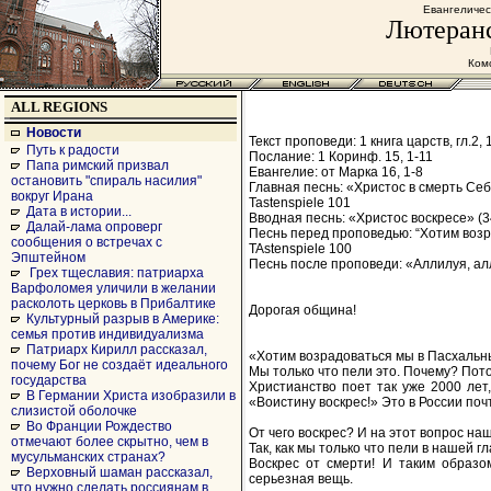
Евангеличес
Лютеранс
Комс
ALL REGIONS
Новости
Текст проповеди: 1 книга царств, гл.2, 1
Путь к радости
Послание: 1 Коринф. 15, 1-11
Папа римский призвал
Евангелие: от Марка 16, 1-8
остановить "спираль насилия"
Главная песнь: «Христос в смерть Себ
вокруг Ирана
Tastenspiele 101
Дата в истории...
Вводная песнь: «Христос воскресе» (3
Далай-лама опроверг
Песнь перед проповедью: “Хотим возр
сообщения о встречах с
TAstenspiele 100
Эпштейном
Песнь после проповеди: «Аллилуя, алл
Грех тщеславия: патриарха
Варфоломея уличили в желании
расколоть церковь в Прибалтике
Дорогая община!
Культурный разрыв в Америке:
семья против индивидуализма
Патриарх Кирилл рассказал,
«Хотим возрадоваться мы в Пасхальн
почему Бог не создаёт идеального
Мы только что пели это. Почему? Пото
государства
Христианство поет так уже 2000 лет,
В Германии Христа изобразили в
«Воистину воскрес!» Это в России поч
слизистой оболочке
Во Франции Рождество
От чего воскрес? И на этот вопрос на
отмечают более скрытно, чем в
Так, как мы только что пели в нашей г
мусульманских странах?
Воскрес от смерти! И таким образо
Верховный шаман рассказал,
серьезная вещь.
что нужно сделать россиянам в