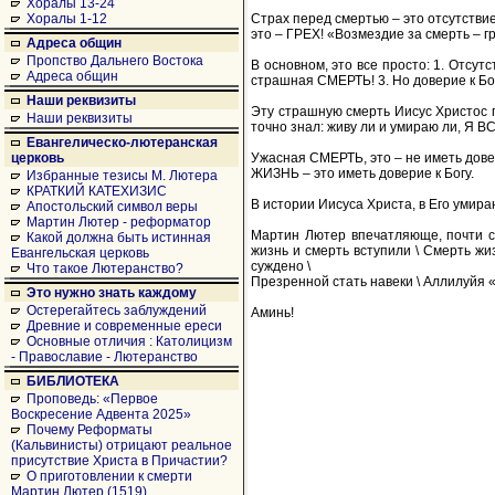
Хоралы 13-24
Страх перед смертью – это отсутстви
Хоралы 1-12
это – ГРЕХ! «Возмездие за смерть – г
Адреса общин
Пропство Дальнего Востока
В основном, это все просто: 1. Отсу
Адреса общин
страшная СМЕРТЬ! 3. Но доверие к Бо
Наши реквизиты
Эту страшную смерть Иисус Христос 
Наши реквизиты
точно знал: живу ли и умираю ли, Я 
Евангелическо-лютеранская
Ужасная СМЕРТЬ, это – не иметь довер
церковь
ЖИЗНЬ – это иметь доверие к Богу.
Избранные тезисы М. Лютера
КРАТКИЙ КАТЕХИЗИС
В истории Иисуса Христа, в Его уми
Апостольский символ веры
Мартин Лютер - реформатор
Мартин Лютер впечатляюще, почти сю
Какой должна быть истинная
жизнь и смерть вступили \ Смерть жи
Евангельская церковь
суждено \
Что такое Лютеранство?
Презренной стать навеки \ Аллилуйя «
Это нужно знать каждому
Остерегайтесь заблуждений
Аминь!
Древние и современные ереси
Основные отличия : Католицизм
- Православие - Лютеранство
БИБЛИОТЕКА
Проповедь: «Первое
Воскресение Адвента 2025»
Почему Реформаты
(Кальвинисты) отрицают реальное
присутствие Христа в Причастии?
О приготовлении к смерти
Мартин Лютер (1519)