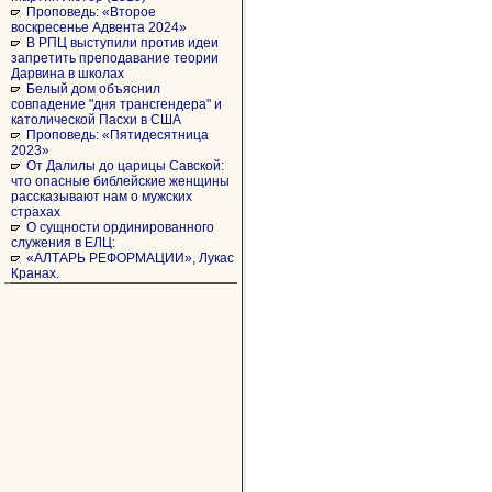
Проповедь: «Второе
воскресенье Адвента 2024»
В РПЦ выступили против идеи
запретить преподавание теории
Дарвина в школах
Белый дом объяснил
совпадение "дня трансгендера" и
католической Пасхи в США
Проповедь: «Пятидесятница
2023»
От Далилы до царицы Савской:
что опасные библейские женщины
рассказывают нам о мужских
страхах
О сущности ординированного
служения в ЕЛЦ:
«АЛТАРЬ РЕФОРМАЦИИ», Лукас
Кранах.