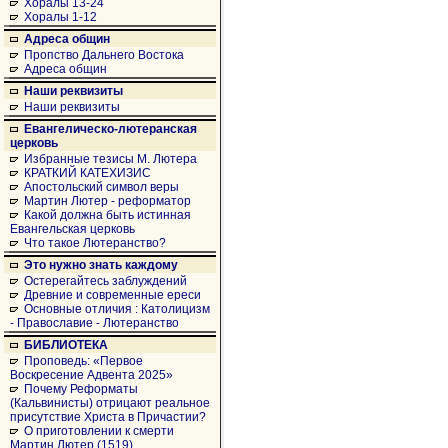
Хоралы 13-24
Хоралы 1-12
Адреса общин
Пропство Дальнего Востока
Адреса общин
Наши реквизиты
Наши реквизиты
Евангелическо-лютеранская
церковь
Избранные тезисы М. Лютера
КРАТКИЙ КАТЕХИЗИС
Апостольский символ веры
Мартин Лютер - реформатор
Какой должна быть истинная
Евангельская церковь
Что такое Лютеранство?
Это нужно знать каждому
Остерегайтесь заблуждений
Древние и современные ереси
Основные отличия : Католицизм
- Православие - Лютеранство
БИБЛИОТЕКА
Проповедь: «Первое
Воскресение Адвента 2025»
Почему Реформаты
(Кальвинисты) отрицают реальное
присутствие Христа в Причастии?
О приготовлении к смерти
Мартин Лютер (1519)