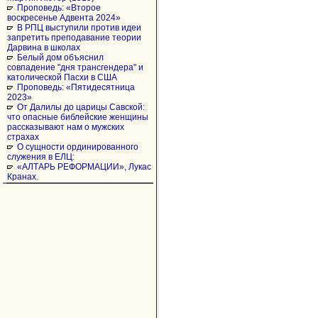
Проповедь: «Второе
воскресенье Адвента 2024»
В РПЦ выступили против идеи
запретить преподавание теории
Дарвина в школах
Белый дом объяснил
совпадение "дня трансгендера" и
католической Пасхи в США
Проповедь: «Пятидесятница
2023»
От Далилы до царицы Савской:
что опасные библейские женщины
рассказывают нам о мужских
страхах
О сущности ординированного
служения в ЕЛЦ:
«АЛТАРЬ РЕФОРМАЦИИ», Лукас
Кранах.