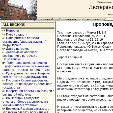
Евангеличес
Лютеранс
Комс
Проповед
ALL REGIONS
Новости
Текст проповеди: от Марка 14, 3-9
Путь к радости
Послание: к Филиппийцам 2, 5-11
Папа римский призвал
Евангелие: от Иоанна 12, 12-19
остановить "спираль насилия"
Главная песнь: «Иисус, как Ты страдал»
вокруг Ирана
Перед проповедью: «О, Иисус, Спасите
Дата в истории...
После проповеди: «Смотри, Он в страх
Далай-лама опроверг
сообщения о встречах с
Дорогая община!
Эпштейном
Грех тщеславия: патриарха
Послушаем текст сегодняшней пропове
Варфоломея уличили в желании
Мы проникаем глубже и глубже во вре
расколоть церковь в Прибалтике
и из-за нас.
Культурный разрыв в Америке:
семья против индивидуализма
Мы страдаем тоже, но наше страдание
Патриарх Кирилл рассказал,
Надо ли это объяснять? Ведь каждый
почему Бог не создаёт идеального
нашего мира и общества (голод, нищ
государства
от атомной катастрофы в Фукусима, к
В Германии Христа изобразили в
слизистой оболочке
ОН тоже страдает от состояния наше
Во Франции Рождество
плохого поведения в этом мире, от ко
отмечают более скрытно, чем в
мусульманских странах?
И духовно чувствительные люди в эт
Верховный шаман рассказал,
испорченного общества, но из вечност
что нужно сделать россиянам в