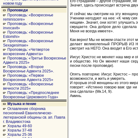
Его страдание – другое страдание, не 
новом году
Значит, здесь происходит встреча дву
Проповеди
И сейчас мы смотрим на эту женщину
Проповедь: «Воскресенье
Ученики негодуют на нее: «К чему си
reminiscere»
нищим». Значит, они хотят улучшить э
Проповедь: «Воскресенье
смущаете. Она доброе дело сделала д
invocavit»
Меня не всегда имеете».
Проповедь: «Воскресенье
Estomihi»
Как верно! Мы не можем спасти этот м
Проповедь: «Воскресенье
делает великолепный ПРОРЫВ ИЗ НА
Sexagesimae»
смотрит на НЕГО. Она входит в Его ист
Проповедь: «Четвертое
воскресение Адвента»
Иисус Христос не меняет наш мир и
Проповедь: «Третье Воскресенье
и общество. Но Он меняет наши серд
Адвента 2025»
песни после проповеди).
Проповедь: «Второе
Воскресенье Адвента 2025».
Опять повторяю: Иисус Христос – про
Проповедь: «Первое
возможности, и жить и умереть.
Воскресение Адвента 2025»
И прорыв этой женщины из этого мира
Проповедь: «Воскресенье
говорит: «Истинно говорю вам: где ни
вечности 2025»
она сделала» (Мк.14, 9).
Проповедь: «Предпоследнее
Аминь.
Воскресенье Церковного Года»
Музыка и пение
Оглавление сборника
песнопений Евангелическо-
лютеранской общины св. ап. Павла
г. Владивостока
Хоралы 49-60
Хоралы 37-48
Хоралы 25-36