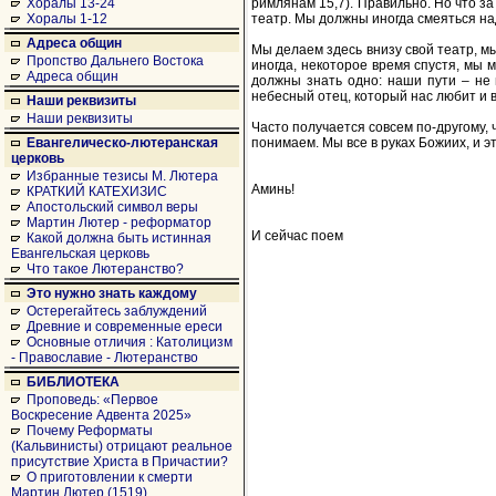
римлянам 15,7). Правильно. Но что за
Хоралы 13-24
театр. Мы должны иногда смеяться на
Хоралы 1-12
Адреса общин
Мы делаем здесь внизу свой театр, м
Пропство Дальнего Востока
иногда, некоторое время спустя, мы 
Адреса общин
должны знать одно: наши пути – не п
небесный отец, который нас любит и 
Наши реквизиты
Наши реквизиты
Часто получается совсем по-другому, 
понимаем. Мы все в руках Божиих, и э
Евангелическо-лютеранская
церковь
Избранные тезисы М. Лютера
Аминь!
КРАТКИЙ КАТЕХИЗИС
Апостольский символ веры
Мартин Лютер - реформатор
И сейчас поем
Какой должна быть истинная
Евангельская церковь
Что такое Лютеранство?
Это нужно знать каждому
Остерегайтесь заблуждений
Древние и современные ереси
Основные отличия : Католицизм
- Православие - Лютеранство
БИБЛИОТЕКА
Проповедь: «Первое
Воскресение Адвента 2025»
Почему Реформаты
(Кальвинисты) отрицают реальное
присутствие Христа в Причастии?
О приготовлении к смерти
Мартин Лютер (1519)