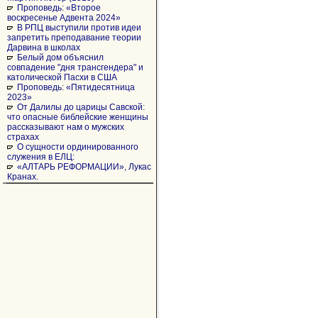
Проповедь: «Второе
воскресенье Адвента 2024»
В РПЦ выступили против идеи
запретить преподавание теории
Дарвина в школах
Белый дом объяснил
совпадение "дня трансгендера" и
католической Пасхи в США
Проповедь: «Пятидесятница
2023»
От Далилы до царицы Савской:
что опасные библейские женщины
рассказывают нам о мужских
страхах
О сущности ординированного
служения в ЕЛЦ:
«АЛТАРЬ РЕФОРМАЦИИ», Лукас
Кранах.