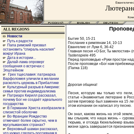
Евангеличес
Лютеранс
Комс
Проповед
ALL REGIONS
Новости
Бытие 50, 15-21
Путь к радости
Послание к римлянам 14, 10-13
Папа римский призвал
Евангелие от Луки 6, 36-42
остановить "спираль насилия"
Главная песня «О Бог, Ты милостив» (
вокруг Ирана
Tastenspiele 495
Дата в истории...
Перед проповедью «Руки простри над м
Далай-лама опроверг
После проповеди «Бог нам прибежище
сообщения о встречах с
(Папка 118)
Эпштейном
Грех тщеславия: патриарха
Варфоломея уличили в желании
расколоть церковь в Прибалтике
Дорогая община!
Культурный разрыв в Америке:
семья против индивидуализма
Песня, которую мы только что пели
Патриарх Кирилл рассказал,
статье «Знаменитые лютеране в Росс
почему Бог не создаёт идеального
затем приговор был заменен на 15 лет
государства
этом изгнании он написал эту песню.
В Германии Христа изобразили в
слизистой оболочке
Он знал, какова жизнь на этой земле
Во Франции Рождество
мы слышим, что наша жизнь – сурова
отмечают более скрытно, чем в
тюрьма, и отсюда Кюхельбекер взывает
мусульманских странах?
жизни здесь завершается признанием:
Верховный шаман рассказал,
что нужно сделать россиянам в