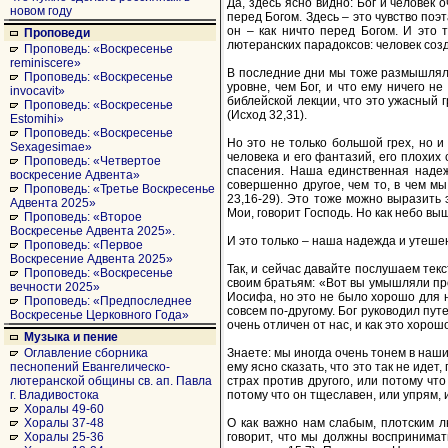
Да, здесь ясно видно: Бог и человек 
новом году
перед Богом. Здесь – это чувство поэт
он – как ничто перед Богом. И это 
Проповеди
лютеранских парадоксов: человек созд
Проповедь: «Воскресенье
reminiscere»
В последние дни мы тоже размышляли 
Проповедь: «Воскресенье
уровне, чем Бог, и что ему ничего н
invocavit»
библейской лекции, что это ужасный г
Проповедь: «Воскресенье
(Исход 32,31).
Estomihi»
Проповедь: «Воскресенье
Но это не только большой грех, но и
Sexagesimae»
человека и его фантазий, его плохих
Проповедь: «Четвертое
спасения. Наша единственная надежд
воскресение Адвента»
совершенно другое, чем то, в чем м
Проповедь: «Третье Воскресенье
23,16-29). Это тоже можно выразить 
Адвента 2025»
Мои, говорит Господь. Но как небо в
Проповедь: «Второе
Воскресенье Адвента 2025».
И это только – наша надежда и утешени
Проповедь: «Первое
Воскресение Адвента 2025»
Так, и сейчас давайте послушаем текс
Проповедь: «Воскресенье
своим братьям: «Вот вы умышляли про
вечности 2025»
Иосифа, но это не было хорошо для н
Проповедь: «Предпоследнее
совсем по-другому. Бог руководил путе
Воскресенье Церковного Года»
очень отличен от нас, и как это хорош
Музыка и пение
Знаете: мы иногда очень тонем в наши
Оглавление сборника
ему ясно сказать, что это так не идет
песнопений Евангелическо-
страх против другого, или потому что
лютеранской общины св. ап. Павла
потому что он тщеславен, или упрям, 
г. Владивостока
Хоралы 49-60
О как важно нам слабым, плотским л
Хоралы 37-48
говорит, что мы должны воспринимать
Хоралы 25-36