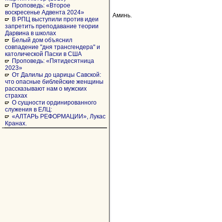
Проповедь: «Второе
воскресенье Адвента 2024»
Аминь.
В РПЦ выступили против идеи
запретить преподавание теории
Дарвина в школах
Белый дом объяснил
совпадение "дня трансгендера" и
католической Пасхи в США
Проповедь: «Пятидесятница
2023»
От Далилы до царицы Савской:
что опасные библейские женщины
рассказывают нам о мужских
страхах
О сущности ординированного
служения в ЕЛЦ:
«АЛТАРЬ РЕФОРМАЦИИ», Лукас
Кранах.