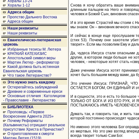
Хоралы 13-24
Снова я хочу обратить ваше внимани
Хоралы 1-12
длинным пальцем на Него и говорящи
Адреса общин
человек и Божий Сын, виновник спасен
Пропство Дальнего Востока
Адреса общин
И в это время Страстей мы стоим с Ни
мы знаем: Он – виновник вечного спас
Наши реквизиты
Наши реквизиты
И сейчас в конце еще прослушаем тек
(стих 53). Почему они захотели уби
Евангелическо-лютеранская
творит». Если мы позволим Ему и даль
церковь
Избранные тезисы М. Лютера
Да, чудеса Иисуса стали опасными д
КРАТКИЙ КАТЕХИЗИС
другие, в котором люди больше не хо
Апостольский символ веры
человек, - некоторые хотят стать «св
Мартин Лютер - реформатор
Какой должна быть истинная
Даже ученики Иисуса хотят принимать
Евангельская церковь
хочет быть большим между вами, да бу
Что такое Лютеранство?
Это нужно знать каждому
Это учение Иисуса: ПРИЗНАЙ, Ч
Остерегайтесь заблуждений
ОСТАЕТСЯ БОГОМ, ОН ЕДИНЫЙ! И этому
Древние и современные ереси
Основные отличия : Католицизм
И в сущности, это и есть то большо
- Православие - Лютеранство
ТОЛЬКО ОТ БОГА И ИЗ ЕГО РУК, 
ПОСТЫЖАЮСЬ ИМЕТЬ ЧЕЛОВЕЧЕСКО
БИБЛИОТЕКА
Проповедь: «Первое
Думать так, и говорить так, и жить та
Воскресение Адвента 2025»
которой постоянно происходят чудеса.
Почему Реформаты
(Кальвинисты) отрицают реальное
Но именно этого человека Бог оправд
присутствие Христа в Причастии?
из мертвых. Но это уже взгляд вперед
О приготовлении к смерти
всегда творит только Сам Бог.
Мартин Лютер (1519)