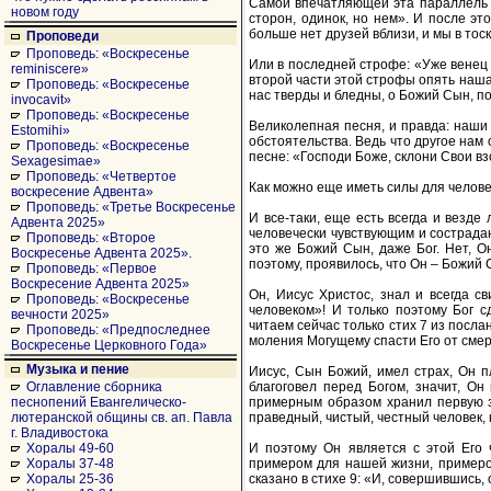
Самой впечатляющей эта параллель в
новом году
сторон, одинок, но нем». И после эт
больше нет друзей вблизи, и мы в тоск
Проповеди
Проповедь: «Воскресенье
Или в последней строфе: «Уже венец 
reminiscere»
второй части этой строфы опять наша 
Проповедь: «Воскресенье
нас тверды и бледны, о Божий Сын, по
invocavit»
Проповедь: «Воскресенье
Великолепная песня, и правда: наши
Estomihi»
обстоятельства. Ведь что другое нам
Проповедь: «Воскресенье
песне: «Господи Боже, склони Свои в
Sexagesimae»
Проповедь: «Четвертое
Как можно еще иметь силы для челове
воскресение Адвента»
Проповедь: «Третье Воскресенье
И все-таки, еще есть всегда и везде
Адвента 2025»
человечески чувствующим и сострадаю
Проповедь: «Второе
это же Божий Сын, даже Бог. Нет, О
Воскресенье Адвента 2025».
поэтому, проявилось, что Он – Божий 
Проповедь: «Первое
Воскресение Адвента 2025»
Он, Иисус Христос, знал и всегда с
Проповедь: «Воскресенье
человеком»! И только поэтому Бог 
вечности 2025»
читаем сейчас только стих 7 из посла
Проповедь: «Предпоследнее
моления Могущему спасти Его от смер
Воскресенье Церковного Года»
Музыка и пение
Иисус, Сын Божий, имел страх, Он п
благоговел перед Богом, значит, Он
Оглавление сборника
примерным образом хранил первую за
песнопений Евангелическо-
праведный, чистый, честный человек, к
лютеранской общины св. ап. Павла
г. Владивостока
И поэтому Он является с этой Его 
Хоралы 49-60
примером для нашей жизни, примеро
Хоралы 37-48
сказано в стихе 9: «И, совершившись,
Хоралы 25-36