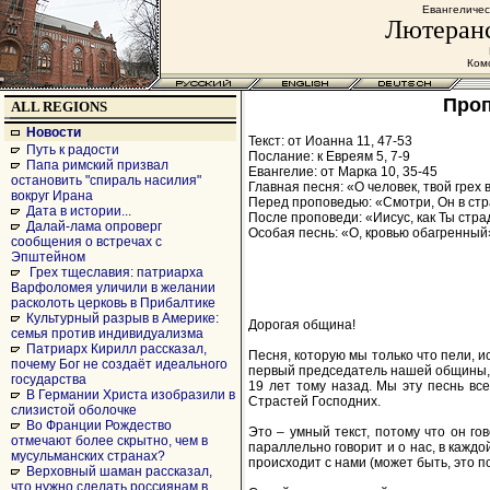
Евангеличес
Лютеранс
Комс
Проп
ALL REGIONS
Новости
Текст: от Иоанна 11, 47-53
Путь к радости
Послание: к Евреям 5, 7-9
Папа римский призвал
Евангелие: от Марка 10, 35-45
остановить "спираль насилия"
Главная песня: «О человек, твой грех 
вокруг Ирана
Перед проповедью: «Смотри, Он в ст
Дата в истории...
После проповеди: «Иисус, как Ты страд
Далай-лама опроверг
Особая песнь: «О, кровью обагренный» 
сообщения о встречах с
Эпштейном
Грех тщеславия: патриарха
Варфоломея уличили в желании
расколоть церковь в Прибалтике
Культурный разрыв в Америке:
Дорогая община!
семья против индивидуализма
Патриарх Кирилл рассказал,
Песня, которую мы только что пели, 
почему Бог не создаёт идеального
первый председатель нашей общины,
государства
19 лет тому назад. Мы эту песнь все
В Германии Христа изобразили в
Страстей Господних.
слизистой оболочке
Во Франции Рождество
Это – умный текст, потому что он го
отмечают более скрытно, чем в
параллельно говорит и о нас, в каждо
мусульманских странах?
происходит с нами (может быть, это по
Верховный шаман рассказал,
что нужно сделать россиянам в