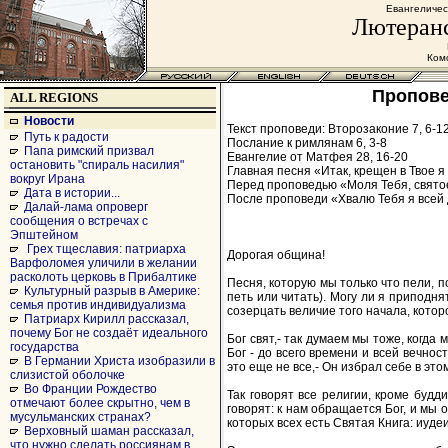
Евангеличес
Лютеранс
Комс
Пропове
ALL REGIONS
Новости
Текст проповеди: Второзаконие 7, 6-1
Путь к радости
Послание к римлянам 6, 3-8
Папа римский призвал
Евангелие от Матфея 28, 16-20
остановить "спираль насилия"
Главная песня «Итак, крещен в Твое я 
вокруг Ирана
Перед проповедью «Моля Тебя, святое
Дата в истории...
После проповеди «Хвалю Тебя я всей
Далай-лама опроверг
сообщения о встречах с
Эпштейном
Грех тщеславия: патриарха
Дорогая община!
Варфоломея уличили в желании
расколоть церковь в Прибалтике
Песня, которую мы только что пели, п
Культурный разрыв в Америке:
петь или читать). Могу ли я приподня
семья против индивидуализма
созерцать величие того начала, которо
Патриарх Кирилл рассказал,
почему Бог не создаёт идеального
Бог свят,- так думаем мы тоже, когда 
государства
Бог - до всего времени и всей вечнос
В Германии Христа изобразили в
это еще не все,- Он избрал себе в эт
слизистой оболочке
Во Франции Рождество
Так говорят все религии, кроме будд
отмечают более скрытно, чем в
говорят: к нам обращается Бог, и мы 
мусульманских странах?
которых всех есть Святая Книга: иуде
Верховный шаман рассказал,
что нужно сделать россиянам в