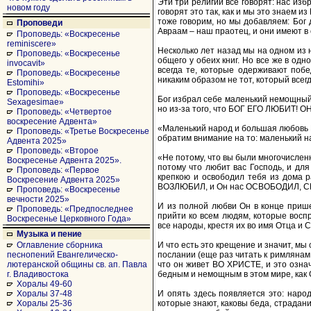
Эти три религии все говорят: нас изб
новом году
говорят это так, как и мы это знаем и
тоже говорим, но мы добавляем: Бог 
Проповеди
Авраам – наш праотец, и они имеют в 
Проповедь: «Воскресенье
reminiscere»
Несколько лет назад мы на одном из 
Проповедь: «Воскресенье
общего у обеих книг. Но все же в од
invocavit»
всегда те, которые одерживают поб
Проповедь: «Воскресенье
никаким образом не тот, который всег
Estomihi»
Проповедь: «Воскресенье
Бог избрал себе маленький немощный н
Sexagesimae»
но из-за того, что БОГ ЕГО ЛЮБИТ! ОН
Проповедь: «Четвертое
воскресение Адвента»
«Маленький народ и большая любовь Б
Проповедь: «Третье Воскресенье
обратим внимание на то: маленький на
Адвента 2025»
Проповедь: «Второе
«Не потому, что вы были многочисленн
Воскресенье Адвента 2025».
потому что любит вас Господь, и для
Проповедь: «Первое
крепкою и освободил тебя из дома р
Воскресение Адвента 2025»
ВОЗЛЮБИЛ, и Он нас ОСВОБОДИЛ, СПАС
Проповедь: «Воскресенье
вечности 2025»
И из полной любви Он в конце прише
Проповедь: «Предпоследнее
прийти ко всем людям, которые воспр
Воскресенье Церковного Года»
все народы, крестя их во имя Отца и 
Музыка и пение
И что есть это крещение и значит, мы
Оглавление сборника
послании (еще раз читать к римлянам 
песнопений Евангелическо-
что он живет ВО ХРИСТЕ, и это означ
лютеранской общины св. ап. Павла
бедным и немощным в этом мире, как 
г. Владивостока
Хоралы 49-60
И опять здесь появляется это: народ
Хоралы 37-48
которые знают, каковы беда, страдани
Хоралы 25-36