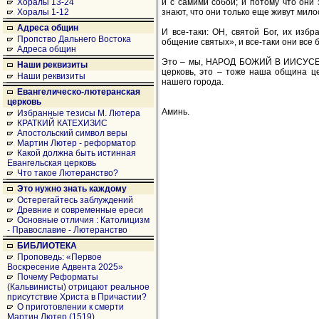
и с самими собой; и потому что они 
Хоралы 13-24
знают, что они только еще живут мило
Хоралы 1-12
Адреса общин
И все-таки: ОН, святой Бог, их изб
Пропство Дальнего Востока
общение святых», и все-таки они все 
Адреса общин
Это – мы, НАРОД БОЖИЙ В ИИСУСЕ ХР
Наши реквизиты
церковь, это – тоже наша община ц
Наши реквизиты
нашего города.
Евангелическо-лютеранская
церковь
Аминь.
Избранные тезисы М. Лютера
КРАТКИЙ КАТЕХИЗИС
Апостольский символ веры
Мартин Лютер - реформатор
Какой должна быть истинная
Евангельская церковь
Что такое Лютеранство?
Это нужно знать каждому
Остерегайтесь заблуждений
Древние и современные ереси
Основные отличия : Католицизм
- Православие - Лютеранство
БИБЛИОТЕКА
Проповедь: «Первое
Воскресение Адвента 2025»
Почему Реформаты
(Кальвинисты) отрицают реальное
присутствие Христа в Причастии?
О приготовлении к смерти
Мартин Лютер (1519)