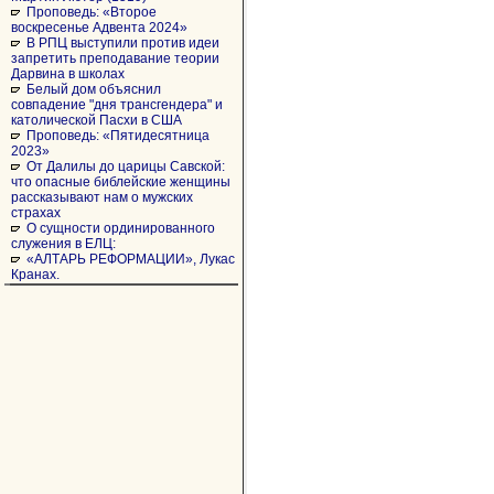
Проповедь: «Второе
воскресенье Адвента 2024»
В РПЦ выступили против идеи
запретить преподавание теории
Дарвина в школах
Белый дом объяснил
совпадение "дня трансгендера" и
католической Пасхи в США
Проповедь: «Пятидесятница
2023»
От Далилы до царицы Савской:
что опасные библейские женщины
рассказывают нам о мужских
страхах
О сущности ординированного
служения в ЕЛЦ:
«АЛТАРЬ РЕФОРМАЦИИ», Лукас
Кранах.