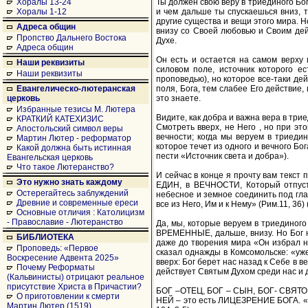
Ты должен свою веру в триединого Бо
Хоралы 13-24
и чем дальше ты спускаешься вниз,
Хоралы 1-12
другие существа и вещи этого мира. Н
Адреса общин
внизу со Своей любовью и Своим дейс
Пропство Дальнего Востока
Духе.
Адреса общин
Он есть и остается на самом верху
Наши реквизиты
силовом поле, источник которого е
Наши реквизиты
проповедью), но которое все-таки де
поля, Бога, тем слабее Его действие,
Евангелическо-лютеранская
это знаете.
церковь
Избранные тезисы М. Лютера
Видите, как добра и важна вера в трие
КРАТКИЙ КАТЕХИЗИС
Смотреть вверх, не Него , но при эт
Апостольский символ веры
вечности; когда мы веруем в триеди
Мартин Лютер - реформатор
которое течет из одного и вечного Бо
Какой должна быть истинная
пести «Источник света и добра»).
Евангельская церковь
Что такое Лютеранство?
И сейчас в конце я прочту вам текст
Это нужно знать каждому
ЕДИН, в ВЕЧНОСТИ, Который отпуст
Остерегайтесь заблуждений
небесное и земное соединить под гла
Древние и современные ереси
все из Него, Им и к Нему» (Рим.11, 36) 
Основные отличия : Католицизм
- Православие - Лютеранство
Да, мы, которые веруем в триединог
ВРЕМЕННЫЕ, дальше, внизу. Но Бог на
БИБЛИОТЕКА
даже до творения мира «Он избрал на
Проповедь: «Первое
сказал однажды в Комсомольске: «уже
Воскресение Адвента 2025»
вверх: Бог берет нас назад к Себе в в
Почему Реформаты
действует Святым Духом среди нас и д
(Кальвинисты) отрицают реальное
присутствие Христа в Причастии?
БОГ –ОТЕЦ, БОГ – СЫН, БОГ- СВЯТОЙ
О приготовлении к смерти
НЕЙ – это есть ЛИЦЕЗРЕНИЕ БОГА. «Тв
Мартин Лютер (1519)