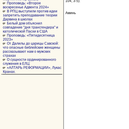
104, 3-5).
Проповедь: «Второе
воскресенье Адвента 2024»
В РПЦ выступили против идеи
Аминь
запретить преподавание теории
Дарвина в школах
Белый дом объяснил
совпадение "дня трансгендера" и
католической Пасхи в США
Проповедь: «Пятидесятница
2023»
От Далилы до царицы Савской:
что опасные библейские женщины
рассказывают нам о мужских
страхах
О сущности ординированного
служения в ЕЛЦ:
«АЛТАРЬ РЕФОРМАЦИИ», Лукас
Кранах.