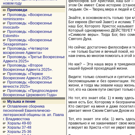
философов. Бог Христиан, наш Бог – 
новом году
этом Он имеет Свою историю (станов
людьми. Он – Творец мира и людей и 
Проповеди
Проповедь: «Воскресенье
Знайте, в основном есть только три
reminiscere»
Бог евреев (Ветхий Завет) и ислам
Проповедь: «Воскресенье
наш Бог, Которого Христос назыв
invocavit»
Который одновременно ДЕЙСТВУЕТ Ч
Проповедь: «Воскресенье
«Символе веры». Тогда Бог, без со
Estomihi»
Святого Духа.
Проповедь: «Воскресенье
Sexagesimae»
Но сейчас достаточно философии и те
Проповедь: «Четвертое
– не только Бытие и вечный покой, но
воскресение Адвента»
нам очень во многом помогать в этой
Проповедь: «Третье Воскресенье
Адвента 2025»
Но как? – Эта наша вера в триедин
Проповедь: «Второе
нашей бурной проходящей жизни.
Воскресенье Адвента 2025».
Проповедь: «Первое
Видите: только слоняться и суетиться
Воскресение Адвента 2025»
беспомощными и без ориентации. Но 
Проповедь: «Воскресенье
жизни, и тогда мы зеваем нашу жизнь.
вечности 2025»
тот, кто на своем пути смотрит только
Проповедь: «Предпоследнее
Воскресенье Церковного Года»
Но тот, кто знает оба: 1) я живу здес
Музыка и пение
меня есть Бог, Которому я безгранич
Кто смотрит на меня и даже посетил
Оглавление сборника
двигает меня Своим Святым Духом из
песнопений Евангелическо-
лютеранской общины св. ап. Павла
Тот, кто знает эти оба: 1) жить зде
г. Владивостока
правильно и не заканчивает свою жизн
Хоралы 49-60
и верует во Христа «тот не умрет вове
Хоралы 37-48
Хоралы 25-36