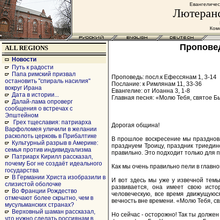
Евангеличес
Лютеранс
Комс
Проповед
ALL REGIONS
Новости
Путь к радости
Папа римский призвал
Проповедь: посл.к Ефессянам 1, 3-14
остановить "спираль насилия"
Послание: к Римлянам 11, 33-36
вокруг Ирана
Евангелие: от Иоанна 3, 1-8
Дата в истории...
Главная песня: «Молю Тебя, святое Б
Далай-лама опроверг
сообщения о встречах с
Эпштейном
Грех тщеславия: патриарха
Дорогая община!
Варфоломея уличили в желании
расколоть церковь в Прибалтике
В прошлое воскресение мы празднова
Культурный разрыв в Америке:
празднуем Троицу, праздник триедин
семья против индивидуализма
правильно. Это подходит только для п
Патриарх Кирилл рассказал,
почему Бог не создаёт идеального
Как мы очень правильно пели в главно
государства
В Германии Христа изобразили в
И вот здесь мы уже у извечной тем
слизистой оболочке
развивается, она имеет свою исто
Во Франции Рождество
человеческую, все время движущуюс
отмечают более скрытно, чем в
вечность вне времени. «Молю Тебя, св
мусульманских странах?
Верховный шаман рассказал,
Но сейчас - осторожно! Так ты должен 
что нужно сделать россиянам в