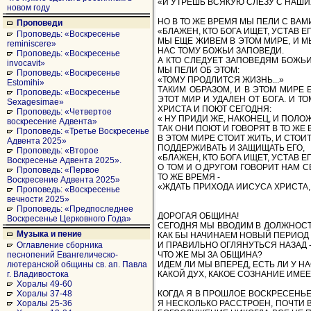
«И УТРЕШЬ ВСЯКУЮ СЛЕЗУ С НАШИХ ГЛ
новом году
НО В ТО ЖЕ ВРЕМЯ МЫ ПЕЛИ С ВА
Проповеди
«БЛАЖЕН, КТО БОГА ИЩЕТ, УСТАВ ЕГО
Проповедь: «Воскресенье
МЫ ЕЩЕ ЖИВЕМ В ЭТОМ МИРЕ, И М
reminiscere»
НАС ТОМУ БОЖЬИ ЗАПОВЕДИ.
Проповедь: «Воскресенье
А КТО СЛЕДУЕТ ЗАПОВЕДЯМ БОЖЬИМ
invocavit»
МЫ ПЕЛИ ОБ ЭТОМ:
Проповедь: «Воскресенье
«ТОМУ ПРОДЛИТСЯ ЖИЗНЬ...»
Estomihi»
ТАКИМ ОБРАЗОМ, И В ЭТОМ МИРЕ 
Проповедь: «Воскресенье
ЭТОТ МИР И УДАЛЕН ОТ БОГА. И 
Sexagesimae»
ХРИСТА И ПОЮТ СЕГОДНЯ:
Проповедь: «Четвертое
« НУ ПРИДИ ЖЕ, НАКОНЕЦ, И ПОЛО
воскресение Адвента»
ТАК ОНИ ПОЮТ И ГОВОРЯТ В ТО ЖЕ 
Проповедь: «Третье Воскресенье
В ЭТОМ МИРЕ СТОИТ ЖИТЬ, И СТОИ
Адвента 2025»
ПОДДЕРЖИВАТЬ И ЗАЩИЩАТЬ ЕГО,
Проповедь: «Второе
«БЛАЖЕН, КТО БОГА ИЩЕТ, УСТАВ ЕГ
Воскресенье Адвента 2025».
О ТОМ И О ДРУГОМ ГОВОРИТ НАМ С
Проповедь: «Первое
ТО ЖЕ ВРЕМЯ -
Воскресение Адвента 2025»
«ЖДАТЬ ПРИХОДА ИИСУСА ХРИСТА, К
Проповедь: «Воскресенье
вечности 2025»
Проповедь: «Предпоследнее
ДОРОГАЯ ОБЩИНА!
Воскресенье Церковного Года»
СЕГОДНЯ МЫ ВВОДИМ В ДОЛЖНОСТ
Музыка и пение
КАК БЫ НАЧИНАЕМ НОВЫЙ ПЕРИОД
И ПРАВИЛЬНО ОГЛЯНУТЬСЯ НАЗАД 
Оглавление сборника
ЧТО ЖЕ МЫ ЗА ОБЩИНА?
песнопений Евангелическо-
ИДЕМ ЛИ МЫ ВПЕРЕД, ЕСТЬ ЛИ У Н
лютеранской общины св. ап. Павла
КАКОЙ ДУХ, КАКОЕ СОЗНАНИЕ ИМЕ
г. Владивостока
Хоралы 49-60
КОГДА Я В ПРОШЛОЕ ВОСКРЕСЕНЬЕ
Хоралы 37-48
Я НЕСКОЛЬКО РАССТРОЕН, ПОЧТИ В
Хоралы 25-36