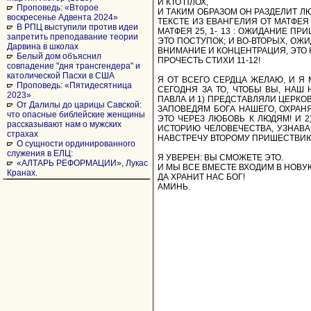
И КТО ПЛОХ,
Проповедь: «Второе
И ТАКИМ ОБРАЗОМ ОН РАЗДЕЛИТ Л
воскресенье Адвента 2024»
ТЕКСТЕ ИЗ ЕВАНГЕЛИЯ ОТ МАТФЕЯ
В РПЦ выступили против идеи
МАТФЕЯ 25, 1- 13 : ОЖИДАНИЕ П
запретить преподавание теории
ЭТО ПОСТУПОК; И ВО-ВТОРЫХ, О
Дарвина в школах
ВНИМАНИЕ И КОНЦЕНТРАЦИЯ, ЭТО 
Белый дом объяснил
ПРОЧЕСТЬ СТИХИ 11-12!
совпадение "дня трансгендера" и
католической Пасхи в США
Я ОТ ВСЕГО СЕРДЦА ЖЕЛАЮ, И Я
Проповедь: «Пятидесятница
СЕГОДНЯ ЗА ТО, ЧТОБЫ ВЫ, НА
2023»
ПАВЛА И 1) ПРЕДСТАВЛЯЛИ ЦЕРКО
От Далилы до царицы Савской:
ЗАПОВЕДЯМ БОГА НАШЕГО, ОХРАН
что опасные библейские женщины
ЭТО ЧЕРЕЗ ЛЮБОВЬ К ЛЮДЯМ! И 
рассказывают нам о мужских
ИСТОРИЮ ЧЕЛОВЕЧЕСТВА, УЗНАВА
страхах
НАВСТРЕЧУ ВТОРОМУ ПРИШЕСТВИЮ 
О сущности ординированного
служения в ЕЛЦ:
Я УВЕРЕН: ВЫ СМОЖЕТЕ ЭТО.
«АЛТАРЬ РЕФОРМАЦИИ», Лукас
И МЫ ВСЕ ВМЕСТЕ ВХОДИМ В НОВ
Кранах.
ДА ХРАНИТ НАС БОГ!
АМИНЬ.