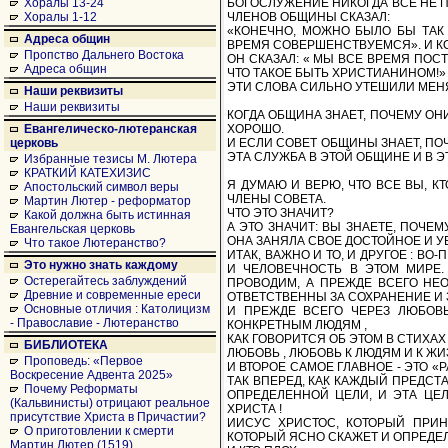
БОГОСЛУЖЕНИЕ НИКОГДА ВСЕ НЕ ПР
Хоралы 13-24
ЧЛЕНОВ ОБЩИНЫ СКАЗАЛ:
Хоралы 1-12
«КОНЕЧНО, МОЖНО БЫЛО БЫ ТАК 
Адреса общин
ВРЕМЯ СОВЕРШЕНСТВУЕМСЯ». И КОГ
Пропство Дальнего Востока
ОН СКАЗАЛ: « МЫ ВСЕ ВРЕМЯ ПОС
Адреса общин
ЧТО ТАКОЕ БЫТЬ ХРИСТИАНИНОМ!»
ЭТИ СЛОВА СИЛЬНО УТЕШИЛИ МЕНЯ
Наши реквизиты
Наши реквизиты
КОГДА ОБЩИНА ЗНАЕТ, ПОЧЕМУ ОНИ
ХОРОШО.
Евангелическо-лютеранская
И ЕСЛИ СОВЕТ ОБЩИНЫ ЗНАЕТ, ПО
церковь
ЭТА СЛУЖБА В ЭТОЙ ОБЩИНЕ И В 
Избранные тезисы М. Лютера
КРАТКИЙ КАТЕХИЗИС
Я ДУМАЮ И ВЕРЮ, ЧТО ВСЕ ВЫ, КТ
Апостольский символ веры
ЧЛЕНЫ СОВЕТА.
Мартин Лютер - реформатор
ЧТО ЭТО ЗНАЧИТ?
Какой должна быть истинная
А ЭТО ЗНАЧИТ: ВЫ ЗНАЕТЕ, ПОЧЕ
Евангельская церковь
ОНА ЗАНЯЛА СВОЕ ДОСТОЙНОЕ И У
Что такое Лютеранство?
ИТАК, ВАЖНО И ТО, И ДРУГОЕ : ВО
Это нужно знать каждому
И ЧЕЛОВЕЧНОСТЬ В ЭТОМ МИРЕ.
Остерегайтесь заблуждений
ПРОВОДИМ, А ПРЕЖДЕ ВСЕГО НЕ
Древние и современные ереси
ОТВЕТСТВЕННЫ ЗА СОХРАНЕНИЕ И 
Основные отличия : Католицизм
И ПРЕЖДЕ ВСЕГО ЧЕРЕЗ ЛЮБОВЬ
- Православие - Лютеранство
КОНКРЕТНЫМ ЛЮДЯМ ,
КАК ГОВОРИТСЯ ОБ ЭТОМ В СТИХАХ
БИБЛИОТЕКА
ЛЮБОВЬ , ЛЮБОВЬ К ЛЮДЯМ И К ЖИЗ
Проповедь: «Первое
И ВТОРОЕ САМОЕ ГЛАВНОЕ - ЭТО «
Воскресение Адвента 2025»
ТАК ВПЕРЕД, КАК КАЖДЫЙ ПРЕДСТ
Почему Реформаты
ОПРЕДЕЛЕННОЙ ЦЕЛИ, И ЭТА ЦЕ
(Кальвинисты) отрицают реальное
ХРИСТА !
присутствие Христа в Причастии?
ИИСУС ХРИСТОС, КОТОРЫЙ ПРИН
О приготовлении к смерти
КОТОРЫЙ ЯСНО СКАЖЕТ И ОПРЕДЕЛИ
Мартин Лютер (1519)