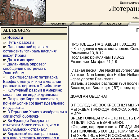
Евангеличес
Лютеранс
Комс
ALL REGIONS
Новости
Путь к радости
ПРОПОВЕДЬ НА 1. АДВЕНТ, 30.11.03
Папа римский призвал
= К введению в должность нового Сов
остановить "спираль насилия"
Римлянам 13, 8-12
вокруг Ирана
Послание: к римлянам 13,8-12
Дата в истории...
Евангелие: Матфея 21,1-9
Далай-лама опроверг
сообщения о встречах с
Главная песня: Die Nacht ist vorgedru
Эпштейном
А также : Nun komm, deк Heiden Heilan
Грех тщеславия: патриарха
- сразу после Евангелия
Варфоломея уличили в желании
Встань, и сердце распахни (90) после
расколоть церковь в Прибалтике
Блажен, кто Бога ищет ( 57) перед пр
Культурный разрыв в Америке:
семья против индивидуализма
ДОРОГАЯ ОБЩИНА!
Патриарх Кирилл рассказал,
почему Бог не создаёт идеального
В ПОСЛЕДНИЕ ВОСКРЕСЕНЬЯ МЫ У
государства
МЫ ЖДЕМ ПРИХОДА ИИСУСА ХРИСТ
В Германии Христа изобразили в
МИРУ.
слизистой оболочке
ВРЕМЯ ОЖИДАНИЯ - ЭТО И ЕСТЬ В
Во Франции Рождество
И ПЕЛИ ПОСЛЕ ЕВАНГЕЛИЯ:
отмечают более скрытно, чем в
«О приди, народов спас..»- ПРИДИ 
мусульманских странах?
ТЫ ПОЛОЖИШЬ КОНЕЦ ЭТОМУ МИРУ
Верховный шаман рассказал,
ТЫ УКРЕПИШЬ НАС И ОСВОБОДИШЬ 
что нужно сделать россиянам в