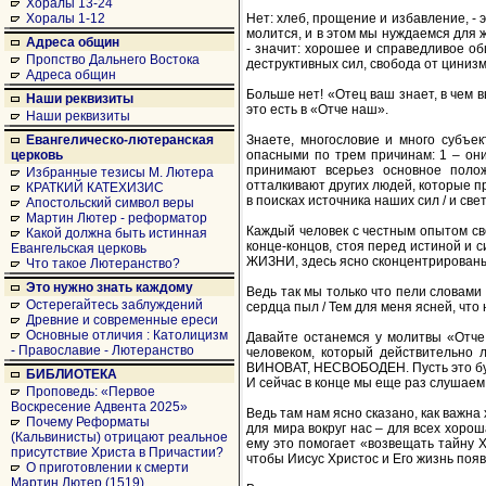
Хоралы 13-24
Нет: хлеб, прощение и избавление, - 
Хоралы 1-12
молится, и в этом мы нуждаемся для ж
Адреса общин
- значит: хорошее и справедливое об
Пропство Дальнего Востока
деструктивных сил, свобода от цинизма
Адреса общин
Больше нет! «Отец ваш знает, в чем 
Наши реквизиты
это есть в «Отче наш».
Наши реквизиты
Знаете, многословие и много субъе
Евангелическо-лютеранская
опасными по трем причинам: 1 – они
церковь
принимают всерьез основное пол
Избранные тезисы М. Лютера
отталкивают других людей, которые п
КРАТКИЙ КАТЕХИЗИС
в поисках источника наших сил / и св
Апостольский символ веры
Мартин Лютер - реформатор
Каждый человек с честным опытом сво
Какой должна быть истинная
конце-концов, стоя перед истиной и
Евангельская церковь
ЖИЗНИ, здесь ясно сконцентрирован
Что такое Лютеранство?
Это нужно знать каждому
Ведь так мы только что пели словами
Остерегайтесь заблуждений
сердца пыл / Тем для меня ясней, что
Древние и современные ереси
Основные отличия : Католицизм
Давайте останемся у молитвы «Отче
- Православие - Лютеранство
человеком, который действительно 
ВИНОВАТ, НЕСВОБОДЕН. Пусть это буд
БИБЛИОТЕКА
И сейчас в конце мы еще раз слушаем 
Проповедь: «Первое
Воскресение Адвента 2025»
Ведь там нам ясно сказано, как важн
Почему Реформаты
для мира вокруг нас – для всех хоро
(Кальвинисты) отрицают реальное
ему это помогает «возвещать тайну Х
присутствие Христа в Причастии?
чтобы Иисус Христос и Его жизнь поя
О приготовлении к смерти
Мартин Лютер (1519)