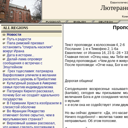
Евангеличес
Лютеранс
Комс
Пропо
ALL REGIONS
Новости
Путь к радости
Папа римский призвал
Текст проповеди: к колоссянам 4, 2-6
остановить "спираль насилия"
Послание: 1-е к Тимофею 2, 1-6а
вокруг Ирана
Евангелие: от Иоанна 16, 23 Б -28 + 3
Дата в истории...
Главная песня: «Отец наш, мы Тебе в
Далай-лама опроверг
Перед проповедью: «Чем доле я живу»
сообщения о встречах с
После проповеди: «Отче наш, Бог в н
Эпштейном
Грех тщеславия: патриарха
Варфоломея уличили в желании
расколоть церковь в Прибалтике
Дорогая община!
Культурный разрыв в Америке:
семья против индивидуализма
Сегодняшнее воскресенье называетс
Патриарх Кирилл рассказал,
(kantate), сегодня мы призываем: 
почему Бог не создаёт идеального
величания Бога и для созидания челов
государства
о музыке:
В Германии Христа изобразили в
« и если она не содействует этим двум
слизистой оболочке
Во Франции Рождество
Но вы сейчас думаете: «Да, это каса
отмечают более скрытно, чем в
Ничего подобного! – молитва также мо
мусульманских странах?
неправильно. Об этом попозже.
Верховный шаман рассказал,
что нужно сделать россиянам в