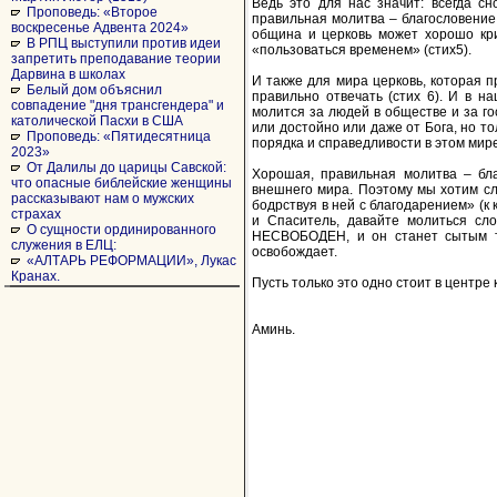
Ведь это для нас значит: всегда с
Проповедь: «Второе
правильная молитва – благословение,
воскресенье Адвента 2024»
община и церковь может хорошо кри
В РПЦ выступили против идеи
«пользоваться временем» (стих5).
запретить преподавание теории
Дарвина в школах
И также для мира церковь, которая 
Белый дом объяснил
правильно отвечать (стих 6). И в 
совпадение "дня трансгендера" и
молится за людей в обществе и за гос
католической Пасхи в США
или достойно или даже от Бога, но то
Проповедь: «Пятидесятница
порядка и справедливости в этом мире
2023»
От Далилы до царицы Савской:
Хорошая, правильная молитва – бла
что опасные библейские женщины
внешнего мира. Поэтому мы хотим сл
рассказывают нам о мужских
бодрствуя в ней с благодарением» (к 
страхах
и Спаситель, давайте молиться 
О сущности ординированного
НЕСВОБОДЕН, и он станет сытым то
служения в ЕЛЦ:
освобождает.
«АЛТАРЬ РЕФОРМАЦИИ», Лукас
Кранах.
Пусть только это одно стоит в центре
Аминь.