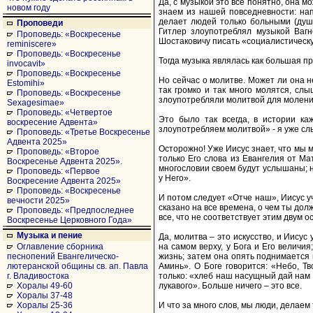
Да, с музыкой это все понятно, она м
новом году
знаем из нашей повседневности: нап
делает людей только больными (душе
Проповеди
Гитлер злоупотреблял музыкой Ваг
Проповедь: «Воскресенье
Шостаковичу писать «социалистическ
reminiscere»
Проповедь: «Воскресенье
Тогда музыка являлась как большая пр
invocavit»
Проповедь: «Воскресенье
Но сейчас о молитве. Может ли она н
Estomihi»
так громко и так много молятся, слы
Проповедь: «Воскресенье
злоупотребляли молитвой для моления
Sexagesimae»
Проповедь: «Четвертое
Это было так всегда, в истории ка
воскресение Адвента»
злоупотребляем молитвой» - я уже слы
Проповедь: «Третье Воскресенье
Адвента 2025»
Осторожно! Уже Иисус знает, что мы 
Проповедь: «Второе
только Его слова из Евангелия от Мат
Воскресенье Адвента 2025».
многословии своем будут услышаны; н
Проповедь: «Первое
у Него».
Воскресение Адвента 2025»
Проповедь: «Воскресенье
И потом следует «Отче наш», Иисус у
вечности 2025»
сказано на все времена, о чем ты 
Проповедь: «Предпоследнее
все, что не соответствует этим двум 
Воскресенье Церковного Года»
Музыка и пение
Да, молитва – это искусство, и Иисус
на самом верху, у Бога и Его величи
Оглавление сборника
жизнь; затем она опять поднимается н
песнопений Евангелическо-
Аминь». О Боге говорится: «Небо, Тв
лютеранской общины св. ап. Павла
только: «хлеб наш насущный дай нам 
г. Владивостока
лукавого». Больше ничего – это все.
Хоралы 49-60
Хоралы 37-48
И что за много слов, мы люди, делаем 
Хоралы 25-36