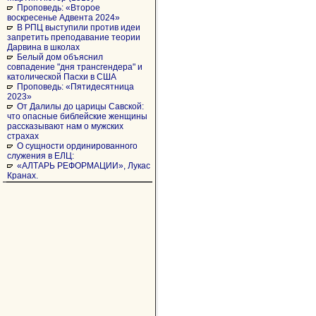
Проповедь: «Второе
воскресенье Адвента 2024»
В РПЦ выступили против идеи
запретить преподавание теории
Дарвина в школах
Белый дом объяснил
совпадение "дня трансгендера" и
католической Пасхи в США
Проповедь: «Пятидесятница
2023»
От Далилы до царицы Савской:
что опасные библейские женщины
рассказывают нам о мужских
страхах
О сущности ординированного
служения в ЕЛЦ:
«АЛТАРЬ РЕФОРМАЦИИ», Лукас
Кранах.