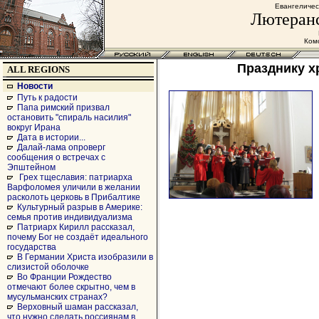
Евангеличес
Лютеранс
Комс
Празднику х
ALL REGIONS
Новости
Путь к радости
Папа римский призвал
остановить "спираль насилия"
вокруг Ирана
Дата в истории...
Далай-лама опроверг
сообщения о встречах с
Эпштейном
Грех тщеславия: патриарха
Варфоломея уличили в желании
расколоть церковь в Прибалтике
Культурный разрыв в Америке:
семья против индивидуализма
Патриарх Кирилл рассказал,
почему Бог не создаёт идеального
государства
В Германии Христа изобразили в
слизистой оболочке
Во Франции Рождество
отмечают более скрытно, чем в
мусульманских странах?
Верховный шаман рассказал,
что нужно сделать россиянам в