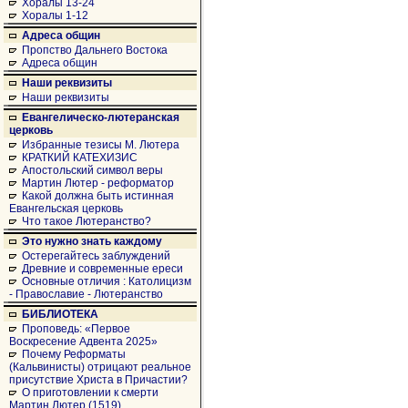
Хоралы 13-24
Хоралы 1-12
Адреса общин
Пропство Дальнего Востока
Адреса общин
Наши реквизиты
Наши реквизиты
Евангелическо-лютеранская
церковь
Избранные тезисы М. Лютера
КРАТКИЙ КАТЕХИЗИС
Апостольский символ веры
Мартин Лютер - реформатор
Какой должна быть истинная
Евангельская церковь
Что такое Лютеранство?
Это нужно знать каждому
Остерегайтесь заблуждений
Древние и современные ереси
Основные отличия : Католицизм
- Православие - Лютеранство
БИБЛИОТЕКА
Проповедь: «Первое
Воскресение Адвента 2025»
Почему Реформаты
(Кальвинисты) отрицают реальное
присутствие Христа в Причастии?
О приготовлении к смерти
Мартин Лютер (1519)