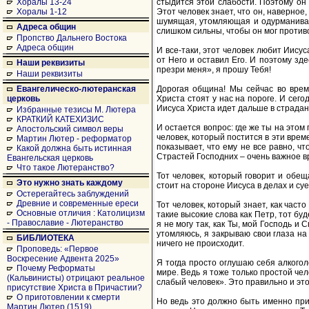
стыдится этой слабости. Поэтому он 
Хоралы 13-24
Этот человек знает, что он, наверное,
Хоралы 1-12
шумящая, утомляющая и одурманиваю
Адреса общин
слишком сильны, чтобы он мог противо
Пропство Дальнего Востока
Адреса общин
И все-таки, этот человек любит Иисус
от Него и оставил Его. И поэтому зд
Наши реквизиты
презри меня», я прошу Тебя!
Наши реквизиты
Дорогая община! Мы сейчас во врем
Евангелическо-лютеранская
Христа стоят у нас на пороге. И сег
церковь
Иисуса Христа идет дальше в страдан
Избранные тезисы М. Лютера
КРАТКИЙ КАТЕХИЗИС
И остается вопрос: где же ты на этом
Апостольский символ веры
человек, который постится в эти време
Мартин Лютер - реформатор
показывает, что ему не все равно, чт
Какой должна быть истинная
Страстей Господних – очень важное в
Евангельская церковь
Что такое Лютеранство?
Тот человек, который говорит и обещ
Это нужно знать каждому
стоит на стороне Иисуса в делах и суе
Остерегайтесь заблуждений
Древние и современные ереси
Тот человек, который знает, как част
Основные отличия : Католицизм
такие высокие слова как Петр, тот бу
- Православие - Лютеранство
я не могу так, как Ты, мой Господь и
утомляюсь, я закрываю свои глаза на
БИБЛИОТЕКА
ничего не происходит.
Проповедь: «Первое
Воскресение Адвента 2025»
Я тогда просто оглушаю себя алкогол
Почему Реформаты
мире. Ведь я тоже только простой чел
(Кальвинисты) отрицают реальное
слабый человек». Это правильно и эт
присутствие Христа в Причастии?
О приготовлении к смерти
Но ведь это должно быть именно приз
Мартин Лютер (1519)