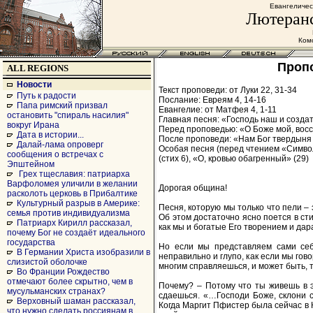
Евангеличес
Лютеранс
Комс
Пропо
ALL REGIONS
Новости
Текст проповеди: от Луки 22, 31-34
Путь к радости
Послание: Евреям 4, 14-16
Папа римский призвал
Евангелие: от Матфея 4, 1-11
остановить "спираль насилия"
Главная песня: «Господь наш и создат
вокруг Ирана
Перед проповедью: «О Боже мой, восс
Дата в истории...
После проповеди: «Нам Бог твердыня 
Далай-лама опроверг
Особая песня (перед чтением «Символ
сообщения о встречах с
(стих 6), «О, кровью обагренный» (29)
Эпштейном
Грех тщеславия: патриарха
Варфоломея уличили в желании
Дорогая община!
расколоть церковь в Прибалтике
Культурный разрыв в Америке:
Песня, которую мы только что пели –
семья против индивидуализма
Об этом достаточно ясно поется в сти
Патриарх Кирилл рассказал,
как мы и богатые Его творением и да
почему Бог не создаёт идеального
государства
Но если мы представляем сами себ
В Германии Христа изобразили в
неправильно и глупо, как если мы гов
слизистой оболочке
многим справляешься, и может быть, ты
Во Франции Рождество
отмечают более скрытно, чем в
Почему? – Потому что ты живешь в э
мусульманских странах?
сдаешься. «…Господи Боже, склони 
Верховный шаман рассказал,
Когда Маргит Пфистер была сейчас в 
что нужно сделать россиянам в