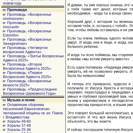
новом году
Я думаю, ты уже хорошо знаешь это: к
у тебя также нет денег, которые т
Проповеди
необходимое, - когда ты в конце своих
Проповедь: «Воскресенье
reminiscere»
Хороший друг, с которым ты можешь 
Проповедь: «Воскресенье
оставлю тебя, я, останусь с тобой». 
invocavit»
том, чтобы любовь оставалась и не ум
Проповедь: «Воскресенье
Estomihi»
Если ты очень любишь одного человек
Проповедь: «Воскресенье
умрут. И когда они в беде, и когда 
Sexagesimae»
больного ребенка.
Проповедь: «Четвертое
воскресение Адвента»
И когда ты ясно поймешь: мы стареем
Проповедь: «Третье Воскресенье
в любви «мы хотим умереть вместе».
Адвента 2025»
Проповедь: «Второе
Есть одна поговорка «Надежда умирае
Воскресенье Адвента 2025».
умереть, ей не позволено умереть. И
Проповедь: «Первое
была бы невыносима!
Воскресение Адвента 2025»
Проповедь: «Воскресенье
И теперь это прекрасно, чудесно и
вечности 2025»
получили от Иисуса Христа и котору
Проповедь: «Предпоследнее
пережил, перестрадал и передумал в
Воскресенье Церковного Года»
умных и глубоких проповедей (как, н
Музыка и пение
знаем у харизматиков и пятидесятник
пророчества прекратятся, и языки умол
Оглавление сборника
песнопений Евангелическо-
Это говорит большой интеллектуал, к
лютеранской общины св. ап. Павла
остается!» И что вся жизнь Иисуса
г. Владивостока
объяснять, это вы знаете.
Хоралы 49-60
Хоралы 37-48
И сейчас послушаем типичную Иисусову
Хоралы 25-36