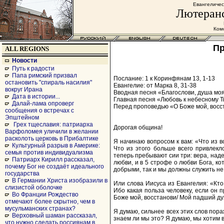
Евангеличес
Лютеранс
Комс
Пр
ALL REGIONS
Новости
Путь к радости
Папа римский призвал
Послание: 1 к Коринфянам 13, 1-13
остановить "спираль насилия"
Евангелие: от Марка 8, 31-38
вокруг Ирана
Вводная песня «Благослови, душа мо
Дата в истории...
Главная песня «Любовь к небесному 
Далай-лама опроверг
Перед проповедью «О Боже мой, восс
сообщения о встречах с
Эпштейном
Грех тщеславия: патриарха
Дорогая община!
Варфоломея уличили в желании
расколоть церковь в Прибалтике
Я начинаю вопросом к вам: «Что из в
Культурный разрыв в Америке:
Что из этого больше всего привлек
семья против индивидуализма
теперь пребывают сии три: вера, наде
Патриарх Кирилл рассказал,
любви, и в 5 строфе о любви Бога, ко
почему Бог не создаёт идеального
добрыми, так и мы должны служить не т
государства
В Германии Христа изобразили в
Или слова Иисуса из Евангелия: «Кто 
слизистой оболочке
Ибо какая польза человеку, если он 
Во Франции Рождество
Боже мой, восстанови/ Мой падший ду
отмечают более скрытно, чем в
мусульманских странах?
Я думаю, сильнее всех этих слов пора
Верховный шаман рассказал,
знаем ли мы это? Я думаю, мы хотим в
что нужно сделать россиянам в