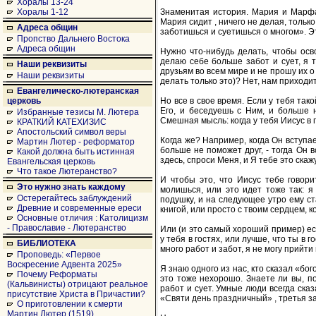
Хоралы 13-24
Знаменитая история. Мария и Марфа
Хоралы 1-12
Мария сидит , ничего не делая, тольк
Адреса общин
заботишься и суетишься о многом». Это
Пропство Дальнего Востока
Адреса общин
Нужно что-нибудь делать, чтобы осво
делаю себе больше забот и сует, я 
Наши реквизиты
друзьям во всем мире и не прошу их о
Наши реквизиты
делать только это)? Нет, нам приходит
Евангелическо-лютеранская
Но все в свое время. Если у тебя так
церковь
Его, и беседуешь с Ним, и больше 
Избранные тезисы М. Лютера
Смешная мысль: когда у тебя Иисус в 
КРАТКИЙ КАТЕХИЗИС
Апостольский символ веры
Когда же? Например, когда Он вступае
Мартин Лютер - реформатор
больше не поможет друг, - тогда Он 
Какой должна быть истинная
здесь, спроси Меня, и Я тебе это скаж
Евангельская церковь
Что такое Лютеранство?
И чтобы это, что Иисус тебе говори
Это нужно знать каждому
молишься, или это идет тоже так: я
Остерегайтесь заблуждений
подушку, и на следующее утро ему с
Древние и современные ереси
книгой, или просто с твоим сердцем, 
Основные отличия : Католицизм
- Православие - Лютеранство
Или (и это самый хороший пример) ес
у тебя в гостях, или лучше, что ты в г
БИБЛИОТЕКА
много работ и забот, я не могу прийти
Проповедь: «Первое
Воскресение Адвента 2025»
Я знаю одного из нас, кто сказал «бо
Почему Реформаты
это тоже нехорошо. Знаете ли вы, по
(Кальвинисты) отрицают реальное
работ и сует. Умные люди всегда ска
присутствие Христа в Причастии?
«Святи день праздничный» , третья за
О приготовлении к смерти
Мартин Лютер (1519)