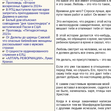
Но какое это все имеет отношение к лю
Проповедь: «Второе
я это знаю. Любовь – это что-то такое
воскресенье Адвента 2024»
В РПЦ выступили против идеи
Времени для чего? Спроси лучше, врем
запретить преподавание теории
пути твоих работ и забот. Он может те
Дарвина в школах
Белый дом объяснил
Это интересно, что рядом с этой исто
совпадение "дня трансгендера" и
о милосердном самаритянине, которая
католической Пасхи в США
мешает тебе и отвлекает тебя от твое
Проповедь: «Пятидесятница
2023»
В этой истории делается что-нибудь,
От Далилы до царицы Савской:
нибудь, но обращено к кухне, кастрюле
что опасные библейские женщины
ребенок пришел в кухню и сказал, что 
рассказывают нам о мужских
страхах
Любовь смотрит на человека, не на в
О сущности ординированного
я должен делать все очень уютно».
служения в ЕЛЦ:
«АЛТАРЬ РЕФОРМАЦИИ», Лукас
Не делать, но присутствовать – это ва
Кранах.
Если это уже так важно в отношении 
перед Ним, но слушать Его, просто п
скажу тебе еще что-то: это дает тебе
делает добрым, по-настоящему добры
К самим счастливым временам моей 
рано вставал в воскресение, садился 
не было, начиналась заря, птицы нач
Христом .
Когда я в конце заканчивал написан
оставался тем же Манфредом Брокман
с другими людьми исчезали, гнев улет