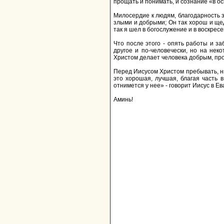
прощать и понимать, и сознание «в о
Милосердие к людям, благодарность з
злыми и добрыми; Он так хорош и щед
так я шел в богослужение и в воскресе
Что после этого - опять работы и за
другое и по-человечески, но на не
Христом делает человека добрым, про
Перед Иисусом Христом пребывать, ниче
это хорошая, лучшая, благая часть 
отнимется у нее» - говорит Иисус в Е
Аминь!