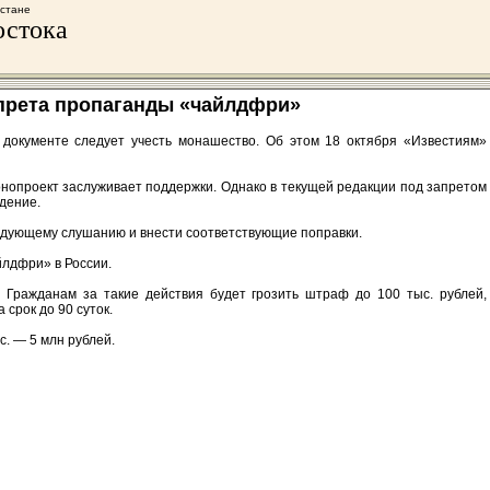
хстане
остока
апрета пропаганды «чайлдфри»
 документе следует учесть монашество. Об этом 18 октября «Известиям»
онопроект заслуживает поддержки. Однако в текущей редакции под запретом
дение.
ледующему слушанию и внести соответствующие поправки.
йлдфри» в России.
 Гражданам за такие действия будет грозить штраф до 100 тыс. рублей,
срок до 90 суток.
. — 5 млн рублей.