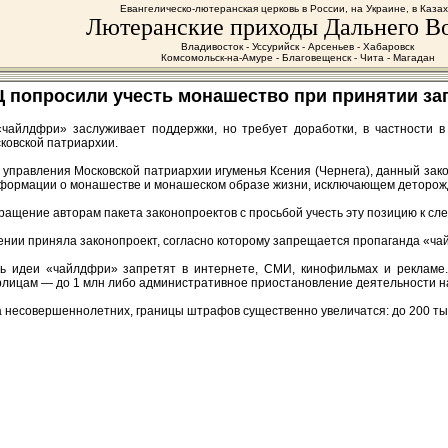
Евангелическо-лютеранская церковь в России, на Украине, в Каза
Лютеранские приходы Дальнего В
Владивосток - Уссурийск - Арсеньев - Хабаровск
Комсомольск-на-Амуре - Благовещенск - Чита - Магадан
 попросили учесть монашество при принятии з
«чайлдфри» заслуживает поддержки, но требует доработки, в частности в
ковской патриархии.
 управления Московской патриархии игуменья Ксения (Чернега), данный зак
нформации о монашестве и монашеском образе жизни, исключающем деторож
ащение авторам пакета законопроектов с просьбой учесть эту позицию к с
тении приняла законопроект, согласно которому запрещается пропаганда «ча
ть идеи «чайлдфри» запретят в интернете, СМИ, кинофильмах и рекламе.
лицам — до 1 млн либо административное приостановление деятельности на 
 несовершеннолетних, границы штрафов существенно увеличатся: до 200 тыс