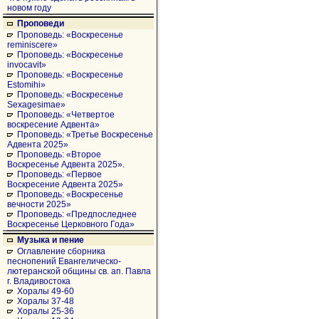
новом году
Проповеди
Проповедь: «Воскресенье
reminiscere»
Проповедь: «Воскресенье
invocavit»
Проповедь: «Воскресенье
Estomihi»
Проповедь: «Воскресенье
Sexagesimae»
Проповедь: «Четвертое
воскресение Адвента»
Проповедь: «Третье Воскресенье
Адвента 2025»
Проповедь: «Второе
Воскресенье Адвента 2025».
Проповедь: «Первое
Воскресение Адвента 2025»
Проповедь: «Воскресенье
вечности 2025»
Проповедь: «Предпоследнее
Воскресенье Церковного Года»
Музыка и пение
Оглавление сборника
песнопений Евангелическо-
лютеранской общины св. ап. Павла
г. Владивостока
Хоралы 49-60
Хоралы 37-48
Хоралы 25-36