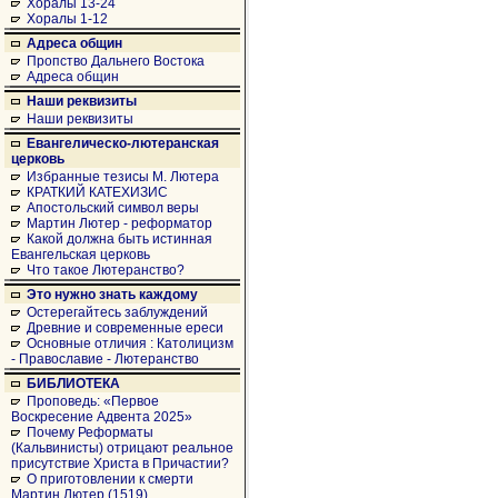
Хоралы 13-24
Хоралы 1-12
Адреса общин
Пропство Дальнего Востока
Адреса общин
Наши реквизиты
Наши реквизиты
Евангелическо-лютеранская
церковь
Избранные тезисы М. Лютера
КРАТКИЙ КАТЕХИЗИС
Апостольский символ веры
Мартин Лютер - реформатор
Какой должна быть истинная
Евангельская церковь
Что такое Лютеранство?
Это нужно знать каждому
Остерегайтесь заблуждений
Древние и современные ереси
Основные отличия : Католицизм
- Православие - Лютеранство
БИБЛИОТЕКА
Проповедь: «Первое
Воскресение Адвента 2025»
Почему Реформаты
(Кальвинисты) отрицают реальное
присутствие Христа в Причастии?
О приготовлении к смерти
Мартин Лютер (1519)