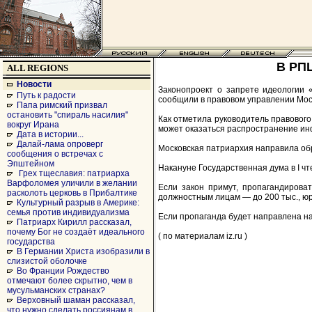
В РПЦ
ALL REGIONS
Новости
Законопроект о запрете идеологии 
Путь к радости
сообщили в правовом управлении Мос
Папа римский призвал
остановить "спираль насилия"
Как отметила руководитель правового
вокруг Ирана
может оказаться распространение и
Дата в истории...
Далай-лама опроверг
Московская патриархия направила обр
сообщения о встречах с
Эпштейном
Накануне Государственная дума в I ч
Грех тщеславия: патриарха
Варфоломея уличили в желании
Если закон примут, пропагандирова
расколоть церковь в Прибалтике
должностным лицам — до 200 тыс., юр
Культурный разрыв в Америке:
семья против индивидуализма
Если пропаганда будет направлена на
Патриарх Кирилл рассказал,
почему Бог не создаёт идеального
( по материалам iz.ru )
государства
В Германии Христа изобразили в
слизистой оболочке
Во Франции Рождество
отмечают более скрытно, чем в
мусульманских странах?
Верховный шаман рассказал,
что нужно сделать россиянам в