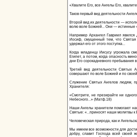
«Хвалите Его, все Ангелы Его, хвалите 
Таков первый вид деятельности Ангел
Второй вид их деятельности — испол
волю воле Божией... Они — истинные 
Например Архангел Гавриил явился 
Иосиф, смущенный тем, что Святая 
удержал его от этого поступка...
Когда младенцу Иисусу угрожала см
Египет, а потом, когда опасность мин
дни Его сорокадневного пребывания в
Третий вид деятельности Святых А
совершают по воле Божией и по своей 
Служение Святых Ангелов людям, пр
Хранителя:
«Смотрите, не презирайте ни одного
Небесного...» (Матф.18)
Наши Ангелы хранители помогают нам 
Святые: «...приносят наши молитвы к
Человеческая природа, как и Ангельска
Мы имеем все возможности для достиж
добру, славит Господа всей своей 