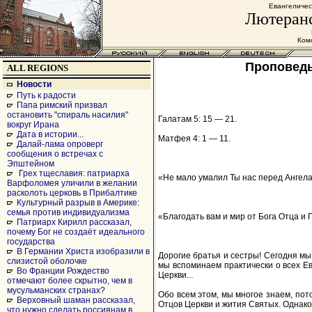
Евангеличес
Лютеранс
Комс
Проповедь
ALL REGIONS
Новости
Путь к радости
Папа римский призвал
остановить "спираль насилия"
Галатам 5: 15 — 21.
вокруг Ирана
Дата в истории...
Матфея 4: 1 — 11.
Далай-лама опроверг
сообщения о встречах с
Эпштейном
Грех тщеславия: патриарха
«Не мало умалил Ты нас перед Ангелам
Варфоломея уличили в желании
расколоть церковь в Прибалтике
Культурный разрыв в Америке:
семья против индивидуализма
«Благодать вам и мир от Бога Отца и 
Патриарх Кирилл рассказал,
почему Бог не создаёт идеального
государства
В Германии Христа изобразили в
Дорогие братья и сестры! Сегодня мы
слизистой оболочке
мы вспоминаем практически о всех Е
Во Франции Рождество
Церкви...
отмечают более скрытно, чем в
мусульманских странах?
Обо всем этом, мы многое знаем, пот
Верховный шаман рассказал,
Отцов Церкви и жития Святых. Однако,
что нужно сделать россиянам в