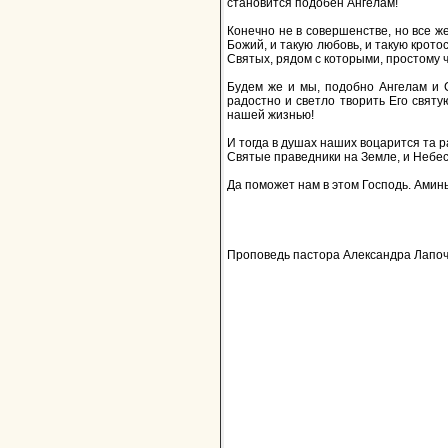
становится подобен Ангелам!
Конечно не в совершенстве, но все же
Божий, и такую любовь, и такую крото
Святых, рядом с которыми, простому ч
Будем же и мы, подобно Ангелам и С
радостно и светло творить Его свят
нашей жизнью!
И тогда в душах наших воцарится та 
Святые праведники на Земле, и Небеса
Да поможет нам в этом Господь. Аминь
Проповедь пастора Александра Лапоче