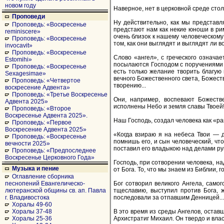
новом году
Наверное, нет в церковной среде стол
Проповеди
Ну действительно, как мы представл
Проповедь: «Воскресенье
предстают нам как некие юноши в рим
reminiscere»
очень близок к нашему человеческому
Проповедь: «Воскресенье
том, как они выглядят и выглядят ли в
invocavit»
Проповедь: «Воскресенье
Слово «ангел», с греческого означае
Estomihi»
посылаются Господом с поручениями и
Проповедь: «Воскресенье
есть только желание творить благую
Sexagesimae»
вечного Божественного света, Божест
Проповедь: «Четвертое
творению...
воскресение Адвента»
Проповедь: «Третье Воскресенье
Они, например, воспевают Божеств
Адвента 2025»
исполнены Небо и земля славы Твоей!
Проповедь: «Второе
Воскресенье Адвента 2025».
Наш Господь, создал человека как «ра
Проповедь: «Первое
Воскресение Адвента 2025»
«Когда взираю я на небеса Твои — де
Проповедь: «Воскресенье
помнишь его, и сын человеческий, чт
вечности 2025»
поставил его владыкою над делами рук 
Проповедь: «Предпоследнее
Воскресенье Церковного Года»
Господь, при сотворении человека, на
Музыка и пение
от Бога. То, что мы знаем из Библии, 
Оглавление сборника
Бог сотворил великого Ангела, самог
песнопений Евангелическо-
тщеславию, выступил против Бога, ж
лютеранской общины св. ап. Павла
последовали за отпавшим Денницей...
г. Владивостока
Хоралы 49-60
В это время из среды Ангелов, остав
Хоралы 37-48
Архистратиг Михаил. Он твердо и влас
Хоралы 25-36