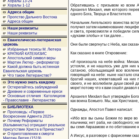
Хоралы 13-24
Обратившись с призывом ко всем А
Хоралы 1-12
Архангел Михаил, имя которого перево
Адреса общин
одного Бога, Творца и Властителя.
Пропство Дальнего Востока
Адреса общин
Начальник Ангельского воинства всту
получил затем наименование люцифер,
Наши реквизиты
и света, превозмогли и победили сил
Наши реквизиты
«духами злобы» и так далее...
Евангелическо-лютеранская
Они были свергнуты с Неба, как сказан
церковь
Избранные тезисы М. Лютера
Как сказано в книге Откровение:
КРАТКИЙ КАТЕХИЗИС
Апостольский символ веры
«И произошла на небе война: Михаил 
Мартин Лютер - реформатор
устояли, и не нашлось уже для них 
Какой должна быть истинная
сатаною, обольщающий всю вселенну
Евангельская церковь
говорящий на небе: ныне настало спа
Что такое Лютеранство?
братий наших, клеветавший на них 
Это нужно знать каждому
своего, и не возлюбили души своей д
Остерегайтесь заблуждений
море! потому что к вам сошёл диавол в
Древние и современные ереси
Основные отличия : Католицизм
Архангел Миха́ил был утверждён Бого
- Православие - Лютеранство
как воина Божьего. Мы, как Христиане
БИБЛИОТЕКА
Однажды, Апостол Павел написал:
Проповедь: «Первое
Воскресение Адвента 2025»
«Ибо все вы сыны Божии по вере во Х
Почему Реформаты
язычника; нет раба, ни свободного; н
(Кальвинисты) отрицают реальное
вы семя Авраамово и по обетованию на
присутствие Христа в Причастии?
О приготовлении к смерти
А Иисус, в разговоре с фарисеями ска
Мартин Лютер (1519)