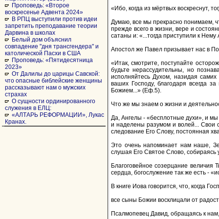
Проповедь: «Второе
«Ибо, когда из мёртвых воскреснут, тог
воскресенье Адвента 2024»
В РПЦ выступили против идеи
Думаю, все мы прекрасно понимаем, ч
запретить преподавание теории
прежде всего в жизни, вере и состоян
Дарвина в школах
сатаны и: «...тогда приступили к Нему 
Белый дом объяснил
совпадение "дня трансгендера" и
Апостол же Павел призывает нас в По
католической Пасхи в США
Проповедь: «Пятидесятница
«Итак, смотрите, поступайте осторож
2023»
будьте нерассудительны, но познава
От Далилы до царицы Савской:
исполняйтесь Духом, назидая самих
что опасные библейские женщины
ваших Господу, благодаря всегда за
рассказывают нам о мужских
Божием...» (Еф.5).
страхах
О сущности ординированного
Что же мы знаем о жизни и деятельно
служения в ЕЛЦ:
«АЛТАРЬ РЕФОРМАЦИИ», Лукас
Да, Ангелы - «бесплотные духи», и м
Кранах.
и наделены разумом и волей... Свои
следование Его Слову, постоянная хвал
Это очень напоминает нам наше, Зе
слушая Его Святое Слово, собираясь у
Благоговейное созерцание величия Т
сердца, богослужение так же есть - «и
В книге Иова говорится, что, когда Го
все сыны Божии восклицали от радости.
Псалмопевец Давид, обращаясь к нам,