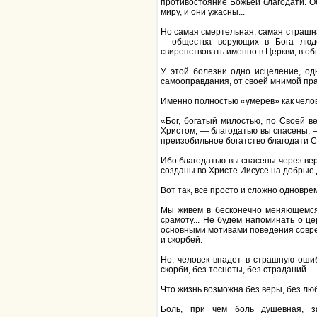
противостояние Божьей благодати. Об
миру, и они ужасны...
Но самая смертельная, самая страшн
– общества верующих в Бога люде
свирепствовать именно в Церкви, в о
У этой болезни одно исцеление, од
самооправдания, от своей мнимой пра
Именно полностью «умерев» как челов
«Бог, богатый милостью, по Своей в
Христом, — благодатью вы спасены, —
преизобильное богатство благодати Св
Ибо благодатью вы спасены через веру
созданы во Христе Иисусе на добрые д
Вот так, все просто и сложно одноврем
Мы живем в бесконечно меняющемся 
срамоту... Не будем напоминать о ц
основными мотивами поведения совр
и скорбей.
Но, человек впадет в страшную ошиб
скорби, без тесноты, без страданий...
Что жизнь возможна без веры, без люб
Боль, при чем боль душевная, за