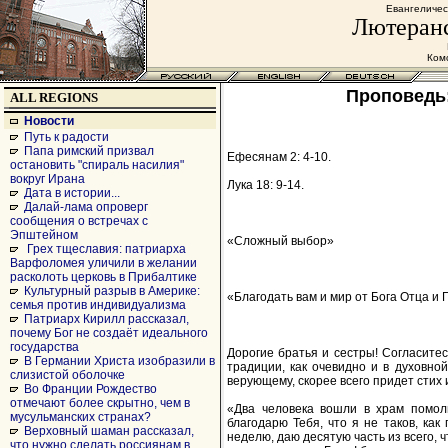
Евангеличес
Лютеранс
Комс
Проповедь
ALL REGIONS
Новости
Путь к радости
Папа римский призвал
Ефесянам 2: 4-10.
остановить "спираль насилия"
вокруг Ирана
Лука 18: 9-14.
Дата в истории...
Далай-лама опроверг
сообщения о встречах с
Эпштейном
«Сложный выбор»
Грех тщеславия: патриарха
Варфоломея уличили в желании
расколоть церковь в Прибалтике
Культурный разрыв в Америке:
«Благодать вам и мир от Бога Отца и
семья против индивидуализма
Патриарх Кирилл рассказал,
почему Бог не создаёт идеального
государства
Дорогие братья и сестры! Согласите
В Германии Христа изобразили в
традиции, как очевидно и в духовно
слизистой оболочке
верующему, скорее всего придет стих 
Во Франции Рождество
отмечают более скрытно, чем в
«Два человека вошли в храм помоли
мусульманских странах?
благодарю Тебя, что я не таков, как
Верховный шаман рассказал,
неделю, даю десятую часть из всего, ч
что нужно сделать россиянам в