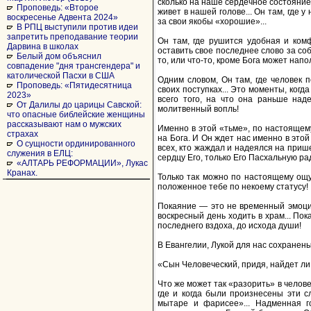
сколько на наше сердечное состояние!
Проповедь: «Второе
живет в нашей голове... Он там, где
воскресенье Адвента 2024»
за свои якобы «хорошие»...
В РПЦ выступили против идеи
запретить преподавание теории
Он там, где рушится удобная и ком
Дарвина в школах
оставить свое последнее слово за соб
Белый дом объяснил
то, или что-то, кроме Бога может напо
совпадение "дня трансгендера" и
католической Пасхи в США
Одним словом, Он там, где человек п
Проповедь: «Пятидесятница
своих поступках... Это моменты, когд
2023»
всего того, на что она раньше над
От Далилы до царицы Савской:
молитвенный вопль!
что опасные библейские женщины
рассказывают нам о мужских
Именно в этой «тьме», по настоящему
страхах
на Бога. И Он ждет нас именно в этой 
О сущности ординированного
всех, кто жаждал и надеялся на приш
служения в ЕЛЦ:
сердцу Его, только Его Пасхальную ра
«АЛТАРЬ РЕФОРМАЦИИ», Лукас
Кранах.
Только так можно по настоящему ощу
положенное тебе по некоему статусу!
Покаяние — это не временный эмоцио
воскресный день ходить в храм... По
последнего вздоха, до исхода души!
В Евангелии, Лукой для нас сохранен
«Сын Человеческий, придя, найдет ли
Что же может так «разорить» в челове
где и когда были произнесены эти 
мытаре и фарисее»... Надменная г