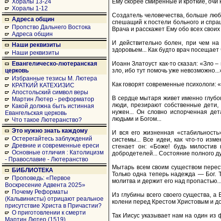
Ему скорее смиренные и кроткие, очи
Хоралы 13-24
Хоралы 1-12
Создатель человечества, больше люби
Адреса общин
спешащий к постели больного и спраш
Пропство Дальнего Востока
Врача и расскажет Ему обо всех своих
Адреса общин
И действительно болен, при чем на 
Наши реквизиты
здоровьем... Как будто врач посещает 
Наши реквизиты
Иоанн Златоуст как-то сказал: «Зло –
Евангелическо-лютеранская
зло, ибо тут помочь уже невозможно...
церковь
Избранные тезисы М. Лютера
Как говорят современные психологи: 
КРАТКИЙ КАТЕХИЗИС
Апостольский символ веры
В сердце мытаря живет именно глубок
Мартин Лютер - реформатор
люди, презирают собственные дети, н
Какой должна быть истинная
нужен... Он словно испорченная дет
Евангельская церковь
людьми и Богом...
Что такое Лютеранство?
Это нужно знать каждому
И вся его жизненная «стабильность
Остерегайтесь заблуждений
системы... Все идеи, как что-то изм
Древние и современные ереси
стенает он: «Боже! будь милостив к
Основные отличия : Католицизм
добродетелей... Состояние полного д
- Православие - Лютеранство
Мытарь всем своим существом переста
БИБЛИОТЕКА
Только одна теперь надежда — Бог. Т
Проповедь: «Первое
молитва и держит его над пропастью..
Воскресение Адвента 2025»
Почему Реформаты
Из глубины всего своего существа, а 
(Кальвинисты) отрицают реальное
колени перед Крестом Христовым и до 
присутствие Христа в Причастии?
О приготовлении к смерти
Так Иисус указывает нам на один из 
Мартин Лютер (1519)