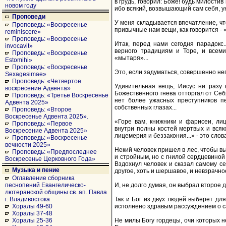
в грудь, говорил: Боже! будь милости
новом году
ибо всякий, возвышающий сам себя, у
Проповеди
У меня складывается впечатление, чт
Проповедь: «Воскресенье
привычные нам вещи, как говорится - «с
reminiscere»
Проповедь: «Воскресенье
Итак, перед нами сегодня парадокс
invocavit»
верного традициям и Торе, и всеми
Проповедь: «Воскресенье
«мытаря»...
Estomihi»
Проповедь: «Воскресенье
Это, если задуматься, совершенно не
Sexagesimae»
Проповедь: «Четвертое
Удивительная вещь, Иисус ни разу 
воскресение Адвента»
Божественного гнева отторгал от Себ
Проповедь: «Третье Воскресенье
нет более ужасных преступников пе
Адвента 2025»
собственных глазах...
Проповедь: «Второе
Воскресенье Адвента 2025».
«Горе вам, книжники и фарисеи, ли
Проповедь: «Первое
внутри полны костей мертвых и всяк
Воскресение Адвента 2025»
лицемерия и беззакония...» - это слов
Проповедь: «Воскресенье
вечности 2025»
Некий человек пришел в лес, чтобы вы
Проповедь: «Предпоследнее
и стройным, но с гнилой сердцевиной
Воскресенье Церковного Года»
Вздохнул человек и сказал самому се
Музыка и пение
другое, хоть и шершавое, и невзрачное
Оглавление сборника
И, не долго думая, он выбрал второе д
песнопений Евангелическо-
лютеранской общины св. ап. Павла
Так и Бог из двух людей выберет для
г. Владивостока
исполнено здравым рассуждением о са
Хоралы 49-60
Хоралы 37-48
Не милы Богу гордецы, очи которых н
Хоралы 25-36