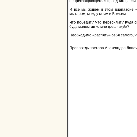
непрекращающегося праздника, если он
И все мы живем в этом диапазоне 
мытарем, между моим и Божьим...
Что победит? Что пересилит? Куда ск
будь милостив ко мне грешнику!»?!
Необходимо «распять» себя самого, ч
Проповедь пастора Александра Лапоче