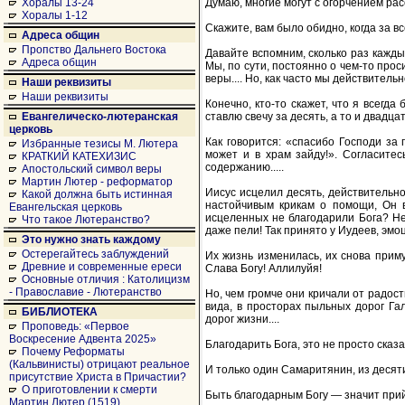
Думаю, многие могут с огорчением рас
Хоралы 13-24
Хоралы 1-12
Скажите, вам было обидно, когда за в
Адреса общин
Пропство Дальнего Востока
Давайте вспомним, сколько раз каждый
Адреса общин
Мы, по сути, постоянно о чем-то прос
веры.... Но, как часто мы действитель
Наши реквизиты
Наши реквизиты
Конечно, кто-то скажет, что я всегда
ставлю свечу за десять, а то и двадцат
Евангелическо-лютеранская
церковь
Как говорится: «спасибо Господи за
Избранные тезисы М. Лютера
может и в храм зайду!». Согласитес
КРАТКИЙ КАТЕХИЗИС
содержанию.....
Апостольский символ веры
Мартин Лютер - реформатор
Иисус исцелил десять, действительно
Какой должна быть истинная
настойчивым крикам о помощи, Он в
Евангельская церковь
исцеленных не благодарили Бога? Не
Что такое Лютеранство?
даже пели! Так принято у Иудеев, эмо
Это нужно знать каждому
Остерегайтесь заблуждений
Их жизнь изменилась, их снова примут
Древние и современные ереси
Слава Богу! Аллилуйя!
Основные отличия : Католицизм
- Православие - Лютеранство
Но, чем громче они кричали от радост
вида, в просторах пыльных дорог Гал
БИБЛИОТЕКА
дорог жизни....
Проповедь: «Первое
Воскресение Адвента 2025»
Благодарить Бога, это не просто сказ
Почему Реформаты
(Кальвинисты) отрицают реальное
И только один Самаритянин, из десяти
присутствие Христа в Причастии?
О приготовлении к смерти
Быть благодарным Богу — значит прийти
Мартин Лютер (1519)