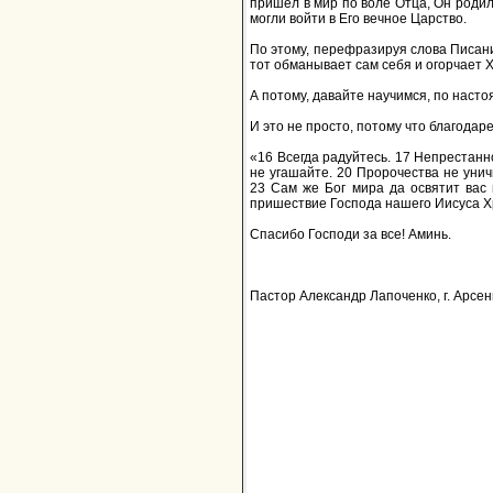
пришел в мир по воле Отца, Он родилс
могли войти в Его вечное Царство.
По этому, перефразируя слова Писания
тот обманывает сам себя и огорчает 
А потому, давайте научимся, по наст
И это не просто, потому что благодар
«16 Всегда радуйтесь. 17 Непрестанно
не угашайте. 20 Пророчества не унич
23 Сам же Бог мира да освятит вас 
пришествие Господа нашего Иисуса Хри
Спасибо Господи за все! Аминь.
Пастор Александр Лапоченко, г. Арсень