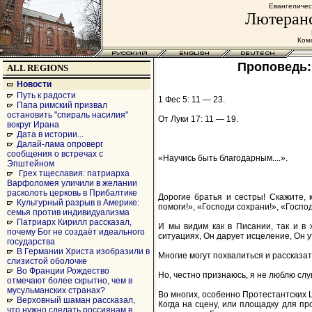
Евангеличес
Лютеранс
Комс
Проповедь:
ALL REGIONS
Новости
Путь к радости
1 Фес 5: 11 — 23.
Папа римский призвал
остановить "спираль насилия"
От Луки 17: 11 — 19.
вокруг Ирана
Дата в истории...
Далай-лама опроверг
сообщения о встречах с
«Научись быть благодарным....».
Эпштейном
Грех тщеславия: патриарха
Варфоломея уличили в желании
расколоть церковь в Прибалтике
Дорогие братья и сестры! Скажите,
Культурный разрыв в Америке:
помоги!», «Господи сохрани!», «Господ
семья против индивидуализма
Патриарх Кирилл рассказал,
И мы видим как в Писании, так и в 
почему Бог не создаёт идеального
ситуациях, Он дарует исцеление, Он у
государства
В Германии Христа изобразили в
Многие могут похвалиться и рассказать 
слизистой оболочке
Во Франции Рождество
Но, честно признаюсь, я не люблю слу
отмечают более скрытно, чем в
мусульманских странах?
Во многих, особенно Протестантских Ц
Верховный шаман рассказал,
Когда на сцену, или площадку для п
что нужно сделать россиянам в