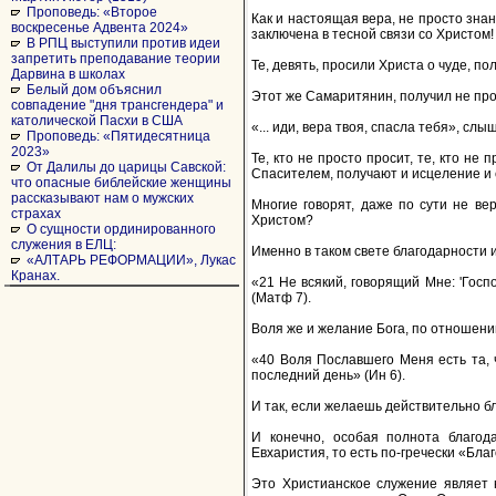
Проповедь: «Второе
Как и настоящая вера, не просто зна
воскресенье Адвента 2024»
заключена в тесной связи со Христом!
В РПЦ выступили против идеи
запретить преподавание теории
Те, девять, просили Христа о чуде, по
Дарвина в школах
Белый дом объяснил
Этот же Самаритянин, получил не про
совпадение "дня трансгендера" и
католической Пасхи в США
«... иди, вера твоя, спасла тебя», слы
Проповедь: «Пятидесятница
2023»
Те, кто не просто просит, те, кто не
От Далилы до царицы Савской:
Спасителем, получают и исцеление и 
что опасные библейские женщины
рассказывают нам о мужских
Многие говорят, даже по сути не вер
страхах
Христом?
О сущности ординированного
служения в ЕЛЦ:
Именно в таком свете благодарности 
«АЛТАРЬ РЕФОРМАЦИИ», Лукас
Кранах.
«21 Не всякий, говорящий Мне: 'Госп
(Матф 7).
Воля же и желание Бога, по отношению
«40 Воля Пославшего Меня есть та, 
последний день» (Ин 6).
И так, если желаешь действительно бл
И конечно, особая полнота благод
Евхаристия, то есть по-гречески «Бла
Это Христианское служение являет 