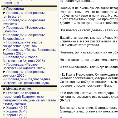
сотворил им Господь....
новом году
Почему я не очень люблю такие истор
Проповеди
сути, это твои, личные отношения ме
Проповедь: «Воскресенье
побудить их к вере и молитве.... Но, е
reminiscere»
обстоятельствах? Чудо, не происходи
Проповедь: «Воскресенье
другим.... Эта, по сути тайна твоей ве
invocavit»
Проповедь: «Воскресенье
Вот потому не стоит делать из таких 
Estomihi»
Проповедь: «Воскресенье
Давайте вспомним, как настойчиво И
Sexagesimae»
исцеленные все же рассказывали, и з
Проповедь: «Четвертое
Он очень от этого уставал....
воскресение Адвента»
Проповедь: «Третье Воскресенье
Поймите, Бог нам как говорится не обяз
Адвента 2025»
Проповедь: «Второе
Но это такое полезное для ума отсту
Воскресенье Адвента 2025».
Проповедь: «Первое
И так, мы слышали, как Иисус исцелил 
Воскресение Адвента 2025»
Проповедь: «Воскресенье
«11 Идя в Иерусалим, Он проходил м
вечности 2025»
человек прокаженных, которые остано
Проповедь: «Предпоследнее
Он сказал им: пойдите, покажитесь свя
Воскресенье Церковного Года»
громким голосом прославляя Бога,
Музыка и пение
16 и пал ниц к ногам Его, благодаря Е
Оглавление сборника
как они не возвратились воздать слав
песнопений Евангелическо-
(Лк 17).
лютеранской общины св. ап. Павла
г. Владивостока
Без всякого сомнения, благодарность
Хоралы 49-60
благодарить часто является показате
Хоралы 37-48
Хоралы 25-36