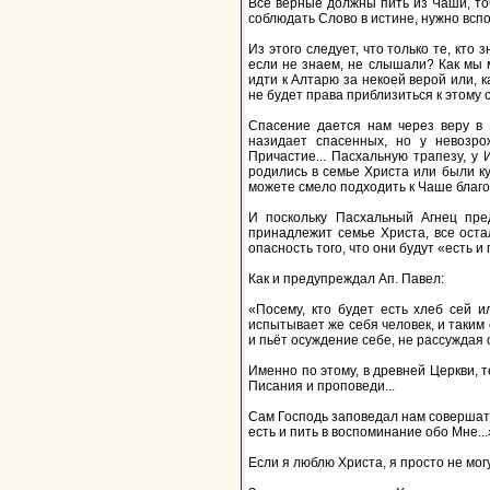
Все верные должны пить из Чаши, точ
соблюдать Слово в истине, нужно всп
Из этого следует, что только те, кто
если не знаем, не слышали? Как мы м
идти к Алтарю за некоей верой или, к
не будет права приблизиться к этому 
Спасение дается нам через веру в 
назидает спасенных, но у невозро
Причастие... Пасхальную трапезу, у
родились в семье Христа или были ку
можете смело подходить к Чаше благо
И поскольку Пасхальный Агнец пред
принадлежит семье Христа, все остал
опасность того, что они будут «есть и
Как и предупреждал Ап. Павел:
«Посему, кто будет есть хлеб сей 
испытывает же себя человек, и таким о
и пьёт осуждение себе, не рассуждая о
Именно по этому, в древней Церкви, 
Писания и проповеди...
Сам Господь заповедал нам совершать 
есть и пить в воспоминание обо Мне...
Если я люблю Христа, я просто не мог