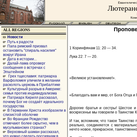
Евангеличес
Лютеранс
Комс
Пропове
ALL REGIONS
Новости
Путь к радости
Папа римский призвал
1 Коринфянам 11: 20 — 34.
остановить "спираль насилия"
вокруг Ирана
Лука 22: 7 — 20.
Дата в истории...
Далай-лама опроверг
сообщения о встречах с
Эпштейном
Грех тщеславия: патриарха
«Великое установление!».
Варфоломея уличили в желании
расколоть церковь в Прибалтике
Культурный разрыв в Америке:
семья против индивидуализма
«Благодать вам и мир, от Бога Отца и
Патриарх Кирилл рассказал,
почему Бог не создаёт идеального
государства
Дорогие братья и сестры! Шестое и
В Германии Христа изобразили в
воскресенье мы говорили о Таинстве 
слизистой оболочке
Во Франции Рождество
И так, вспомним, что такое Таинство
отмечают более скрытно, чем в
реально, соединяется с материально
мусульманских странах?
нечто новое, прекрасное, таинственно
Верховный шаман рассказал,
что нужно сделать россиянам в