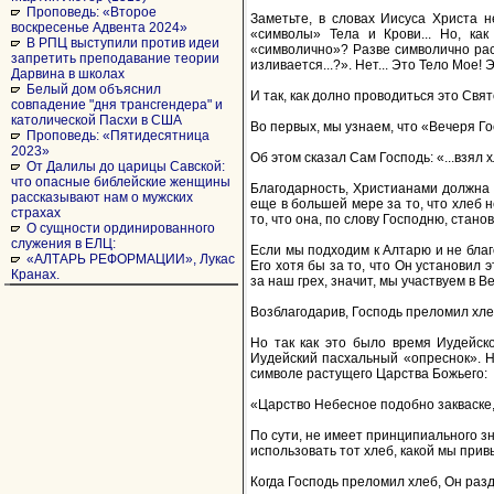
Проповедь: «Второе
Заметьте, в словах Иисуса Христа н
воскресенье Адвента 2024»
«символы» Тела и Крови... Но, как
В РПЦ выступили против идеи
«символично»? Разве символично рас
запретить преподавание теории
изливается...?». Нет... Это Тело Мое! 
Дарвина в школах
Белый дом объяснил
И так, как долно проводиться это Свя
совпадение "дня трансгендера" и
католической Пасхи в США
Во первых, мы узнаем, что «Вечеря Го
Проповедь: «Пятидесятница
2023»
Об этом сказал Сам Господь: «...взял х
От Далилы до царицы Савской:
что опасные библейские женщины
Благодарность, Христианами должна в
рассказывают нам о мужских
еще в большей мере за то, что хлеб 
страхах
то, что она, по слову Господню, станов
О сущности ординированного
служения в ЕЛЦ:
Если мы подходим к Алтарю и не благ
«АЛТАРЬ РЕФОРМАЦИИ», Лукас
Его хотя бы за то, что Он установил
Кранах.
за наш грех, значит, мы участвуем в В
Возблагодарив, Господь преломил хлеб
Но так как это было время Иудейско
Иудейский пасхальный «опреснок». Н
символе растущего Царства Божьего:
«Царство Небесное подобно закваске, 
По сути, не имеет принципиального зна
использовать тот хлеб, какой мы прив
Когда Господь преломил хлеб, Он разда