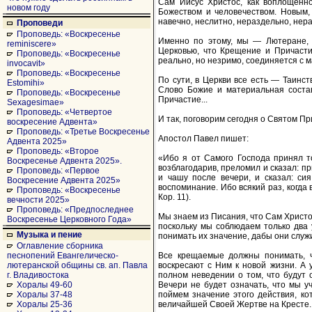
Сам Иисус Христос, как воплощенн
новом году
Божеством и человечеством. Новым,
навечно, неслитно, нераздельно, нера
Проповеди
Проповедь: «Воскресенье
Именно по этому, мы — Лютеране, 
reminiscere»
Церковью, что Крещение и Причасти
Проповедь: «Воскресенье
реально, но незримо, соединяется с м
invocavit»
Проповедь: «Воскресенье
По сути, в Церкви все есть — Таинст
Estomihi»
Слово Божие и материальная соста
Проповедь: «Воскресенье
Причастие...
Sexagesimae»
Проповедь: «Четвертое
И так, поговорим сегодня о Святом При
воскресение Адвента»
Проповедь: «Третье Воскресенье
Апостол Павел пишет:
Адвента 2025»
Проповедь: «Второе
«Ибо я от Самого Господа принял то
Воскресенье Адвента 2025».
возблагодарив, преломил и сказал: пр
Проповедь: «Первое
и чашу после вечери, и сказал: си
Воскресение Адвента 2025»
воспоминание. Ибо всякий раз, когда 
Проповедь: «Воскресенье
Кор. 11).
вечности 2025»
Проповедь: «Предпоследнее
Мы знаем из Писания, что Сам Христо
Воскресенье Церковного Года»
поскольку мы соблюдаем только два 
Музыка и пение
понимать их значение, дабы они служил
Оглавление сборника
Все крещаемые должны понимать, ч
песнопений Евангелическо-
воскресают с Ним к новой жизни. А 
лютеранской общины св. ап. Павла
полном неведении о том, что будут 
г. Владивостока
Вечери не будет означать, что мы у
Хоралы 49-60
поймем значение этого действия, к
Хоралы 37-48
величайшей Своей Жертве на Кресте..
Хоралы 25-36