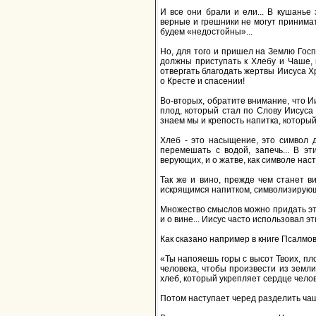
И все они брали и ели... В кушанье 
верные и грешники не могут принимат
будем «недостойны»...
Но, для того и пришел на Землю Госп
должны приступать к Хлебу и Чаше, 
отвергать благодать жертвы Иисуса Хр
о Кресте и спасении!
Во-вторых, обратите внимание, что Ии
плод, который стал по Слову Иисуса 
знаем мы и крепость напитка, который
Хлеб - это насыщение, это символ д
перемешать с водой, запечь... В э
верующих, и о жатве, как символе нас
Так же и вино, прежде чем станет 
искрящимся напитком, символизирующи
Множество смыслов можно придать эти
и о вине... Иисус часто использовал эт
Как сказано например в книге Псалмов
«Ты напояешь горы с высот Твоих, пл
человека, чтобы произвести из земли 
хлеб, который укрепляет сердце человек
Потом наступает черед разделить чашу