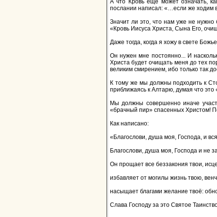
А что Кровь еще может означать, ка
послании написал: «…если же ходим во
Значит ли это, что нам уже не нужно
«Кровь Иисуса Христа, Сына Его, очищ
Даже тогда, когда я хожу в свете Бож
Он нужен мне постоянно... И насколь
Христа будет очищать меня до тех по
великим смирением, ибо только так до
К тому же мы должны подходить к Сто
приближаясь к Алтарю, думая что это 
Мы должны совершенно иначе участв
«брачный пир» спасенных Христом! П
Как написано:
«Благослови, душа моя, Господа, и вс
Благослови, душа моя, Господа и не з
Он прощает все беззакония твои, исце
избавляет от могилы жизнь твою, вен
насыщает благами желание твоё: обнов
Слава Господу за это Святое Таинство