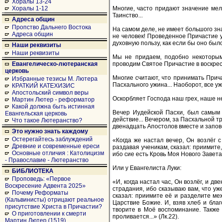
Хоралы 13-24
Многие, часто придают значение мело
Хоралы 1-12
Таинство...
Адреса общин
Пропство Дальнего Востока
На самом деле, не имеет большого зна
Адреса общин
не человек! Проведенное Причастие 
духовную пользу, как если бы оно было
Наши реквизиты
Наши реквизиты
Мы не придаем, подобно некоторым,
проводим Святое Причастие в воскресно
Евангелическо-лютеранская
церковь
Многие считают, что принимать Прич
Избранные тезисы М. Лютера
Пасхального ужина... Наоборот, все уж
КРАТКИЙ КАТЕХИЗИС
Апостольский символ веры
Оскорбляет Господа наш грех, наше не
Мартин Лютер - реформатор
Какой должна быть истинная
Вечер Иудейской Пасхи, был самым 
Евангельская церковь
действие... Вечером, за Пасхальной т
Что такое Лютеранство?
двенадцать Апостолов вместе и запов
Это нужно знать каждому
Остерегайтесь заблуждений
«Когда же настал вечер, Он возлёг с
Древние и современные ереси
раздавая ученикам, сказал: приимите, 
Основные отличия : Католицизм
ибо сие есть Кровь Моя Нового Завета,
- Православие - Лютеранство
Или у Евангелиста Луки:
БИБЛИОТЕКА
Проповедь: «Первое
«И, когда настал час, Он возлёг, и д
Воскресение Адвента 2025»
страдания, ибо сказываю вам, что уж
Почему Реформаты
сказал: приимите её и разделите меж
(Кальвинисты) отрицают реальное
Царствие Божие. И, взяв хлеб и благ
присутствие Христа в Причастии?
творите в Моё воспоминание. Также 
О приготовлении к смерти
проливается...» (Лк.22).
Мартин Лютер (1519)