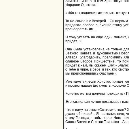
Заметьте и то, что сам Христос устан
Иордане Он сказал:
«Ибо так надлежит исполнить всякую п
То же самое и с Вечерей... Он первым
придавал особое значение этому уст
пренебрегать им...
Я хочу указать на еще один момент,
придет...».
Она была установлена не только дл
Ветхого Завета и духовностью Новог
Алтаря, благодарить, преломлять Хле
славное Второе Пришествие, то пой
придет к нам, мы скажем Ему: «Благо
о Тебе в мире, в себе, в тех, кто смо
мы преисполнились счастьем».
Мне кажется, если Христос придет ка
и провозглашая Его смерть, «доколе О
Конечно же, мы должны подходить к П
Это как нельзя лучше показывает нам
Что я вижу на этом «Святом» столе? Х
духовной пищей... Я настолько нищ, ч
столу Господа, чтобы через Него по
Слово Божие и Святое Таинство... А ч