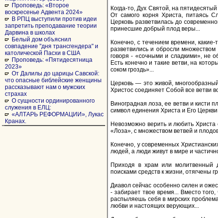
Проповедь: «Второе
Когда-то, Дух Святой, на пятидесяты
воскресенье Адвента 2024»
От самого корня Христа, питаясь Сл
В РПЦ выступили против идеи
Церковь разветвилась до современног
запретить преподавание теории
принесшие добрый плод веры...
Дарвина в школах
Белый дом объяснил
Конечно, с течением времени, какие-т
совпадение "дня трансгендера" и
разветвились и обросли множеством д
католической Пасхи в США
говоря - «сочными и сладкими», не о
Проповедь: «Пятидесятница
Есть конечно и такие ветви, на кото
2023»
соком гроздь»...
От Далилы до царицы Савской:
что опасные библейские женщины
Церковь — это живой, многообразный 
рассказывают нам о мужских
Христос соединяет Собой все ветви вое
страхах
О сущности ординированного
Виноградная лоза, ее ветви и кисти 
служения в ЕЛЦ:
символ единения Христа и Его Церкви.
«АЛТАРЬ РЕФОРМАЦИИ», Лукас
Кранах.
Невозможно верить и любить Христа о
«Лоза», с множеством ветвей и плодов
Конечно, у современных Христианских 
людей, а люди живут в мире и частичн
Приходя в храм или молитвенный д
поисками средств к жизни, отягчены гр
Диавол сейчас особенно силен и ожес
- забирает твое время... Вместо того
распыляешь себя в мирских проблемах
любви и настоящих верующих...