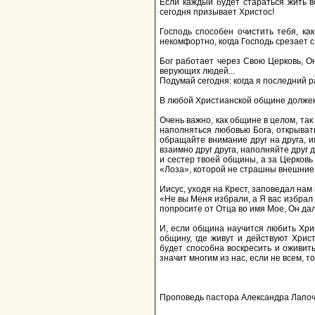
Если каждый будет стараться жить во
сегодня призывает Христос!
Господь способен очистить тебя, как
некомфортно, когда Господь срезает с 
Бог работает через Свою Церковь, Он
верующих людей...
Подумай сегодня: когда я последний 
В любой Христианской общине должен 
Очень важно, как общине в целом, та
наполняться любовью Бога, открывать 
обращайте внимание друг на друга, им
взаимно друг друга, наполняйте друг 
и сестер твоей общины, а за Церковь
«Лоза», которой не страшны внешние
Иисус, уходя на Крест, заповедал нам
«Не вы Меня избрали, а Я вас избрал 
попросите от Отца во имя Мое, Он дал 
И, если община научится любить Христ
общину, где живут и действуют Хрис
будет способна воскресить и оживить
значит многим из нас, если не всем, т
Проповедь пастора Александра Лапочен