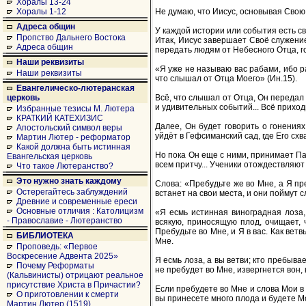
Хоралы 13-24
Не думаю, что Иисус, основывая Свою
Хоралы 1-12
Адреса общин
У каждой истории или события есть св
Пропство Дальнего Востока
Итак, Иисус завершает Своё служение 
Адреса общин
передать людям от Небесного Отца, г
Наши реквизиты
«Я уже не называю вас рабами, ибо ра
Наши реквизиты
что слышал от Отца Моего» (Ин.15).
Евангелическо-лютеранская
Всё, что слышал от Отца, Он передал 
церковь
и удивительных событий... Всё приходи
Избранные тезисы М. Лютера
КРАТКИЙ КАТЕХИЗИС
Далее, Он будет говорить о гонениях
Апостольский символ веры
уйдёт в Гефсиманский сад, где Его схв
Мартин Лютер - реформатор
Какой должна быть истинная
Но пока Он еще с ними, принимает Пас
Евангельская церковь
всем притчу... Ученики отождествляют 
Что такое Лютеранство?
Это нужно знать каждому
Слова: «Пребудьте же во Мне, а Я пре
Остерегайтесь заблуждений
встанет на свои места, и они поймут с
Древние и современные ереси
Основные отличия : Католицизм
«Я есмь истинная виноградная лоза,
- Православие - Лютеранство
всякую, приносящую плод, очищает,
Пребудьте во Мне, и Я в вас. Как ветв
БИБЛИОТЕКА
Мне.
Проповедь: «Первое
Воскресение Адвента 2025»
Я есмь лоза, а вы ветви; кто пребыва
Почему Реформаты
не пребудет во Мне, извергнется вон, к
(Кальвинисты) отрицают реальное
присутствие Христа в Причастии?
Если пребудете во Мне и слова Мои в 
О приготовлении к смерти
вы принесете много плода и будете Мо
Мартин Лютер (1519)