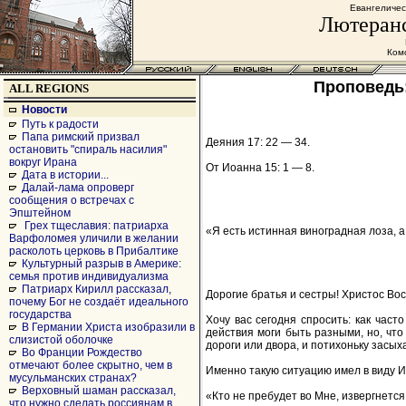
Евангеличес
Лютеранс
Комс
Проповедь:
ALL REGIONS
Новости
Путь к радости
Папа римский призвал
Деяния 17: 22 — 34.
остановить "спираль насилия"
вокруг Ирана
От Иоанна 15: 1 — 8.
Дата в истории...
Далай-лама опроверг
сообщения о встречах с
Эпштейном
Грех тщеславия: патриарха
«Я есть истинная виноградная лоза, а в
Варфоломея уличили в желании
расколоть церковь в Прибалтике
Культурный разрыв в Америке:
семья против индивидуализма
Патриарх Кирилл рассказал,
Дорогие братья и сестры! Христос Вос
почему Бог не создаёт идеального
государства
Хочу вас сегодня спросить: как част
В Германии Христа изобразили в
действия моги быть разными, но, что
слизистой оболочке
дороги или двора, и потихоньку засыха
Во Франции Рождество
отмечают более скрытно, чем в
Именно такую ситуацию имел в виду Ии
мусульманских странах?
Верховный шаман рассказал,
«Кто не пребудет во Мне, извергнется в
что нужно сделать россиянам в