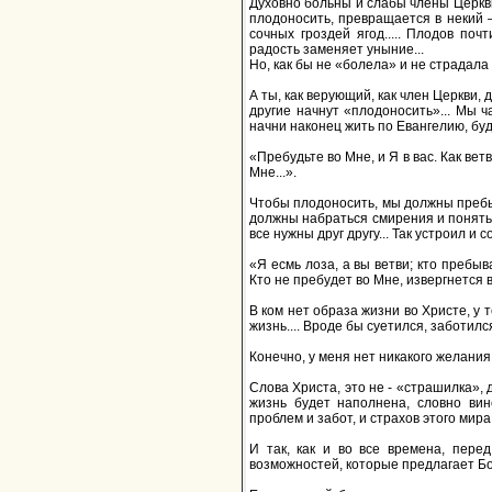
Духовно больны и слабы члены Церкви
плодоносить, превращается в некий —
сочных гроздей ягод..... Плодов по
радость заменяет уныние...
Но, как бы не «болела» и не страдала
А ты, как верующий, как член Церкви,
другие начнут «плодоносить»... Мы ча
начни наконец жить по Евангелию, будь
«Пребудьте во Мне, и Я в вас. Как вет
Мне...».
Чтобы плодоносить, мы должны пребыв
должны набраться смирения и понять, 
все нужны друг другу... Так устроил и 
«Я есмь лоза, а вы ветви; кто пребыв
Кто не пребудет во Мне, извергнется во
В ком нет образа жизни во Христе, у 
жизнь.... Вроде бы суетился, заботился
Конечно, у меня нет никакого желания п
Слова Христа, это не - «страшилка»,
жизнь будет наполнена, словно вин
проблем и забот, и страхов этого мира
И так, как и во все времена, пере
возможностей, которые предлагает Бо