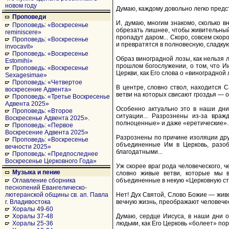
новом году
Думаю, каждому довольно легко предста
Проповеди
И, думаю, многим знакомо, сколько вн
Проповедь: «Воскресенье
обрезать лишнее, чтобы живительный 
reminiscere»
пропадут даром... Скоро, совсем ско
Проповедь: «Воскресенье
и превратятся в полновесную, сладкую
invocavit»
Проповедь: «Воскресенье
Образ виноградной лозы, как нельзя 
Estomihi»
прошлом богослужении, о том, что Ии
Проповедь: «Воскресенье
Церкви, как Его слова о «виноградной 
Sexagesimae»
Проповедь: «Четвертое
В центре, словно ствол, находится С
воскресение Адвента»
ветви на которых свисают гроздья — 
Проповедь: «Третье Воскресенье
Адвента 2025»
Особенно актуально это в наши дни.
Проповедь: «Второе
ситуации... Разрознены из-за враж
Воскресенье Адвента 2025».
полноценные» и даже «еретические»..
Проповедь: «Первое
Воскресение Адвента 2025»
Разрознены по причине изоляции друг
Проповедь: «Воскресенье
объединенные Им в Церковь, разоб
вечности 2025»
благодатными...
Проповедь: «Предпоследнее
Воскресенье Церковного Года»
Уж скорее враг рода человеческого, 
Музыка и пение
словно живые ветви, которые мы в
объединенные в некую «Церковную стр
Оглавление сборника
песнопений Евангелическо-
Нет! Дух Святой, Слово Божие — живо
лютеранской общины св. ап. Павла
вечную жизнь, преображают человечес
г. Владивостока
Хоралы 49-60
Думаю, сердце Иисуса, в наши дни о
Хоралы 37-48
людьми, как Его Церковь «болеет» по
Хоралы 25-36