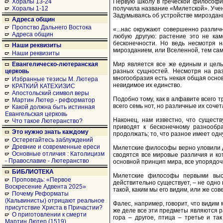
Первую школу в греческой философи
Хоралы 13-24
получила название «Милетской». Уче
Хоралы 1-12
Задумываясь об устройстве мироздан
Адреса общин
Пропство Дальнего Востока
«...нас окружают совершенно различ
Адреса общин
любую другую: растение это не кам
бесконечности. Но ведь несмотря
Наши реквизиты
мирозданием, или Вселенной, тем сам
Наши реквизиты
Мир является все же единым и цельн
Евангелическо-лютеранская
разных сущностей. Несмотря на ра
церковь
многообразия есть некая общая основ
Избранные тезисы М. Лютера
невидимое их единство.
КРАТКИЙ КАТЕХИЗИС
Апостольский символ веры
Подобно тому, как в алфавите всего 
Мартин Лютер - реформатор
всего семь нот, но различные их соч
Какой должна быть истинная
Евангельская церковь
Наконец, нам известно, что сущест
Что такое Лютеранство?
приводят к бесконечному разнооб
Это нужно знать каждому
продолжать; то, что разное имеет одну
Остерегайтесь заблуждений
Древние и современные ереси
Милетские философы верно уловили д
Основные отличия : Католицизм
сводятся все мировые различия и ко
- Православие - Лютеранство
основной принцип мира, все упорядоч
БИБЛИОТЕКА
Милетские философы первыми выск
Проповедь: «Первое
действительно существует, – не одно 
Воскресение Адвента 2025»
такой, каким мы его видим, или же со
Почему Реформаты
(Кальвинисты) отрицают реальное
Фалес, например, говорит, что видим 
присутствие Христа в Причастии?
же деле все эти предметы являются р
О приготовлении к смерти
гора – другое, птица – третье и т
Мартин Лютер (1519)