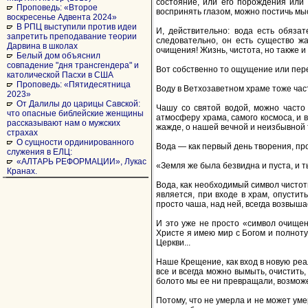
состояние, или его порождения или 
Проповедь: «Второе
воспринять глазом, можно постичь мыс
воскресенье Адвента 2024»
В РПЦ выступили против идеи
И, действительно: вода есть обяза
запретить преподавание теории
следовательно, он есть существо жа
Дарвина в школах
очищения! Жизнь, чистота, но также и
Белый дом объяснил
совпадение "дня трансгендера" и
Вот собственно то ощущение или пере
католической Пасхи в США
Проповедь: «Пятидесятница
Воду в Ветхозаветном храме тоже час
2023»
От Далилы до царицы Савской:
Чашу со святой водой, можно часто 
что опасные библейские женщины
атмосферу храма, самого космоса, и в
рассказывают нам о мужских
жажде, о нашей вечной и неизбывной 
страхах
О сущности ординированного
Вода — как первый день творения, про
служения в ЕЛЦ:
«АЛТАРЬ РЕФОРМАЦИИ», Лукас
«Земля же была безвидна и пуста, и ть
Кранах.
Вода, как необходимый символ чистот
является, при входе в храм, опустит
просто чаша, над ней, всегда возвыша
И это уже не просто «символ очищен
Христе я имею мир с Богом и полноту
Церкви...
Наше Крещение, как вход в новую реа
все и всегда можно вымыть, очистить,
болото мы ее ни превращали, возможе
Потому, что не умерла и не может уме