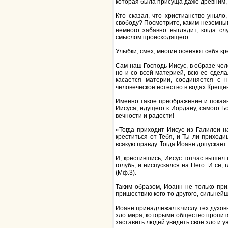
которая была присуща даже древним, 
Кто сказал, что христианство уныло
свободу? Посмотрите, каким неземным
немного забавно выглядит, когда с
смыслом происходящего...
Улыбки, смех, многие осеняют себя кр
Сам наш Господь Иисус, в образе чел
но и со всей материей, всю ее сдела
касается материи, соединяется с 
человеческое естество в водах Крещен
Именно такое преображение и покаян
Иисуса, идущего к Иордану, самого Б
вечности и радости!
«Тогда приходит Иисус из Галилеи н
креститься от Тебя, и Ты ли приходи
всякую правду. Тогда Иоанн допускает 
И, крестившись, Иисус тотчас вышел 
голубь, и ниспускался на Него. И се
(Мф.3).
Таким образом, Иоанн не только при
пришествию кого-то другого, сильнейше
Иоанн принадлежал к числу тех духов
зло мира, которыми общество пропита
заставить людей увидеть свое зло и у