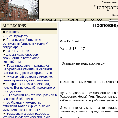
Евангеличес
Лютеранс
Комс
Проповедь
ALL REGIONS
Новости
Путь к радости
Папа римский призвал
Рим 12: 1 — 8.
остановить "спираль насилия"
вокруг Ирана
Матф 3: 13 — 17.
Дата в истории...
Далай-лама опроверг
сообщения о встречах с
Эпштейном
«Освящай не воду, а жизнь...».
Грех тщеславия: патриарха
Варфоломея уличили в желании
расколоть церковь в Прибалтике
Культурный разрыв в Америке:
семья против индивидуализма
«Благодать вам и мир, от Бога Отца и
Патриарх Кирилл рассказал,
почему Бог не создаёт идеального
государства
Ну что, дорогие, возлюбленные Бог
В Германии Христа изобразили в
Рождество, Новый Год, Православное
слизистой оболочке
забот и отвлечься от рабочей суеты жи
Во Франции Рождество
отмечают более скрытно, чем в
И, хотя еще каникулы не закончились,
мусульманских странах?
отмечать, устали от традиционных таз
Верховный шаман рассказал,
что нужно сделать россиянам в