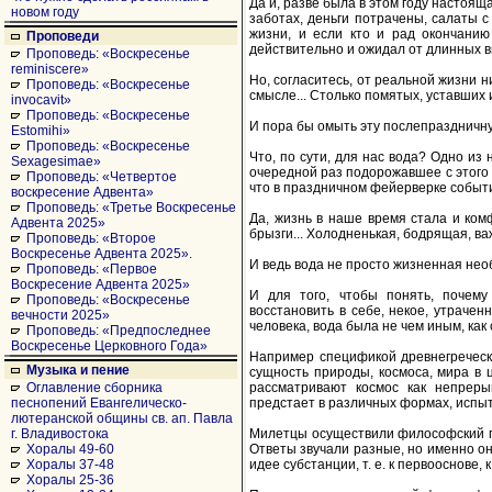
Да и, разве была в этом году настоя
новом году
заботах, деньги потрачены, салаты с
жизни, и если кто и рад окончанию
Проповеди
действительно и ожидал от длинных вы
Проповедь: «Воскресенье
reminiscere»
Но, согласитесь, от реальной жизни н
Проповедь: «Воскресенье
смысле... Столько помятых, уставших и
invocavit»
Проповедь: «Воскресенье
И пора бы омыть эту послепраздничн
Estomihi»
Проповедь: «Воскресенье
Что, по сути, для нас вода? Одно из
Sexagesimae»
очередной раз подорожавшее с этого г
Проповедь: «Четвертое
что в праздничном фейерверке событий
воскресение Адвента»
Проповедь: «Третье Воскресенье
Да, жизнь в наше время стала и ком
Адвента 2025»
брызги... Холодненькая, бодрящая, ва
Проповедь: «Второе
Воскресенье Адвента 2025».
И ведь вода не просто жизненная нео
Проповедь: «Первое
Воскресение Адвента 2025»
И для того, чтобы понять, почем
Проповедь: «Воскресенье
восстановить в себе, некое, утраче
вечности 2025»
человека, вода была не чем иным, как
Проповедь: «Предпоследнее
Воскресенье Церковного Года»
Например спецификой древнегреческ
Музыка и пение
сущность природы, космоса, мира в 
рассматривают космос как непрер
Оглавление сборника
предстает в различных формах, исп
песнопений Евангелическо-
лютеранской общины св. ап. Павла
Милетцы осуществили философский пр
г. Владивостока
Ответы звучали разные, но именно о
Хоралы 49-60
идее субстанции, т. е. к первооснове,
Хоралы 37-48
Хоралы 25-36