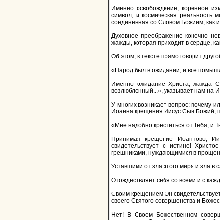
Именно освобождение, коренное изм
символ, и космическая реальность ми
соединенная со Словом Божиим, как и
Духовное преображение конечно нев
жажды, которая приходит в сердце, как
Об этом, в тексте прямо говорит другой
«Народ был в ожидании, и все помышля
Именно ожидание Христа, жажда Спа
возлюбленный...», указывает нам на И
У многих возникает вопрос: почему 
Иоанна крещения Иисус Сын Божий, п
«Мне надобно креститься от Тебя, и Т
Принимая крещение Иоанново, Иис
свидетельствует о истине! Христо
грешниками, нуждающимися в прощени
Уставшими от зла этого мира и зла в с
Отождествляет себя со всеми и с каж
Своим крещением Он свидетельствует, 
своего Святого совершенства и Божест
Нет! В Своем Божественном соверш