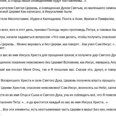
ния, а старцы ваши сновидениями будут наставляемы...».
асителем Святая Церковь, и освященная Духом Святым, из маленького семени
ской Церкви! Как написано, в Иерусалиме были:
тели Месопотамии, Иудеи и Каппадокии, Понта и Асии, Фригии и Памфилии, 
и всех, кого в этот день, призвал Господь через проповедь Петра, а таковых 
тра, начали задаваться вопросом: «Что нам делать, чтобы получить спасение
ерковь... Можно веровать и без Церкви, как говорят... Как учил Сам Иисус: «...
ает:
 из вас во имя Иисуса Христа для прощения грехов; и получите дар Святого Ду
оценное покаяние невозможно без Церкви! Вспомним, как Иисус, явившись Ап
ам! как послал Меня Отец, так и Я посылаю вас. Сказав это, дунул, и говор
 Воскресшего Христа и силе Святого Духа, Церковь получила власть прощать
х Церкви Христом, спасение невозможно! Сам Иисус, возносясь на Небо, запо
стя их во имя Отца и Сына и Святого Духа, уча их соблюдать всё, что Я повелел
сения Петр: «... и да крестится каждый из вас во имя Иисуса Христа...».
... Все эти элементы, есть неотъемлемая часть Церкви и веры! Без них, невоз
.