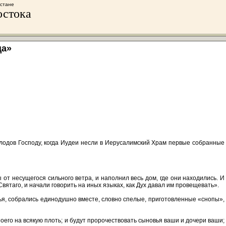
хстане
остока
ца»
лодов Господу, когда Иудеи несли в Иерусалимский Храм первые собранные
от несущегося сильного ветра, и наполнил весь дом, где они находились. И
вятаго, и начали говорить на иных языках, как Дух давал им провещевать».
тья, собрались единодушно вместе, словно спелые, приготовленные «снопы»,
 Моего на всякую плоть; и будут пророчествовать сыновья ваши и дочери ваши;