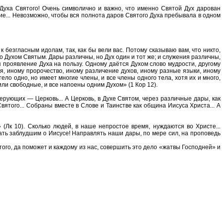
 Духа Святого! Очень символично и важно, что именно Святой Дух дарован
ение... Невозможно, чтобы вся полнота даров Святого Духа пребывала в одном
к безгласным идолам, так, как бы вели вас. Потому сказываю вам, что никто,
о Духом Святым. Дары различны, но Дух один и тот же; и служения различны,
ся проявление Духа на пользу. Одному даётся Духом слово мудрости, другому
ия, иному пророчество, иному различение духов, иному разные языки, иному
тело одно, но имеет многие члены, и все члены одного тела, хотя их и много,
или свободные, и все напоены одним Духом» (1 Кор 12).
ерующих — Церковь... А Церковь, в Духе Святом, через различные дары, как
вятого... Собраны вместе в Слове и Таинстве как община Иисуса Христа... А
 (Лк 10). Сколько людей, в наше непростое время, нуждаются во Христе...
вать заблудшим о Иисусе! Направлять наши дары, по мере сил, на проповедь
того, да поможет и каждому из нас, совершить это дело «жатвы Господней» и