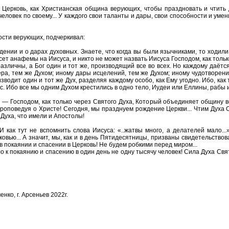
 Церковь, как Христианская община верующих, чтобы праздновать и чтить
 человек по своему... У каждого свои таланты и дары, свои способности и ум
ности верующих, подчеркивал:
едении и о дарах духовных. Знаете, что когда вы были язычниками, то ходили 
ет анафемы на Иисуса, и никто не может назвать Иисуса Господом, как тольк
 различны, а Бог один и тот же, производящий все во всех. Но каждому даёт
ера, тем же Духом; иному дары исцелений, тем же Духом; иному чудотворен
зводит один и тот же Дух, разделяя каждому особо, как Ему угодно. Ибо, как 
с. Ибо все мы одним Духом крестились в одно тело, Иудеи или Еллины, рабы 
а — Господом, как только через Святого Духа, Который объединяет общину в
проповедуя о Христе! Сегодня, мы празднуем рождение Церкви... Чтим Духа С
 Духа, что имели и Апостолы!
как тут не вспомнить слова Иисуса: «..жатвы много, а делателей мало...»
ковью... А значит, мы, как и в день Пятидесятницы, призваны свидетельство
 покаянии и спасении в Церковь! Не будем робкими перед миром...
о к покаянию и спасению в один день не одну тысячу человек! Сила Духа Свя
ко, г. Арсеньев 2022г.