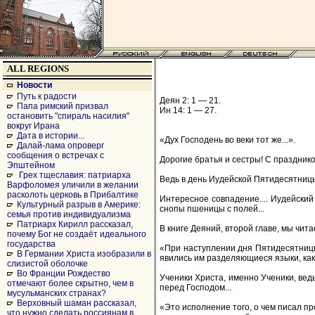
ALL REGIONS
Новости
Путь к радости
Деян 2: 1 — 21.
Папа римский призвал
Ин 14: 1 — 27.
остановить "спираль насилия"
вокруг Ирана
Дата в истории...
«Дух Господень во веки тот же...».
Далай-лама опроверг
сообщения о встречах с
Дорогие братья и сестры! С праздник
Эпштейном
Грех тщеславия: патриарха
Ведь в день Иудейской Пятидесятницы
Варфоломея уличили в желании
расколоть церковь в Прибалтике
Интересное совпадение.... Иудейски
Культурный разрыв в Америке:
снопы пшеницы с полей...
семья против индивидуализма
Патриарх Кирилл рассказал,
В книге Деяний, второй главе, мы чита
почему Бог не создаёт идеального
государства
«При наступлении дня Пятидесятницы 
В Германии Христа изобразили в
явились им разделяющиеся языки, как 
слизистой оболочке
Во Франции Рождество
Ученики Христа, именно Ученики, вед
отмечают более скрытно, чем в
перед Господом...
мусульманских странах?
Верховный шаман рассказал,
«Это исполнение того, о чем писал пр
что нужно сделать россиянам в