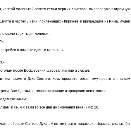
, из этой маленькой совсем семьи первых Христиан, выросла уже в огромную
Египта и частей Ливии, прилежащих к Киринее, и пришедшие из Рима, Иудеи
было около трех тысяч человек…
?».
закройся в комнате один, и молись...».
ха».
остолам после Воскресения, даровал им мир и сказал:
ит им: примите Духа Святого. Кому простите грехи, тому простятся; на ком
 грехи. Вне Церкви, истинное покаяние и прощение невозможно!
ведал Ученикам:
 вам; и се, Я с вами во все дни до скончания века» (Мф 28).
можно обрести Святого Духа... А потому, все отрицающие Церковь, сколько бы