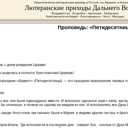
Евангелическо-лютеранская церковь в России, на Украине, в Каза
Лютеранские приходы Дальнего В
Владивосток - Уссурийск - Арсеньев - Хабаровск
Комсомольск-на-Амуре - Благовещенск - Чита - Магадан
Проповедь: «Пятидесятни
ом, с днем рождения Церкви!
 родилась в полноте Христианская Церковь!
й праздник «Шавуот» (Пятидесятница) — это праздник приношения первых п
ем:
все они были единодушно вместе. И внезапно сделался шум с неба, как бы 
бы огненные, и почили по одному на каждом из них. И исполнились все Духа С
ь среди Апостолов, как сказано была и Мария, и видимо другие сестры и бра
орок Иоиль: “Да исполнится в последние дни, - говорит Бог, - изолью от Духа