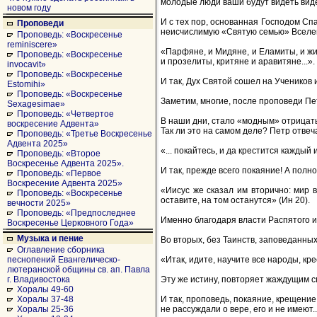
молодые люди ваши будут видеть виде
новом году
И с тех пор, основанная Господом Сп
Проповеди
неисчислимую «Святую семью» Вселен
Проповедь: «Воскресенье
reminiscere»
«Парфяне, и Мидяне, и Еламиты, и жи
Проповедь: «Воскресенье
и прозелиты, критяне и аравитяне...».
invocavit»
Проповедь: «Воскресенье
И так, Дух Святой сошел на Учеников 
Estomihi»
Проповедь: «Воскресенье
Заметим, многие, после проповеди Пе
Sexagesimae»
Проповедь: «Четвертое
В наши дни, стало «модным» отрицать Ц
воскресение Адвента»
Так ли это на самом деле? Петр отвеч
Проповедь: «Третье Воскресенье
Адвента 2025»
«... покайтесь, и да крестится каждый
Проповедь: «Второе
Воскресенье Адвента 2025».
И так, прежде всего покаяние! А полн
Проповедь: «Первое
Воскресение Адвента 2025»
«Иисус же сказал им вторично: мир в
Проповедь: «Воскресенье
оставите, на том останутся» (Ин 20).
вечности 2025»
Проповедь: «Предпоследнее
Именно благодаря власти Распятого и
Воскресенье Церковного Года»
Музыка и пение
Во вторых, без Таинств, заповеданны
Оглавление сборника
«Итак, идите, научите все народы, кре
песнопений Евангелическо-
лютеранской общины св. ап. Павла
Эту же истину, повторяет жаждущим спа
г. Владивостока
Хоралы 49-60
И так, проповедь, покаяние, крещение
Хоралы 37-48
не рассуждали о вере, его и не имеют..
Хоралы 25-36