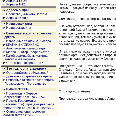
Хоралы 13-24
Но сегодня мы собрались вместе как
Хоралы 1-12
Церкви... Каждый из нас уникален как
Адреса общин
человеке...
Пропство Дальнего Востока
Адреса общин
Сам Павел, говоря о Церкви, как общ
Наши реквизиты
«Не хочу оставить вас, братия, в нев
Наши реквизиты
говорящий Духом Божиим, не произнес
а Господь один и тот же; и действия
Евангелическо-лютеранская
слово знания, тем же Духом; иному в
церковь
истолкование языков. Все же сие прои
Избранные тезисы М. Лютера
составляют одно тело, — так и Христо
КРАТКИЙ КАТЕХИЗИС
Апостольский символ веры
И так, никто не может назвать Иисус
Мартин Лютер - реформатор
единый организм, действует в мире, 
Какой должна быть истинная
значит, в полноте имеем силу Слова и
Евангельская церковь
Что такое Лютеранство?
Пятидесятница — это образ жатвы! И 
Это нужно знать каждому
Отрицают Христа... Глумятся над Цер
Остерегайтесь заблуждений
Евангелия, приглашать нуждающихся в
Древние и современные ереси
Слово простого рыбака Петра, привел
Основные отличия : Католицизм
в наши дни.
- Православие - Лютеранство
БИБЛИОТЕКА
С праздником! Аминь.
Проповедь: «Первое
Воскресение Адвента 2025»
Проповедь пастора Александра Лапочен
Почему Реформаты
(Кальвинисты) отрицают реальное
присутствие Христа в Причастии?
О приготовлении к смерти
Мартин Лютер (1519)