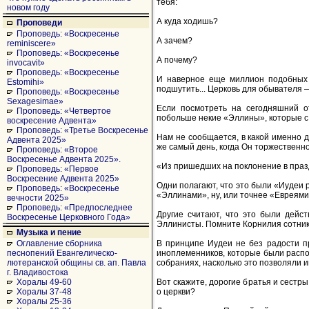
тебя:
новом году
А куда ходишь?
Проповеди
Проповедь: «Воскресенье
А зачем?
reminiscere»
Проповедь: «Воскресенье
А почему?
invocavit»
Проповедь: «Воскресенье
И наверное еще миллион подобных во
Estomihi»
подшутить... Церковь для обывателя —
Проповедь: «Воскресенье
Sexagesimae»
Если посмотреть на сегодняшний о
Проповедь: «Четвертое
побольше некие «Эллины», которые с 
воскресение Адвента»
Проповедь: «Третье Воскресенье
Нам не сообщается, в какой именно д
Адвента 2025»
же самый день, когда Он торжественно
Проповедь: «Второе
Воскресенье Адвента 2025».
«Из пришедших на поклонение в празд
Проповедь: «Первое
Воскресение Адвента 2025»
Одни полагают, что это были «Иудеи
Проповедь: «Воскресенье
«Эллинами», ну, или точнее «Евреям
вечности 2025»
Проповедь: «Предпоследнее
Другие считают, что это были дейс
Воскресенье Церковного Года»
Эллинисты. Помните Корнилия сотника 
Музыка и пение
В принципе Иудеи не без радости пр
Оглавление сборника
иноплеменников, которые были распо
песнопений Евангелическо-
собраниях, насколько это позволяли и
лютеранской общины св. ап. Павла
г. Владивостока
Вот скажите, дорогие братья и сестр
Хоралы 49-60
о церкви?
Хоралы 37-48
Хоралы 25-36