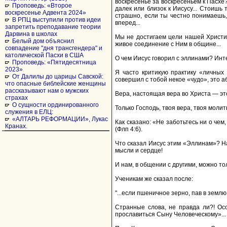
воскресенье за воскресеньем к Пасхе
Проповедь: «Второе
далек или близок к Иисусу... Стоишь
воскресенье Адвента 2024»
страшно, если ты честно понимаешь, 
В РПЦ выступили против идеи
вперед...
запретить преподавание теории
Дарвина в школах
Мы не достигаем цели нашей Христи
Белый дом объяснил
живое соединение с Ним в общине...
совпадение "дня трансгендера" и
католической Пасхи в США
О чем Иисус говорил с эллинами? Инте
Проповедь: «Пятидесятница
2023»
Я часто критикую практику «личных с
От Далилы до царицы Савской:
совершил с тобой некое «чудо», это а
что опасные библейские женщины
рассказывают нам о мужских
Вера, настоящая вера во Христа — эт
страхах
О сущности ординированного
Только Господь, твоя вера, твоя молитв
служения в ЕЛЦ:
«АЛТАРЬ РЕФОРМАЦИИ», Лукас
Как сказано: «Не заботьтесь ни о чем
Кранах.
(Флп 4:6).
Что сказал Иисус этим «Эллинам»? На
мысли и сердце!
И нам, в общении с другими, можно тол
Ученикам же сказал после:
"...если пшеничное зерно, пав в землю
Странные слова, не правда ли?! Осо
прославиться Сыну Человеческому»...