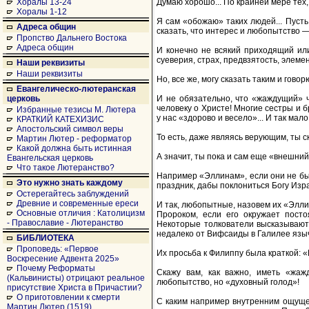
Думаю хорошо... По крайней мере тех,
Хоралы 13-24
Хоралы 1-12
Я сам «обожаю» таких людей... Пусть
Адреса общин
сказать, что интерес и любопытство —
Пропство Дальнего Востока
Адреса общин
И конечно не всякий приходящий ил
суеверия, страх, предвзятость, элемен
Наши реквизиты
Наши реквизиты
Но, все же, могу сказать таким и гово
Евангелическо-лютеранская
И не обязательно, что «жаждущий» ч
церковь
человеку о Христе! Многие сестры и б
Избранные тезисы М. Лютера
у нас «здорово и весело»... И так мало
КРАТКИЙ КАТЕХИЗИС
Апостольский символ веры
То есть, даже являясь верующим, ты с
Мартин Лютер - реформатор
Какой должна быть истинная
А значит, ты пока и сам еще «внешний
Евангельская церковь
Что такое Лютеранство?
Например «Эллинам», если они не был
Это нужно знать каждому
праздник, дабы поклониться Богу Изр
Остерегайтесь заблуждений
Древние и современные ереси
И так, любопытные, назовем их «Эллин
Основные отличия : Католицизм
Пророком, если его окружает посто
- Православие - Лютеранство
Некоторые толкователи высказывают 
недалеко от Вифсаиды в Галилее языче
БИБЛИОТЕКА
Проповедь: «Первое
Их просьба к Филиппу была краткой: «
Воскресение Адвента 2025»
Почему Реформаты
Скажу вам, как важно, иметь «жаж
(Кальвинисты) отрицают реальное
любопытство, но «духовный голод»!
присутствие Христа в Причастии?
О приготовлении к смерти
С каким например внутренним ощуще
Мартин Лютер (1519)