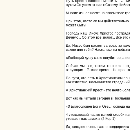
Путь Креста сложно вместить... С ни
путем Он ушел от нас к Своему Небесн
Многие из нас носят на своем теле кре
При этом, часто ли мы действительно
может быть!
Господь наш Иисус Христос пострада
Вечную... Об этом все знают... Все это
Да, Иисус был распят за всех, за каж
важно для тебя? Насколько ты действ
«Любящий душу свою погубит ее; а нен
Сейчас мы все, хотим того или нет
верующим... Тяжкое время... Не простое
По сути, что есть в Христианском по
Как известно, большинство страданий,
А Христианский Крест - это нечто боле
Вот как мы читали сегодня в Послании
«3 Благословен Бог и Отец Господа н
4 утешающий нас во всякой скорби на
утешает нас самих!» (2 Кор 1).
Да, сегодня очень важно поддерживат