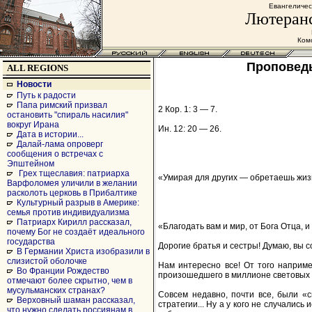
Евангеличес
Лютеранс
Комс
Проповедь
ALL REGIONS
Новости
Путь к радости
Папа римский призвал
2 Кор. 1: 3 — 7.
остановить "спираль насилия"
вокруг Ирана
Ин. 12: 20 — 26.
Дата в истории...
Далай-лама опроверг
сообщения о встречах с
Эпштейном
Грех тщеславия: патриарха
«Умирая для других — обретаешь жизн
Варфоломея уличили в желании
расколоть церковь в Прибалтике
Культурный разрыв в Америке:
семья против индивидуализма
Патриарх Кирилл рассказал,
«Благодать вам и мир, от Бога Отца, 
почему Бог не создаёт идеального
государства
Дорогие братья и сестры! Думаю, вы с
В Германии Христа изобразили в
слизистой оболочке
Нам интересно все! От того например
Во Франции Рождество
произошедшего в миллионе световых л
отмечают более скрытно, чем в
мусульманских странах?
Совсем недавно, почти все, были «
Верховный шаман рассказал,
стратегии... Ну а у кого не случалис
что нужно сделать россиянам в