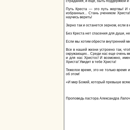
страдания, и еще, быть поддержкой и
Путь Креста — это путь жертвы! И н
избранных... Стань учеником Христа!
научись верить!
Зерно так и останется зерном, если в 
Без Креста нет спасения для души, не
Если мы хотим обрести внутренний ми
Все в нашей жизни устроено так, чтоб
окружающих... Среди нас еще очень мно
и для нас Христос! И возможно, им
Христа! Увидит в тебе Христа!
Тяжелое время, это не только время 
об этом!
«И мир Божий, который превыше всяко
Проповедь пастора Александра Лапочен