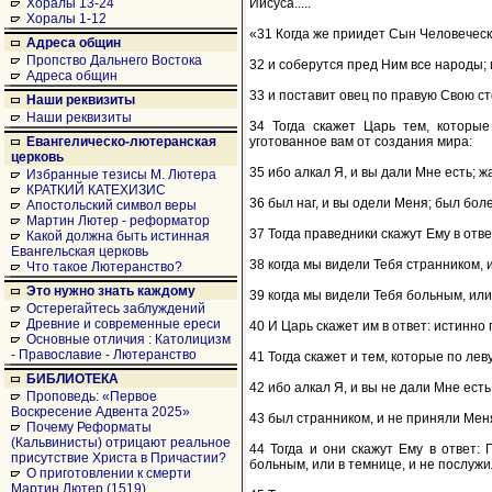
Иисуса.....
Хоралы 13-24
Хоралы 1-12
«31 Когда же приидет Сын Человечески
Адреса общин
Пропство Дальнего Востока
32 и соберутся пред Ним все народы; и
Адреса общин
33 и поставит овец по правую Свою сто
Наши реквизиты
Наши реквизиты
34 Тогда скажет Царь тем, которые
уготованное вам от создания мира:
Евангелическо-лютеранская
церковь
35 ибо алкал Я, и вы дали Мне есть; 
Избранные тезисы М. Лютера
КРАТКИЙ КАТЕХИЗИС
36 был наг, и вы одели Меня; был бол
Апостольский символ веры
Мартин Лютер - реформатор
37 Тогда праведники скажут Ему в отв
Какой должна быть истинная
Евангельская церковь
38 когда мы видели Тебя странником, 
Что такое Лютеранство?
Это нужно знать каждому
39 когда мы видели Тебя больным, или
Остерегайтесь заблуждений
Древние и современные ереси
40 И Царь скажет им в ответ: истинно
Основные отличия : Католицизм
- Православие - Лютеранство
41 Тогда скажет и тем, которые по лев
БИБЛИОТЕКА
42 ибо алкал Я, и вы не дали Мне ест
Проповедь: «Первое
Воскресение Адвента 2025»
43 был странником, и не приняли Меня
Почему Реформаты
(Кальвинисты) отрицают реальное
44 Тогда и они скажут Ему в ответ:
присутствие Христа в Причастии?
больным, или в темнице, и не послуж
О приготовлении к смерти
Мартин Лютер (1519)