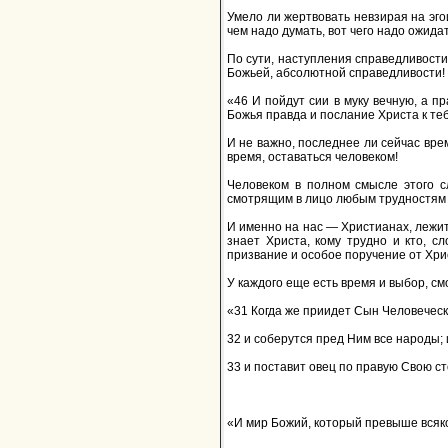
Умело ли жертвовать невзирая на эго
чем надо думать, вот чего надо ожидат
По сути, наступления справедливости,
Божьей, абсолютной справедливости! 
«46 И пойдут сии в муку вечную, а п
Божья правда и послание Христа к теб
И не важно, последнее ли сейчас врем
время, оставаться человеком!
Человеком в полном смысле этого с
смотрящим в лицо любым трудностям 
И именно на нас — Христианах, лежит 
знает Христа, кому трудно и кто, сл
призвание и особое поручение от Христ
У каждого еще есть время и выбор, см
«31 Когда же приидет Сын Человечески
32 и соберутся пред Ним все народы; и
33 и поставит овец по правую Свою сто
«И мир Божий, который превыше всяког