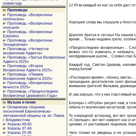
новом году
12 Итак каждый из нас за себя даст от
Проповеди
Проповедь: «Воскресенье
reminiscere»
Хорошие слова мы слышали у Апостола 
Проповедь: «Воскресенье
invocavit»
Проповедь: «Воскресенье
Дорогие братья и сестры! На нашем Ц
Estomihi»
время.... Только недавно грело, особен
Проповедь: «Воскресенье
Sexagesimae»
«Предпоследнее воскресенье».... Сло
Проповедь: «Четвертое
можно что-то изменить и избежать 
воскресение Адвента»
необдуманным шагом.... Словно глас Б
Проповедь: «Третье Воскресенье
Адвента 2025»
Каждый год, Святая Церковь напоми
Проповедь: «Второе
перед Богом!
Воскресенье Адвента 2025».
Проповедь: «Первое
«Последнее время», «Конец света».... 
Воскресение Адвента 2025»
прошедшее десятилетие снял фильмо
Проповедь: «Воскресенье
внимание зрителя! Фильмов, держащих
вечности 2025»
Проповедь: «Предпоследнее
И, как хорошо, что у них счастливый ко
Воскресенье Церковного Года»
Музыка и пение
Блогеры с «Ютуба» рисуют нам, а то
гибель от вселенских катастроф, гроз
Оглавление сборника
песнопений Евангелическо-
То очередной астероид, вот-вот гроз
лютеранской общины св. ап. Павла
«Стрельце», вот-вот накроет нас и а
г. Владивостока
цунами, от растаявших ледников, берег
Хоралы 49-60
Хоралы 37-48
Чего только не увидишь и не услыши
Хоралы 25-36