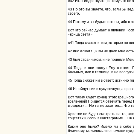
«42 Итак бодрствуйте, потому что не 
43 Но это вы знаете, что, если бы ве
своего.
44 Потому и вы будьте готовы, ибо в 
Вот кто сейчас думает о явлении Го
«конца света»:
«41 Тогда скажет и тем, которые по ле
42 ибо алкал Я, и вы не дали Мне ест
43 был странником, и не приняли Меня
44 Тогда и они скажут Ему в ответ:
больным, или в темнице, и не послуж
45 Тогда скажет им в ответ: истинно г
46 И пойдут сии в муку вечную, а прав
Вот таким будет конец этого грешног
вселенной! Придется отвечать перед 
в радости.... Но ты не захотел.... Чт
Христос не будет смотреть на то, ка
соцсетях и блоги в Инстаграмме.... Он
Каким оно было? Имело ли в себе в
ближнему, молилось ли о помощи ну