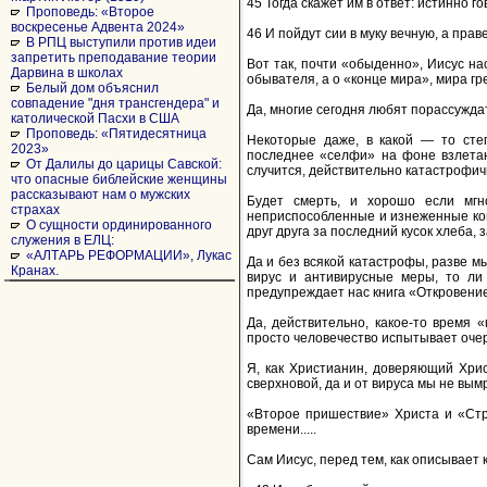
45 Тогда скажет им в ответ: истинно г
Проповедь: «Второе
воскресенье Адвента 2024»
46 И пойдут сии в муку вечную, а прав
В РПЦ выступили против идеи
запретить преподавание теории
Вот так, почти «обыденно», Иисус нас
Дарвина в школах
обывателя, а о «конце мира», мира гр
Белый дом объяснил
совпадение "дня трансгендера" и
Да, многие сегодня любят порассуждать
католической Пасхи в США
Проповедь: «Пятидесятница
Некоторые даже, в какой — то степ
2023»
последнее «селфи» на фоне взлетаю
От Далилы до царицы Савской:
случится, действительно катастрофичн
что опасные библейские женщины
рассказывают нам о мужских
Будет смерть, и хорошо если мгн
страхах
неприспособленные и изнеженные комф
О сущности ординированного
друг друга за последний кусок хлеба, 
служения в ЕЛЦ:
«АЛТАРЬ РЕФОРМАЦИИ», Лукас
Да и без всякой катастрофы, разве м
Кранах.
вирус и антивирусные меры, то ли 
предупреждает нас книга «Откровение»
Да, действительно, какое-то время
просто человечество испытывает очер
Я, как Христианин, доверяющий Христ
сверхновой, да и от вируса мы не вымр
«Второе пришествие» Христа и «Стр
времени.....
Сам Иисус, перед тем, как описывает