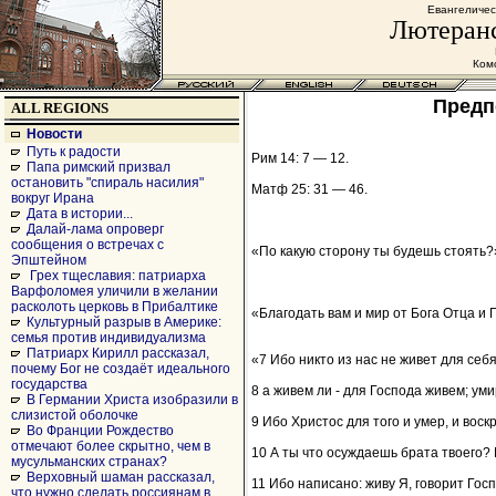
Евангеличес
Лютеранс
Комс
Предп
ALL REGIONS
Новости
Путь к радости
Рим 14: 7 — 12.
Папа римский призвал
остановить "спираль насилия"
Матф 25: 31 — 46.
вокруг Ирана
Дата в истории...
Далай-лама опроверг
сообщения о встречах с
«По какую сторону ты будешь стоять?
Эпштейном
Грех тщеславия: патриарха
Варфоломея уличили в желании
расколоть церковь в Прибалтике
«Благодать вам и мир от Бога Отца и 
Культурный разрыв в Америке:
семья против индивидуализма
Патриарх Кирилл рассказал,
«7 Ибо никто из нас не живет для себя
почему Бог не создаёт идеального
государства
8 а живем ли - для Господа живем; уми
В Германии Христа изобразили в
слизистой оболочке
9 Ибо Христос для того и умер, и вос
Во Франции Рождество
отмечают более скрытно, чем в
10 А ты что осуждаешь брата твоего? 
мусульманских странах?
Верховный шаман рассказал,
11 Ибо написано: живу Я, говорит Гос
что нужно сделать россиянам в