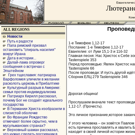
Евангеличес
Лютеранс
Комс
Проповедь
ALL REGIONS
Новости
Путь к радости
1-е Тимофею 1,12-17
Папа римский призвал
Послание: 1-е Тимофею 1,12-17
остановить "спираль насилия"
Евангелие: от Луки 15,1-3 и 11б-32
вокруг Ирана
Главная песня: Нас Христос к Себе зов
Дата в истории...
Tastenspiele 353
Далай-лама опроверг
Перед проповедью: Явлен Христос нам
сообщения о встречах с
Tastenspiele 66
Эпштейном
После проповеди: И пусть другой идёт
Грех тщеславия: патриарха
Сборник ЕЛЦ 279 Tastenspiele 346
Варфоломея уличили в желании
расколоть церковь в Прибалтике
Культурный разрыв в Америке:
семья против индивидуализма
Дорогая община!
Патриарх Кирилл рассказал,
почему Бог не создаёт идеального
Прослушаем вначале текст проповеди
государства
1,12-17. (Прочесть).
В Германии Христа изобразили в
слизистой оболочке
Это личное признание,которое закан
Во Франции Рождество
отмечают более скрытно, чем в
У этого человека – он зовётся Павлом 
мусульманских странах?
есть причина прославлять и хвалить Б
Верховный шаман рассказал,
находит в своей личной истории жизн
что нужно сделать россиянам в