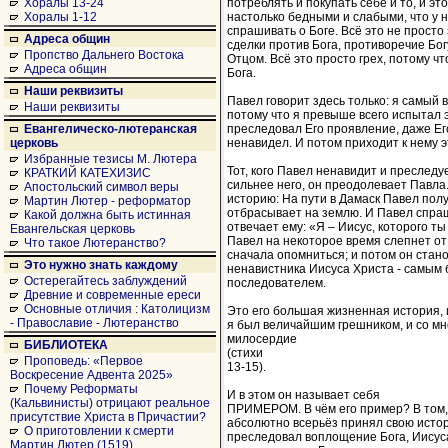
потреблять и покупать себе и то, и эт
Хоралы 13-24
настолько бедными и слабыми, что у н
Хоралы 1-12
спрашивать о Боге. Всё это не просто
Адреса общин
сделки против Бога, противоречие Бог
Пропство Дальнего Востока
Отцом. Всё это просто грех, потому чт
Адреса общин
Бога.
Наши реквизиты
Павел говорит здесь только: я самый 
Наши реквизиты
потому что я превыше всего испытал э
преследовал Его проявление, даже Его
Евангелическо-лютеранская
ненавидел. И потом приходит к нему 
церковь
Избранные тезисы М. Лютера
Тот, кого Павел ненавидит и преследу
КРАТКИЙ КАТЕХИЗИС
сильнее него, он преодолевает Павла
Апостольский символ веры
историю: На пути в Дамаск Павел полу
Мартин Лютер - реформатор
отбрасывает на землю. И Павел спраш
Какой должна быть истинная
отвечает ему: «Я – Иисус, которого т
Евангельская церковь
Павел на некоторое время слепнет от
Что такое Лютеранство?
сначала опомниться; и потом он стан
Это нужно знать каждому
ненавистника Иисуса Христа - самым
Остерегайтесь заблуждений
последователем.
Древние и современные ереси
Основные отличия : Католицизм
Это его большая жизненная история, и
- Православие - Лютеранство
я был величайшим грешником, и со м
милосердие
БИБЛИОТЕКА
(стихи
Проповедь: «Первое
13-15).
Воскресение Адвента 2025»
Почему Реформаты
И в этом он называет себя
(Кальвинисты) отрицают реальное
ПРИМЕРОМ. В чём его пример? В том, 
присутствие Христа в Причастии?
абсолютно всерьёз принял свою истори
О приготовлении к смерти
преследовал воплощение Бога, Иисуса
Мартин Лютер (1519)