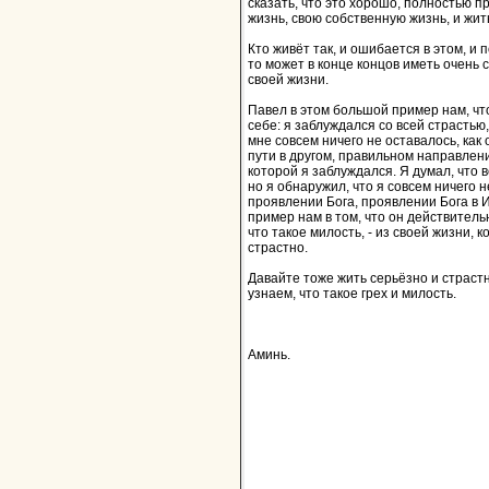
сказать, что это хорошо, полностью п
жизнь, свою собственную жизнь, и жит
Кто живёт так, и ошибается в этом, и 
то может в конце концов иметь очень 
своей жизни.
Павел в этом большой пример нам, что
себе: я заблуждался со всей страстью,
мне совсем ничего не оставалось, как
пути в другом, правильном направлени
которой я заблуждался. Я думал, что 
но я обнаружил, что я совсем ничего н
проявлении Бога, проявлении Бога в 
пример нам в том, что он действительн
что такое милость, - из своей жизни, 
страстно.
Давайте тоже жить серьёзно и страстн
узнаем, что такое грех и милость.
Аминь.