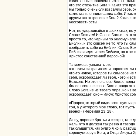
собственные проблемы. Это вы тольк
что это открытие Бога!» Какая это пра
мы только очень близки самим себе, о
какие мы пленники самих себя. И как 
другим как откровение Бога? Какая это
бессовестность!
Нет, не удерживайся в своих снах, но
Слове Божьем! И Слово Божье – что эт
просто то, что черным по белому нап
Библии, и это совсем не то, что ты са
вообразить себе из Библии. Слово Бо
Библии и идет через Библию, но в осн
Христос собственной персоной!
Ты можешь узнавать это
вот в чем: затрагивает и поражает ли 
что-то новое, которое ты сам себе не
себя, освобождает ли тебя, - это и ест
Божьего. Но это не слово Божье, когда
более всего не слово Божье, когда это
Слово Бога не из твоего мира, но из в
освобождает, оно – Иисус Христос со
«Пророк, который видел сон, пусть и р
сон, а у которого Мое слово, тот пуст
верно!» (Иеремия 23, 28).
Да ну, дорогие братья и сестры, мне 
жаль, что я должен так резко и твердо
так слышится, как будто я хочу разру
хорошую веру в Бога, и Отца Иисуса Хр