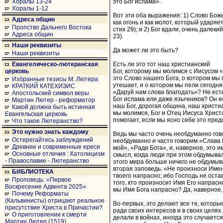
это Бог ислама».
Хоралы 13-24
Хоралы 1-12
Вот эти оба выражения: 1) Слово Бож
Адреса общин
как огонь и как молот, который ударяе
Пропство Дальнего Востока
стих 29); и 2) Бог вдали, очень далекий
Адреса общин
23).
Наши реквизиты
Да может ли это быть?
Наши реквизиты
Есть ли это тот наш христианский
Евангелическо-лютеранская
Бог, которому мы молимся с Иисусом 
церковь
это Слово нашего Бога, о котором мы 
Избранные тезисы М. Лютера
утешает, и о котором мы пели сегодня
КРАТКИЙ КАТЕХИЗИС
«Даруй нам слова благодать»? Не есть 
Апостольский символ веры
Бог ислама или даже язычников? Он е
Мартин Лютер - реформатор
наш Бог, дорогая община, наш христиа
Какой должна быть истинная
мы молимся, Бог и Отец Иисуса Христ
Евангельская церковь
помогает, если мы ясно себе это пред
Что такое Лютеранство?
Это нужно знать каждому
Ведь мы часто очень необдуманно гов
Остерегайтесь заблуждений
необдуманно и часто говорим «Слава 
Древние и современные ереси
мой», «Ради Бога», и, наверное, это 
Основные отличия : Католицизм
смысл, когда люди при этом обдумывал
- Православие - Лютеранство
этого мира больше ничего не обдумыва
вторая заповедь: «Не произноси Имен
БИБЛИОТЕКА
твоего напрасно; ибо Господь не оста
Проповедь: «Первое
того, кто произносит Имя Его напрас
Воскресение Адвента 2025»
мы Имя Бога напрасно? Да, наверное, 
Почему Реформаты
(Кальвинисты) отрицают реальное
Во-первых, это делают все те, котор
присутствие Христа в Причастии?
ради своих интересов и в своих целях
О приготовлении к смерти
делали в войнах, иногда это случается 
Мартин Лютер (1519)