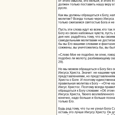
от этого смысла, это нельзя, и этого я 
должен только поставить нашу веру в 
русло.
Как мы должны обращаться к Богу, нап
молитве? Всегда только через Иисуса
только сжигаемся святостью Бога и не
Пусть эти слова идут ко всем, кто так
Богу из своих набожных чувств, пусть
дня них: радуйтесь тому, что вы свои
самодельными молитвами не достигает
бы вы Его вашими словами и фантази
сожжены, вы уничтожились бы, вы был
«Слово Мое не подобно ли огню, говор
подобно ли молоту, разбивающему ск
29).
Но мы можем обращаться к Богу без о
Иисуса Христа. Значит: не нашими чу
представлениями, но представлениям
Христа о Боге. И поэтому единственн
правильная молитва к Богу – «Отче на
Иисус Христос. Поэтому всегда правил
обращаться к Богу словами: «Об этом
Иисуса Христа, Твоего возлюбленного 
конечно, надо больше и больше позна
только Его.
Будь рад тому, что ты не узнал Бога С
оставь это лучше Иисусу Христу. Он д