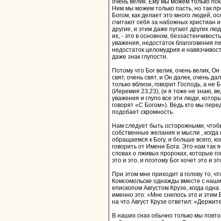
очень велик. Ему мы можем только по
Ним мы можем только пасть, но так пр
Богом, как делает это много людей, о
считают себя за набожных христиан и
другие, и этим даже пугают других лю
их, - это в основном, беззастенчивост
уважения, недостаток благоговения п
недостаток целомудрия и навязчивость
даже знак глупости.
Потому что Бог велик, очень велик, Он
свят, очень свят, и Он далек, очень дал
только вблизи, говорит Господь, а не 
(Иеремия 23,23), (и я тоже не знаю, в
уважения и глупо все эти люди, которы
говорят «С Богом»). Ведь кто мы пер
подобает скромность.
Нам следует быть осторожными, чтоб
собственные желания и мысли , когда 
обращаемся к Богу, и больше всего, к
говорить от Имени Бога. Это нам так я
словах о лживых пророках, которые г
это и это, и поэтому Бог хочет это и эт
При этом мне приходит в голову то, чт
Комсомольске однажды вместе с наш
епископом Августом Крузе, когда одн
именно это: «Мне снилось это и этим Б
на что Август Крузе ответил: «Держите
В наших снах обычно только мы повт