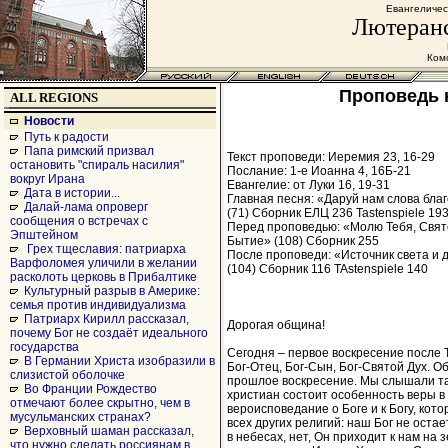
Евангеличес
Лютеранс
Комс
Проповедь к
ALL REGIONS
Новости
Путь к радости
Папа римский призвал
Текст проповеди: Иеремия 23, 16-29
остановить "спираль насилия"
Послание: 1-е Иоанна 4, 16Б-21
вокруг Ирана
Евангелие: от Луки 16, 19-31
Дата в истории...
Главная песня: «Даруй нам слова бла
Далай-лама опроверг
(71) Cборник ЕЛЦ 236 Tastenspiele 19
сообщения о встречах с
Перед проповедью: «Молю Тебя, Свят
Эпштейном
Бытие» (108) Сборник 255
Грех тщеславия: патриарха
После проповеди: «Источник света и 
Варфоломея уличили в желании
(104) Сборник 116 TAstenspiele 140
расколоть церковь в Прибалтике
Культурный разрыв в Америке:
семья против индивидуализма
Патриарх Кирилл рассказал,
Дорогая община!
почему Бог не создаёт идеального
государства
Сегодня – первое воскресение после 
В Германии Христа изобразили в
Бог-Отец, Бог-Сын, Бог-Святой Дух. О
слизистой оболочке
прошлое воскресение. Мы слышали так
Во Франции Рождество
христиан состоит особенность веры в
отмечают более скрытно, чем в
вероисповедание о Боге и к Богу, кото
мусульманских странах?
всех других религий: наш Бог не оста
Верховный шаман рассказал,
в небесах, нет, Он приходит к нам на
что нужно сделать россиянам в