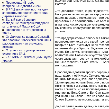
ведутся войны во Имя Бога, как, напр
Проповедь: «Второе
Востоке.
воскресенье Адвента 2024»
В РПЦ выступили против идеи
Это делается также, когда люди упот
запретить преподавание теории
Бога для интересов одного народа или
Дарвина в школах
нация, церковь и государство – это о
Белый дом объяснил
проблема. Но произносить Имя Бога н
совпадение "дня трансгендера" и
и мы тоже часто очень легко в ежедне
католической Пасхи в США
мы слишком необдуманно произносим
Проповедь: «Пятидесятница
устами.
2023»
От Далилы до царицы Савской:
Это предупреждение относится также 
что опасные библейские женщины
проповеднику, когда он в своей пропо
рассказывают нам о мужских
говорит о Боге, пусть лучше он говорит
страхах
человеке Иисусе Христе. Ведь что он 
О сущности ординированного
Имени Бога служителю подобает молча
служения в ЕЛЦ:
благоговении. Большое искусство про
«АЛТАРЬ РЕФОРМАЦИИ», Лукас
часто слышали – состоит в том, чтоб
Кранах.
меньше говорить о Боге, чтобы … Бог 
мог говорить.
Проповедник должен трогать сердца, 
нас, людях, и об Иисусе Христе, «пре
нашими глазами», как Павел однажды с
1), (не предначертать Бога, этого пр
может), чтобы мы могли открыть свои 
могли слышать, но не проповедника и 
мнение, но Бога Самого. Бог Сам долж
услышан, Его Слово – это не слово как
Слово Божие из вечности, когда ты э
Да, Бог далек, очень далек, Он свят, оч