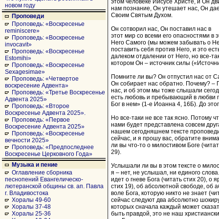
этом человеке Иисусе Христе, и Он дв
новом году
нам познание, Он утешает нас, Он да
Своим Святым Духом.
Проповеди
Проповедь: «Воскресенье
Он сотворил нас, Он поставил нас в
reminiscere»
этот мир со всеми его опасностями в 
Проповедь: «Воскресенье
Него Самого (мы можем забывать о Н
invocavit»
поставить себя против Него, и это ест
Проповедь: «Воскресенье
далеком отдалении от Него, но все-так
Estomihi»
котором Он – источник силы («Источни
Проповедь: «Воскресенье
Sexagesimae»
Помните ли вы? Он отпустил нас от С
Проповедь: «Четвертое
Он собирает нас обратно. Почему? – 
воскресение Адвента»
нас, и об этом мы тоже слышали сегод
Проповедь: «Третье Воскресенье
есть любовь и пребывающий в любви п
Адвента 2025»
Бог в нем» (1-е Иоанна 4, 16Б). До это
Проповедь: «Второе
Воскресенье Адвента 2025».
Но все-таки не все так ясно. Потому ч
Проповедь: «Первое
нами будет представлена совсем друг
Воскресение Адвента 2025»
нашем сегодняшнем тексте проповеди
Проповедь: «Воскресенье
сейчас, и я прошу вас, обратите вним
вечности 2025»
ли вы что-то о милостивом Боге (чита
Проповедь: «Предпоследнее
29).
Воскресенье Церковного Года»
Музыка и пение
Услышали ли вы в этом тексте о мило
я – нет, не услышал, ни единого слова
Оглавление сборника
идет о гневе Бога (читать стих 20), о 
песнопений Евангелическо-
стих 19), об абсолютной свободе, об
лютеранской общины св. ап. Павла
воле Бога, которую никто не знает (чит
г. Владивостока
сейчас следуют два абсолютно шокир
Хоралы 49-60
которых сначала каждый может сказат
Хоралы 37-48
быть правдой, это не наш христианский
Хоралы 25-36