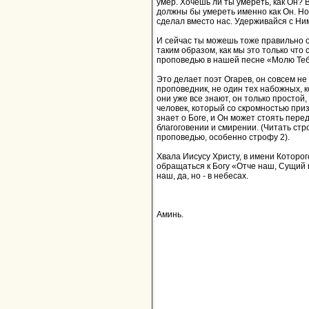
умер. Хочешь ли ты умереть, как Он? 
должны бы умереть именно как Он. Но
сделал вместо нас. Удерживайся с Ним,
И сейчас ты можешь тоже правильно о
таким образом, как мы это только что
проповедью в нашей песне «Молю Теб
Это делает поэт Огарев, он совсем не 
проповедник, не один тех набожных, 
они уже все знают, он только простой
человек, который со скромностью приз
знает о Боге, и Он может стоять перед
благоговении и смирении. (Читать стр
проповедью, особенно строфу 2).
Хвала Иисусу Христу, в имени Которо
обращаться к Богу «Отче наш, Сущий
наш, да, но - в небесах.
Аминь.