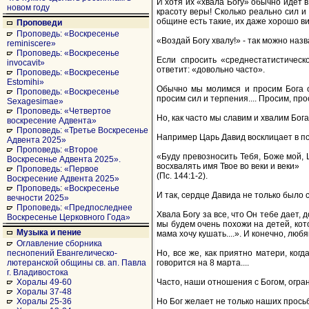
И хотя их «хвала Богу» обычно идет 
новом году
красоту веры! Сколько реально сил и
общине есть такие, их даже хорошо вид
Проповеди
Проповедь: «Воскресенье
«Воздай Богу хвалу!» - так можно наз
reminiscere»
Проповедь: «Воскресенье
Если спросить «среднестатистическ
invocavit»
ответит: «довольно часто».
Проповедь: «Воскресенье
Estomihi»
Обычно мы молимся и просим Бога о
Проповедь: «Воскресенье
просим сил и терпения.... Просим, прос
Sexagesimae»
Проповедь: «Четвертое
Но, как часто мы славим и хвалим Бог
воскресение Адвента»
Проповедь: «Третье Воскресенье
Например Царь Давид восклицает в п
Адвента 2025»
Проповедь: «Второе
«Буду превозносить Тебя, Боже мой, Ц
Воскресенье Адвента 2025».
восхвалять имя Твое во веки и веки»
Проповедь: «Первое
(Пс. 144:1-2).
Воскресение Адвента 2025»
Проповедь: «Воскресенье
И так, сердце Давида не только было с
вечности 2025»
Проповедь: «Предпоследнее
Хвала Богу за все, что Он тебе дает, д
Воскресенье Церковного Года»
мы будем очень похожи на детей, кот
Музыка и пение
мама хочу кушать....». И конечно, любя
Оглавление сборника
Но, все же, как приятно матери, когда
песнопений Евангелическо-
говорится на 8 марта....
лютеранской общины св. ап. Павла
г. Владивостока
Часто, наши отношения с Богом, огра
Хоралы 49-60
Хоралы 37-48
Но Бог желает не только наших просьб
Хоралы 25-36