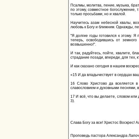
Псалмы, молитва, пение, музыка, бра
по этому, совместное богослужение, 
только просьбами, но и хвалой.
Научитесь азам небесной хвалы, во
любовь к Богу и ближним. Однажды, пе
"Я долгие годы готовился к этому. Я
теперь, освободившись от земного
возвышенно!".
И так, радуйтесь, пойте, хвалите, б
страдание позади, впереди, для тех, 
И как сказано сегодня в нашем воскр
«15 И да владычествует в сердцах ваш
16 Слово Христово да вселяется в 
славословием и духовными песнями, в
17 И всё, что вы делаете, словом или
3).
Слава Богу за все! Христос Воскрес! 
Проповедь пастора Александра Лапочен