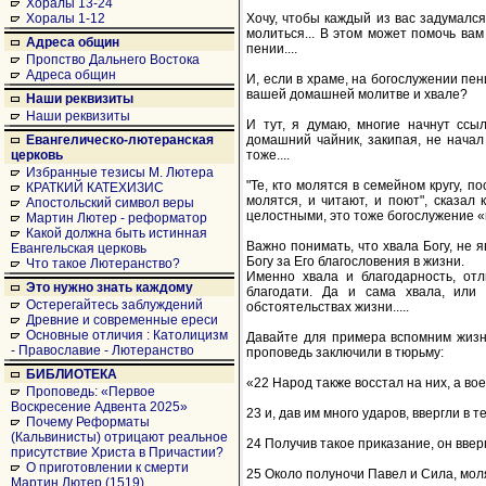
Хоралы 13-24
Хочу, чтобы каждый из вас задумался
Хоралы 1-12
молиться... В этом может помочь вам
Адреса общин
пении....
Пропство Дальнего Востока
Адреса общин
И, если в храме, на богослужении пе
вашей домашней молитве и хвале?
Наши реквизиты
Наши реквизиты
И тут, я думаю, многие начнут ссыл
домашний чайник, закипая, не начал 
Евангелическо-лютеранская
тоже....
церковь
Избранные тезисы М. Лютера
"Те, кто молятся в семейном кругу, п
КРАТКИЙ КАТЕХИЗИС
молятся, и читают, и поют", сказа
Апостольский символ веры
целостными, это тоже богослужение «
Мартин Лютер - реформатор
Какой должна быть истинная
Важно понимать, что хвала Богу, не 
Евангельская церковь
Богу за Его благословения в жизни.
Что такое Лютеранство?
Именно хвала и благодарность, отл
Это нужно знать каждому
благодати. Да и сама хвала, или
Остерегайтесь заблуждений
обстоятельствах жизни.....
Древние и современные ереси
Основные отличия : Католицизм
Давайте для примера вспомним жизнь 
- Православие - Лютеранство
проповедь заключили в тюрьму:
БИБЛИОТЕКА
«22 Народ также восстал на них, а во
Проповедь: «Первое
Воскресение Адвента 2025»
23 и, дав им много ударов, ввергли в 
Почему Реформаты
(Кальвинисты) отрицают реальное
24 Получив такое приказание, он ввер
присутствие Христа в Причастии?
О приготовлении к смерти
25 Около полуночи Павел и Сила, моля
Мартин Лютер (1519)