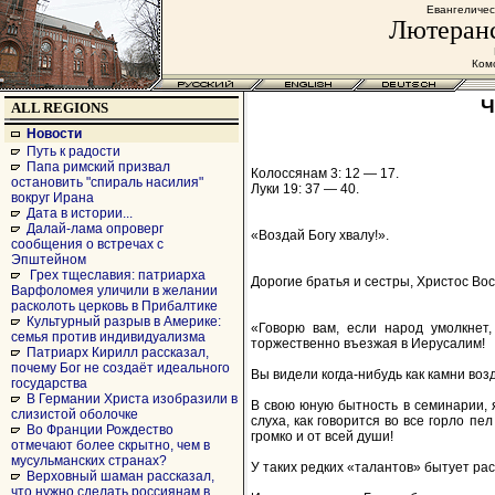
Евангеличес
Лютеранс
Комс
Ч
ALL REGIONS
Новости
Путь к радости
Папа римский призвал
Колоссянам 3: 12 — 17.
остановить "спираль насилия"
Луки 19: 37 — 40.
вокруг Ирана
Дата в истории...
Далай-лама опроверг
«Воздай Богу хвалу!».
сообщения о встречах с
Эпштейном
Грех тщеславия: патриарха
Дорогие братья и сестры, Христос Вос
Варфоломея уличили в желании
расколоть церковь в Прибалтике
Культурный разрыв в Америке:
«Говорю вам, если народ умолкнет,
семья против индивидуализма
торжественно въезжая в Иерусалим!
Патриарх Кирилл рассказал,
почему Бог не создаёт идеального
Вы видели когда-нибудь как камни возд
государства
В Германии Христа изобразили в
В свою юную бытность в семинарии, 
слизистой оболочке
слуха, как говорится во все горло пе
Во Франции Рождество
громко и от всей души!
отмечают более скрытно, чем в
мусульманских странах?
У таких редких «талантов» бытует рас
Верховный шаман рассказал,
что нужно сделать россиянам в