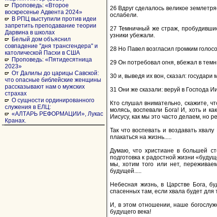
Проповедь: «Второе
26 Вдруг сделалось великое землетряс
воскресенье Адвента 2024»
ослабели.
В РПЦ выступили против идеи
запретить преподавание теории
27 Темничный же страж, пробудившись
Дарвина в школах
узники убежали.
Белый дом объяснил
совпадение "дня трансгендера" и
28 Но Павел возгласил громким голосом
католической Пасхи в США
Проповедь: «Пятидесятница
29 Он потребовал огня, вбежал в темн
2023»
От Далилы до царицы Савской:
30 и, выведя их вон, сказал: государи
что опасные библейские женщины
рассказывают нам о мужских
31 Они же сказали: веруй в Господа Ии
страхах
О сущности ординированного
Кто слушал внимательно, скажите, чт
служения в ЕЛЦ:
молясь, воспевали Бога! И, хоть и к
«АЛТАРЬ РЕФОРМАЦИИ», Лукас
Иисусу, как мы это часто делаем, но 
Кранах.
Так что воспевать и воздавать хвалу
плакаться на жизнь.....
Думаю, что христиане в большей с
подготовка к радостной жизни «будущ
мы, хотим того или нет, переживае
будущей.....
Небесная жизнь, в Царстве Бога, бу
спасенных там, если хвала будет для
И, в этом отношении, наше богослуже
будущего века!