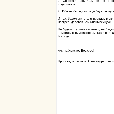
24 Он грехи наши Сам вознес телом
исцелились.
25 Ибо вы были, как овцы блуждающие
И так, будем жить для правды, в св
Воскрес, даровав нам жизнь вечную!
Не будем слушать «волков», не будем
помогать своим пасторам, как и они, 
Господь!
Аминь. Христос Воскрес!
Проповедь пастора Александра Лапочен