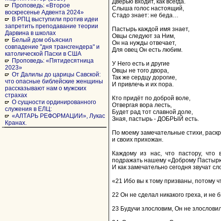
Дверью входит, как всегда.
Проповедь: «Второе
Слыша голос настоящий,
воскресенье Адвента 2024»
Стадо знает: не беда…
В РПЦ выступили против идеи
запретить преподавание теории
Пастырь каждой имя знает,
Дарвина в школах
Овцы следуют за Ним,
Белый дом объяснил
Он на нужды отвечает,
совпадение "дня трансгендера" и
Для овец Он есть любим.
католической Пасхи в США
Проповедь: «Пятидесятница
У Него есть и другие
2023»
Овцы не того двора,
От Далилы до царицы Савской:
Так же сердцу дорогие,
что опасные библейские женщины
И привлечь и их пора.
рассказывают нам о мужских
страхах
Кто придёт по доброй воле,
О сущности ординированного
Отвергая вора лесть,
служения в ЕЛЦ:
Будет рад тот славной доле,
«АЛТАРЬ РЕФОРМАЦИИ», Лукас
Зная, пастырь - ДОБРЫЙ есть.
Кранах.
По моему замечательные стихи, раскр
и своих прихожан.
Каждому из нас, что пастору, что
подражать нашему «Доброму Пастырю
И как замечательно сегодня звучат с
«21 Ибо вы к тому призваны, потому ч
22 Он не сделал никакого греха, и не б
23 Будучи злословим, Он не злословил