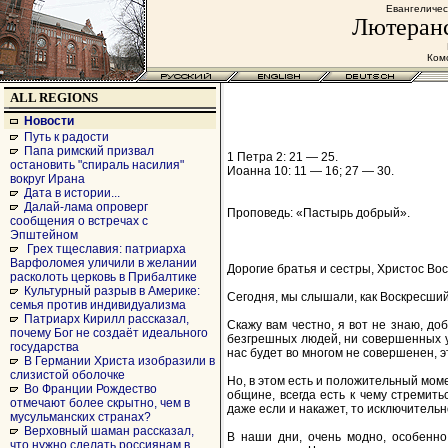
Евангеличес
Лютеранс
Комс
ALL REGIONS
Новости
Путь к радости
Папа римский призвал
1 Петра 2: 21 — 25.
остановить "спираль насилия"
Иоанна 10: 11 — 16; 27 — 30.
вокруг Ирана
Дата в истории...
Далай-лама опроверг
Проповедь: «Пастырь добрый».
сообщения о встречах с
Эпштейном
Грех тщеславия: патриарха
Варфоломея уличили в желании
Дорогие братья и сестры, Христос Вос
расколоть церковь в Прибалтике
Культурный разрыв в Америке:
Сегодня, мы слышали, как Воскресший 
семья против индивидуализма
Патриарх Кирилл рассказал,
Скажу вам честно, я вот не знаю, доб
почему Бог не создаёт идеального
безгрешных людей, ни совершенных уч
государства
нас будет во многом не совершенен, э
В Германии Христа изобразили в
слизистой оболочке
Но, в этом есть и положительный момен
Во Франции Рождество
общине, всегда есть к чему стремить
отмечают более скрытно, чем в
даже если и накажет, то исключительно
мусульманских странах?
Верховный шаман рассказал,
В наши дни, очень модно, особенно 
что нужно сделать россиянам в