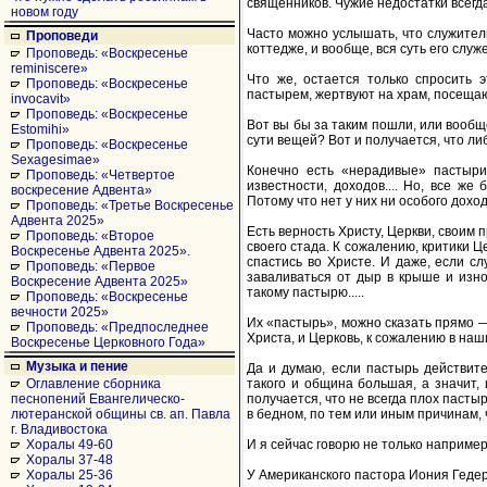
священников. Чужие недостатки всегда
новом году
Часто можно услышать, что служитель
Проповеди
коттедже, и вообще, вся суть его служе
Проповедь: «Воскресенье
reminiscere»
Что же, остается только спросить 
Проповедь: «Воскресенье
пастырем, жертвуют на храм, посеща
invocavit»
Проповедь: «Воскресенье
Вот вы бы за таким пошли, или вообщ
Estomihi»
сути вещей? Вот и получается, что ли
Проповедь: «Воскресенье
Sexagesimae»
Конечно есть «нерадивые» пастыри,
Проповедь: «Четвертое
известности, доходов.... Но, все ж
воскресение Адвента»
Потому что нет у них ни особого доход
Проповедь: «Третье Воскресенье
Адвента 2025»
Есть верность Христу, Церкви, своим 
Проповедь: «Второе
своего стада. К сожалению, критики Ц
Воскресенье Адвента 2025».
спастись во Христе. И даже, если сл
Проповедь: «Первое
заваливаться от дыр в крыше и изно
Воскресение Адвента 2025»
такому пастырю.....
Проповедь: «Воскресенье
вечности 2025»
Их «пастырь», можно сказать прямо —
Проповедь: «Предпоследнее
Христа, и Церковь, к сожалению в наши 
Воскресенье Церковного Года»
Музыка и пение
Да и думаю, если пастырь действите
такого и община большая, а значит, 
Оглавление сборника
получается, что не всегда плох пастыр
песнопений Евангелическо-
в бедном, по тем или иным причинам,
лютеранской общины св. ап. Павла
г. Владивостока
И я сейчас говорю не только наприме
Хоралы 49-60
Хоралы 37-48
У Американского пастора Иония Гедер
Хоралы 25-36