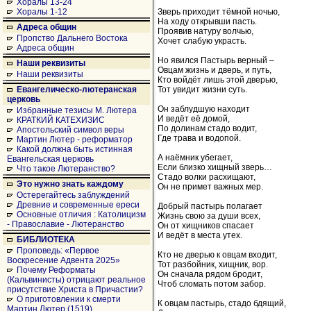
Хоралы 13-24
Зверь приходит тёмной ночью,
Хоралы 1-12
На ходу открывши пасть.
Адреса общин
Проявив натуру волчью,
Пропство Дальнего Востока
Хочет слабую украсть.
Адреса общин
Но явился Пастырь верный –
Наши реквизиты
Овцам жизнь и дверь, и путь,
Наши реквизиты
Кто войдёт лишь этой дверью,
Тот увидит жизни суть.
Евангелическо-лютеранская
церковь
Он заблудшую находит
Избранные тезисы М. Лютера
И ведёт её домой,
КРАТКИЙ КАТЕХИЗИС
По долинам стадо водит,
Апостольский символ веры
Где трава и водопой.
Мартин Лютер - реформатор
Какой должна быть истинная
А наёмник убегает,
Евангельская церковь
Если близко хищный зверь…
Что такое Лютеранство?
Стадо волки расхищают,
Это нужно знать каждому
Он не примет важных мер.
Остерегайтесь заблуждений
Древние и современные ереси
Добрый пастырь полагает
Основные отличия : Католицизм
Жизнь свою за души всех,
- Православие - Лютеранство
Он от хищников спасает
И ведёт в места утех.
БИБЛИОТЕКА
Проповедь: «Первое
Кто не дверью к овцам входит,
Воскресение Адвента 2025»
Тот разбойник, хищник, вор.
Почему Реформаты
Он сначала рядом бродит,
(Кальвинисты) отрицают реальное
Чтоб сломать потом забор.
присутствие Христа в Причастии?
О приготовлении к смерти
К овцам пастырь, стадо бдящий,
Мартин Лютер (1519)