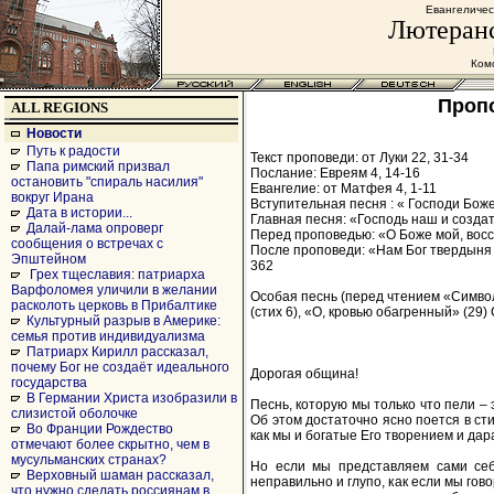
Евангеличес
Лютеранс
Комс
Пропо
ALL REGIONS
Новости
Путь к радости
Текст проповеди: от Луки 22, 31-34
Папа римский призвал
Послание: Евреям 4, 14-16
остановить "спираль насилия"
Евангелие: от Матфея 4, 1-11
вокруг Ирана
Вступительная песня : « Господи Боже,
Дата в истории...
Главная песня: «Господь наш и создате
Далай-лама опроверг
Перед проповедью: «О Боже мой, восс
сообщения о встречах с
После проповеди: «Нам Бог твердыня и
Эпштейном
362
Грех тщеславия: патриарха
Варфоломея уличили в желании
Особая песнь (перед чтением «Символ
расколоть церковь в Прибалтике
(стих 6), «О, кровью обагренный» (29) 
Культурный разрыв в Америке:
семья против индивидуализма
Патриарх Кирилл рассказал,
почему Бог не создаёт идеального
Дорогая община!
государства
В Германии Христа изобразили в
Песнь, которую мы только что пели –
слизистой оболочке
Об этом достаточно ясно поется в сти
Во Франции Рождество
как мы и богатые Его творением и да
отмечают более скрытно, чем в
мусульманских странах?
Но если мы представляем сами себ
Верховный шаман рассказал,
неправильно и глупо, как если мы гов
что нужно сделать россиянам в