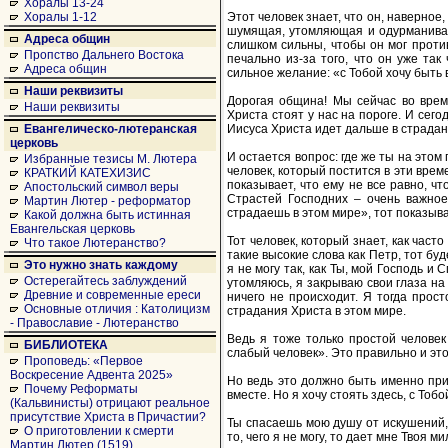
Хоралы 13-24
Этот человек знает, что он, наверное,
Хоралы 1-12
шумящая, утомляющая и одурманиваю
Адреса общин
слишком сильны, чтобы он мог против
Пропство Дальнего Востока
печально из-за того, что он уже так
Адреса общин
сильное желание: «с Тобой хочу быть 
Наши реквизиты
Дорогая община! Мы сейчас во врем
Наши реквизиты
Христа стоят у нас на пороге. И сег
Иисуса Христа идет дальше в страдан
Евангелическо-лютеранская
церковь
И остается вопрос: где же ты на этом
Избранные тезисы М. Лютера
человек, который постится в эти време
КРАТКИЙ КАТЕХИЗИС
показывает, что ему не все равно, чт
Апостольский символ веры
Страстей Господних – очень важное 
Мартин Лютер - реформатор
страдаешь в этом мире», тот показывае
Какой должна быть истинная
Евангельская церковь
Тот человек, который знает, как част
Что такое Лютеранство?
такие высокие слова как Петр, тот бу
Это нужно знать каждому
я не могу так, как Ты, мой Господь и
Остерегайтесь заблуждений
утомляюсь, я закрываю свои глаза на
Древние и современные ереси
ничего не происходит. Я тогда прос
Основные отличия : Католицизм
страдания Христа в этом мире.
- Православие - Лютеранство
Ведь я тоже только простой человек
БИБЛИОТЕКА
слабый человек». Это правильно и эт
Проповедь: «Первое
Воскресение Адвента 2025»
Но ведь это должно быть именно приз
Почему Реформаты
вместе. Но я хочу стоять здесь, с Тоб
(Кальвинисты) отрицают реальное
присутствие Христа в Причастии?
Ты спасаешь мою душу от искушений, 
О приготовлении к смерти
то, чего я не могу, то дает мне Твоя 
Мартин Лютер (1519)