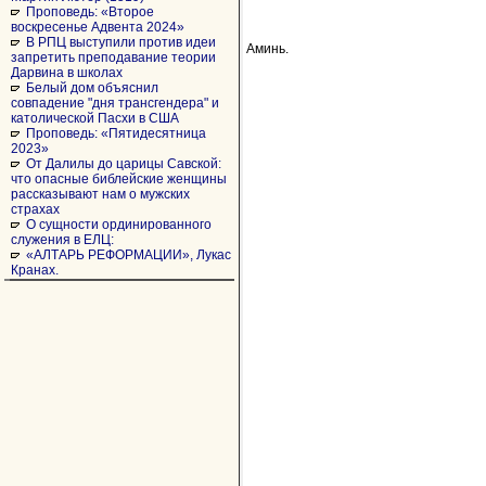
Проповедь: «Второе
воскресенье Адвента 2024»
В РПЦ выступили против идеи
Аминь.
запретить преподавание теории
Дарвина в школах
Белый дом объяснил
совпадение "дня трансгендера" и
католической Пасхи в США
Проповедь: «Пятидесятница
2023»
От Далилы до царицы Савской:
что опасные библейские женщины
рассказывают нам о мужских
страхах
О сущности ординированного
служения в ЕЛЦ:
«АЛТАРЬ РЕФОРМАЦИИ», Лукас
Кранах.