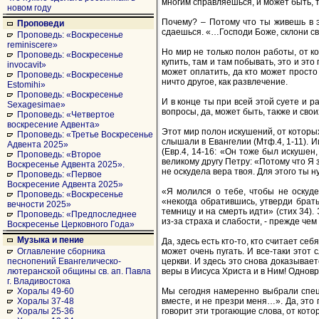
многим справляешься, и может быть, ты
новом году
Почему? – Потому что ты живешь в э
Проповеди
сдаешься. «…Господи Боже, склони св
Проповедь: «Воскресенье
reminiscere»
Но мир не только полон работы, от ко
Проповедь: «Воскресенье
купить, там и там побывать, это и это
invocavit»
может оплатить, да кто может просто
Проповедь: «Воскресенье
ничто другое, как развлечение.
Estomihi»
Проповедь: «Воскресенье
И в конце ты при всей этой суете и 
Sexagesimae»
вопросы, да, может быть, также и свои
Проповедь: «Четвертое
воскресение Адвента»
Этот мир полон искушений, от которы
Проповедь: «Третье Воскресенье
слышали в Евангелии (Мтф.4, 1-11). 
Адвента 2025»
(Евр.4, 14-16: «Он тоже был искушен
Проповедь: «Второе
великому другу Петру: «Потому что Я 
Воскресенье Адвента 2025».
не оскудела вера твоя. Для этого ты 
Проповедь: «Первое
Воскресение Адвента 2025»
«Я молился о тебе, чтобы не оскуде
Проповедь: «Воскресенье
«некогда обратившись, утверди брать
вечности 2025»
темницу и на смерть идти» (стих 34).
Проповедь: «Предпоследнее
из-за страха и слабости, - прежде че
Воскресенье Церковного Года»
Музыка и пение
Да, здесь есть кто-то, кто считает себ
может очень пугать. И все-таки это
Оглавление сборника
церкви. И здесь это снова доказывае
песнопений Евангелическо-
веры в Иисуса Христа и в Ним! Одновр
лютеранской общины св. ап. Павла
г. Владивостока
Мы сегодня намеренно выбрали специ
Хоралы 49-60
вместе, и не презри меня…». Да, это 
Хоралы 37-48
говорит эти трогающие слова, от кото
Хоралы 25-36