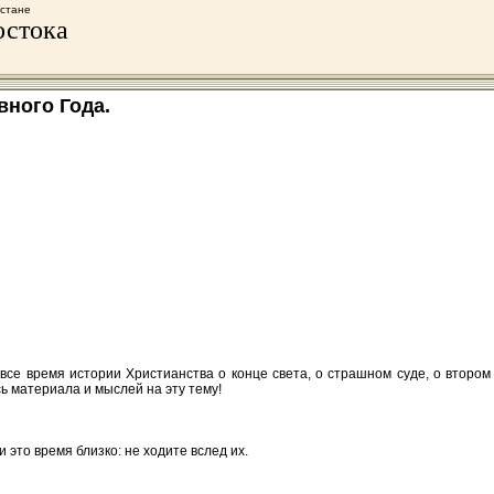
хстане
остока
вного Года.
все время истории Христианства о конце света, о страшном суде, о втором
сь материала и мыслей на эту тему!
и это время близко: не ходите вслед их.