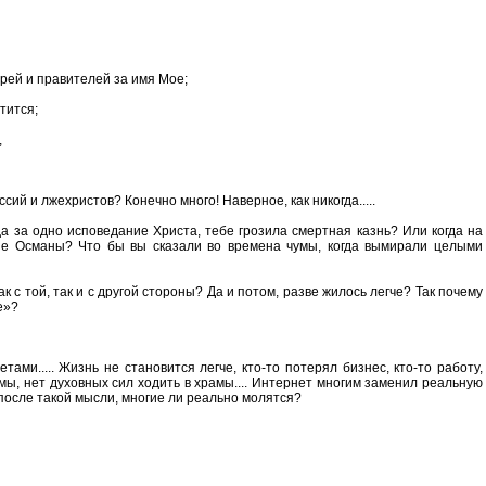
царей и правителей за имя Мое;
тится;
,
й и лжехристов? Конечно много! Наверное, как никогда.....
а за одно исповедание Христа, тебе грозила смертная казнь? Или когда на
е Османы? Что бы вы сказали во времена чумы, когда вымирали целыми
 с той, так и с другой стороны? Да и потом, разве жилось легче? Так почему
е»?
ми..... Жизнь не становится легче, кто-то потерял бизнес, кто-то работу,
мы, нет духовных сил ходить в храмы.... Интернет многим заменил реальную
 после такой мысли, многие ли реально молятся?