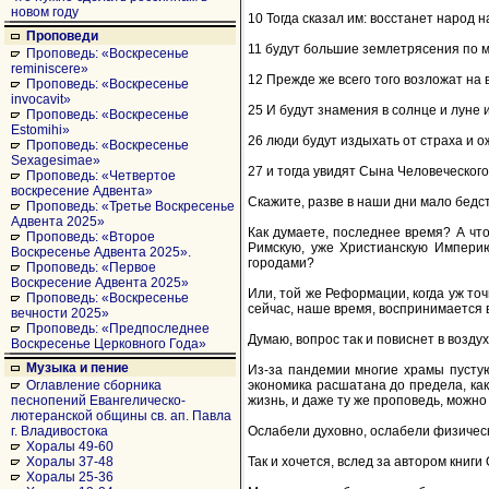
новом году
10 Тогда сказал им: восстанет народ н
Проповеди
11 будут большие землетрясения по ме
Проповедь: «Воскресенье
reminiscere»
12 Прежде же всего того возложат на в
Проповедь: «Воскресенье
invocavit»
25 И будут знамения в солнце и луне 
Проповедь: «Воскресенье
Estomihi»
26 люди будут издыхать от страха и 
Проповедь: «Воскресенье
Sexagesimae»
27 и тогда увидят Сына Человеческого
Проповедь: «Четвертое
воскресение Адвента»
Скажите, разве в наши дни мало бедс
Проповедь: «Третье Воскресенье
Адвента 2025»
Как думаете, последнее время? А что
Проповедь: «Второе
Римскую, уже Христианскую Импери
Воскресенье Адвента 2025».
городами?
Проповедь: «Первое
Воскресение Адвента 2025»
Или, той же Реформации, когда уж точ
Проповедь: «Воскресенье
сейчас, наше время, воспринимается
вечности 2025»
Проповедь: «Предпоследнее
Думаю, вопрос так и повиснет в воздух
Воскресенье Церковного Года»
Музыка и пение
Из-за пандемии многие храмы пустуют
экономика расшатана до предела, как
Оглавление сборника
жизнь, и даже ту же проповедь, можно
песнопений Евангелическо-
лютеранской общины св. ап. Павла
Ослабели духовно, ослабели физически,
г. Владивостока
Хоралы 49-60
Так и хочется, вслед за автором книги
Хоралы 37-48
Хоралы 25-36