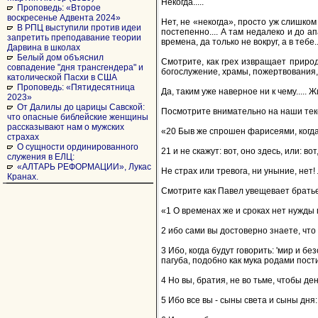
Некогда.....
Проповедь: «Второе
воскресенье Адвента 2024»
Нет, не «некогда», просто уж слишко
В РПЦ выступили против идеи
постепенно.... А там недалеко и до а
запретить преподавание теории
времена, да только не вокруг, а в тебе...
Дарвина в школах
Белый дом объяснил
Смотрите, как грех извращает приро
совпадение "дня трансгендера" и
богослужение, храмы, пожертвования,
католической Пасхи в США
Проповедь: «Пятидесятница
Да, таким уже наверное ни к чему.....
2023»
От Далилы до царицы Савской:
Посмотрите внимательно на наши текс
что опасные библейские женщины
рассказывают нам о мужских
«20 Быв же спрошен фарисеями, когд
страхах
О сущности ординированного
21 и не скажут: вот, оно здесь, или: во
служения в ЕЛЦ:
«АЛТАРЬ РЕФОРМАЦИИ», Лукас
Не страх или тревога, ни уныние, нет
Кранах.
Смотрите как Павел увещевает братье
«1 О временах же и сроках нет нужды п
2 ибо сами вы достоверно знаете, что 
3 Ибо, когда будут говорить: 'мир и бе
пагуба, подобно как мука родами пост
4 Но вы, братия, не во тьме, чтобы ден
5 Ибо все вы - сыны света и сыны дня: