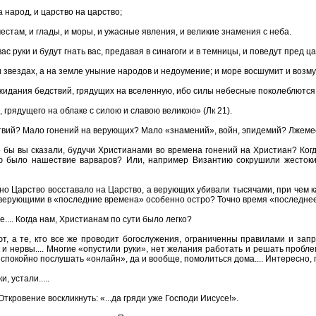
а народ, и царство на царство;
стам, и глады, и моры, и ужасные явления, и великие знамения с неба.
ас руки и будут гнать вас, предавая в синагоги и в темницы, и поведут пред 
и звездах, а на земле уныние народов и недоумение; и море восшумит и возму
ожидания бедствий, грядущих на вселенную, ибо силы небесные поколеблются
, грядущего на облаке с силою и славою великою» (Лк 21).
твий? Мало гонений на верующих? Мало «знамений», войн, эпидемий? Лжемесси
 бы вы сказали, будучи Христианами во времена гонений на Христиан? Когд
ю было нашествие варваров? Или, например Византию сокрушили жестоки
но Царство восставало на Царство, а верующих убивали тысячами, при чем как
 верующими в «последние времена» особенно остро? Точно время «последне
е.... Когда нам, Христианам по сути было легко?
, а те, кто все же проводит богослужения, ограниченны правилами и запрета
 и нервы.... Многие «опустили руки», нет желания работать и решать пробле
 спокойно послушать «онлайн», да и вообще, помолиться дома.... Интересно,
 устали.....
 Откровение воскликнуть: «...да гряди уже Господи Иисусе!».