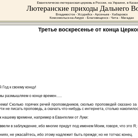
Евангелическо-лютеранская церковь в России, на Украине, в Каза
Лютеранские приходы Дальнего В
Владивосток - Уссурийск - Арсеньев - Хабаровск
Комсомольск-на-Амуре - Благовещенск - Чита - Магадан
Третье воскресенье от конца Церко
 Год к своему концу!
 мы размышляем о конце времен......
ма! Сколько горячих речей проповедников, сколько проповедей сказано за 
и не писать проповедь, а скачать что-нибудь с интернета, столько накопило
к нашему времени, например в Евангелии от Луки:
 ввели в заблуждение, ибо многие придут под именем Моим, говоря, что это Я; 
ниях, не ужасайтесь, ибо этому надлежит быть прежде; но не тотчас конец.