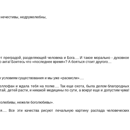
, нечестивы, недружелюбны,
т преградой, разделяющей человека и Бога..... И такое морально - духовное
акта! Боитесь что «последнее время»? А бояться стоит другого....
условиям существования и мы уже «раскисли».....
целлофан и ждала тебя на полке..... Так еще охота, была делом благородных
ай, детей расти, и никакой медицины по сути, а вокруг еще и допустим чума!
астолюбивы, нежели боголюбивы».
..... Все эти качества рисуют печальную картину распада человеческих