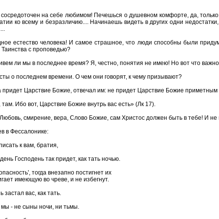
м сосредоточен на себе любимом! Печешься о душевном комфорте, да, только
патии ко всему и безразличию.... Начинаешь видеть в других одни недостатки,
..
дное естество человека! И самое страшное, что люди способны были придум
 Таинства с проповедью?
 Живем ли мы в последнее время? Я, честно, понятия не имею! Но вот что важно.
ты о последнем времени. О чем они говорят, к чему призывают?
а придет Царствие Божие, отвечал им: не придет Царствие Божие приметным
т, там. Ибо вот, Царствие Божие внутрь вас есть» (Лк 17).
! Любовь, смирение, вера, Слово Божие, сам Христос должен быть в тебе! И н
в в Фессалонике:
исать к вам, братия,
день Господень так придет, как тать ночью.
зопасность', тогда внезапно постигнет их
игает имеющую во чреве, и не избегнут.
ь застал вас, как тать.
 мы - не сыны ночи, ни тьмы.