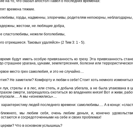
е на то, что сказал апостол Павел о последних временах:
упят времена тяжкие.
олюбивы, горды, надменны, злоречивы, родителям непокорны, неблагодарны
здержны, жестоки, не любящие добра,
ее сластолюбивы, нежели боголюбивы,
о отрекшиеся. Таковых удаляйся» (2 Тим 3: 1 - 5).
 время будут иметь особую привязанность ко греху. Эта привязанность стане
о страшнее урагана, цунами, землетрясения, болезни или террористического 
рвое место грех самолюбия, и это не случайно....
тия? Не заметили? Комфорту и любви к себе! Стоит хоть немного измениться 
 лук, стрелы и в лес, или степь, и добыча убегала, а не была упакована в 
трахом смерти, запрещалось охотиться во владениях князя! Вот и живи, работ
пускали..... А мы «изнежились»....
т характеристику людей последнего времени: самолюбивы..... А в конце: «сл
ближнего, мы любим себя, очень любим деньги, и, конечно удовольствия
, остаются и сосредоточенными на себе и своих проблемах!
в церкви? Что в основном услышишь?