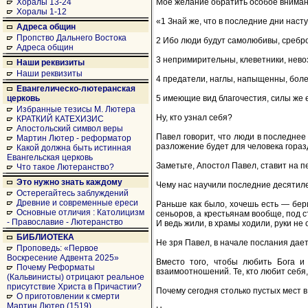
Мое желание обратить особое внимани
Хоралы 13-24
Хоралы 1-12
«1 Знай же, что в последние дни наст
Адреса общин
Пропство Дальнего Востока
2 Ибо люди будут самолюбивы, сребр
Адреса общин
3 непримирительны, клеветники, нево
Наши реквизиты
Наши реквизиты
4 предатели, наглы, напыщенны, бол
Евангелическо-лютеранская
5 имеющие вид благочестия, силы же ег
церковь
Избранные тезисы М. Лютера
Ну, кто узнал себя?
КРАТКИЙ КАТЕХИЗИС
Апостольский символ веры
Павел говорит, что люди в последнее
Мартин Лютер - реформатор
разложение будет для человека горазд
Какой должна быть истинная
Евангельская церковь
Заметьте, Апостол Павел, ставит на пе
Что такое Лютеранство?
Это нужно знать каждому
Чему нас научили последние десятиле
Остерегайтесь заблуждений
Древние и современные ереси
Раньше как было, хочешь есть — бери
Основные отличия : Католицизм
сеньоров, а крестьянам вообще, под с
- Православие - Лютеранство
И ведь жили, в храмы ходили, руки не о
БИБЛИОТЕКА
Не зря Павел, в начале послания дае
Проповедь: «Первое
Воскресение Адвента 2025»
Вместо того, чтобы любить Бога и 
Почему Реформаты
взаимоотношений. Те, кто любит себя
(Кальвинисты) отрицают реальное
присутствие Христа в Причастии?
Почему сегодня столько пустых мест 
О приготовлении к смерти
Мартин Лютер (1519)