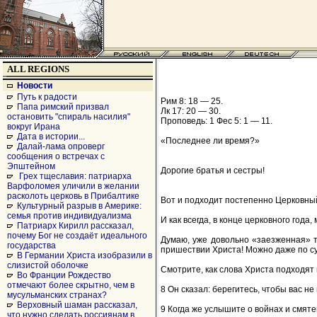
ALL REGIONS
Новости
Путь к радости
Рим 8: 18 — 25.
Папа римский призвал
Лк 17: 20 — 30.
остановить "спираль насилия"
Проповедь: 1 Фес 5: 1 — 11.
вокруг Ирана
Дата в истории...
«Последнее ли время?»
Далай-лама опроверг
сообщения о встречах с
Эпштейном
Дорогие братья и сестры!
Грех тщеславия: патриарха
Варфоломея уличили в желании
расколоть церковь в Прибалтике
Вот и подходит постепенно Церковный
Культурный разрыв в Америке:
семья против индивидуализма
И как всегда, в конце церковного года,
Патриарх Кирилл рассказал,
почему Бог не создаёт идеального
Думаю, уже довольно «заезженная» те
государства
пришествии Христа! Можно даже по сут
В Германии Христа изобразили в
слизистой оболочке
Смотрите, как слова Христа подходят 
Во Франции Рождество
отмечают более скрытно, чем в
8 Он сказал: берегитесь, чтобы вас не
мусульманских странах?
Верховный шаман рассказал,
9 Когда же услышите о войнах и смяте
что нужно сделать россиянам в