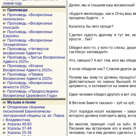
новом году
Далее, мы и слышим наш воскресный т
Проповеди
«Будьте милосерды, как и Отец ваш м
Проповедь: «Воскресенье
прощены будете…».
reminiscere»
Проповедь: «Воскресенье
Казалось бы чего проще?
invocavit»
Проповедь: «Воскресенье
Сделал гадость другому и тут же, к
Estomihi»
прости... Так?
Проповедь: «Воскресенье
Sexagesimae»
Обидел кого-то, у кого-то слезы, душе
Проповедь: «Четвертое
так Иисус заповедал!».
воскресение Адвента»
Проповедь: «Третье Воскресенье
Что, смешно? А вот тем, кого мы обиде
Адвента 2025»
Проповедь: «Второе
А если обидели нас? Совсем другое д
Воскресенье Адвента 2025».
Проповедь: «Первое
Почему мы кому-то должны прощать? 
Воскресение Адвента 2025»
Действительно по закону Высшей, Не
Проповедь: «Воскресенье
аргумента, и затеваются на земле мно
вечности 2025»
Проповедь: «Предпоследнее
Один человек обидел другого и вот сп
Воскресенье Церковного Года»
Музыка и пение
В Ветхом Завете сказано – зуб за зуб, 
Оглавление сборника
Этот порядок носит название – закон 
песнопений Евангелическо-
которого должна повторить вред, кот
лютеранской общины св. ап. Павла
г. Владивостока
Во многом, принцип «зуб за зуб», 
Хоралы 49-60
Писании мы встречаем его в книге Л
Хоралы 37-48
человека, так и ему должно сделать» (Л
Хоралы 25-36