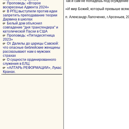
Так и сам не попадешь под осуждение 
Проповедь: «Второе
воскресенье Адвента 2024»
«И мир Божий, который превыше всяко
В РПЦ выступили против идеи
запретить преподавание теории
п. Александр Лапоченко, г.Арсеньев, 20
Дарвина в школах
Белый дом объяснил
совпадение "дня трансгендера" и
католической Пасхи в США
Проповедь: «Пятидесятница
2023»
От Далилы до царицы Савской:
что опасные библейские женщины
рассказывают нам о мужских
страхах
О сущности ординированного
служения в ЕЛЦ:
«АЛТАРЬ РЕФОРМАЦИИ», Лукас
Кранах.