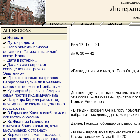
Евангеличес
Лютеранс
Комс
ALL REGIONS
Новости
Путь к радости
Рим 12: 17 — 21.
Папа римский призвал
остановить "спираль насилия"
Лк 6: 36 — 42.
вокруг Ирана
Дата в истории...
Далай-лама опроверг
сообщения о встречах с
«Благодать вам и мир, от Бога Отца, 
Эпштейном
Грех тщеславия: патриарха
Варфоломея уличили в желании
расколоть церковь в Прибалтике
Культурный разрыв в Америке:
Дорогие друзья, сегодня мы слышали и
семья против индивидуализма
эти слова были сказаны Христом посл
Патриарх Кирилл рассказал,
Церкви Апостолов:
почему Бог не создаёт идеального
государства
«В те дни взошел Он на гору помолит
В Германии Христа изобразили в
избрал из них двенадцать, которых и 
слизистой оболочке
Во Франции Рождество
Далее, Господь, обращаясь к апостола
отмечают более скрытно, чем в
мусульманских странах?
«И весь народ искал прикасаться к Не
Верховный шаман рассказал,
Своих, говорил». (Лука 6. 19-20)
что нужно сделать россиянам в