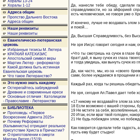
Хоралы 13-24
Да, нанесли тебе обиду, сделали га
Хоралы 1-12
справедливости, но за эйфорией спра
Адреса общин
есть человеческая, не говоря уже о Хр
Пропство Дальнего Востока
Адреса общин
И конечно, лучше не воздавать злом за
и покой....
Наши реквизиты
Наши реквизиты
Да, Высшая Справедливость, без Высш
Евангелическо-лютеранская
Не зря Иисус говорит сегодня и нам, 
церковь
Избранные тезисы М. Лютера
«Что ты смотришь на сучок в глазе бр
КРАТКИЙ КАТЕХИЗИС
брат! дай, я выну сучок из глаза твое
Апостольский символ веры
и тогда увидишь, как вынуть сучок из гл
Мартин Лютер - реформатор
Какой должна быть истинная
Да, как часто, мы, из-за «своего бре
Евангельская церковь
сами, более нуждаемся в прощении и п
Что такое Лютеранство?
Это нужно знать каждому
Каждый раз, когда ты решишь обидетьс
Остерегайтесь заблуждений
Древние и современные ереси
Не зря, сегодня Ап.Павел дает тебе 
Основные отличия : Католицизм
- Православие - Лютеранство
«17 никому не воздавайте злом за зло
18 Если возможно с вашей стороны, б
БИБЛИОТЕКА
19 Не мстите за себя, возлюбленные, 
Проповедь: «Первое
20 Итак, если враг твой голоден, нако
Воскресение Адвента 2025»
21 Не будь побежден злом, но побежда
Почему Реформаты
(Кальвинисты) отрицают реальное
Как говорится сделали тебе гадость, а
присутствие Христа в Причастии?
пусть ему будет стыдно!
О приготовлении к смерти
Мартин Лютер (1519)