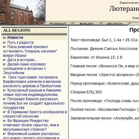
Евангеличес
Лютеранс
Комс
Про
ALL REGIONS
Новости
Текст проповеди: Быт.1, 1-4а + 26-31а 
Путь к радости
Папа римский призвал
Послание: Деяния Святых Апостолов 1
остановить "спираль насилия"
вокруг Ирана
Евангелие: от Иоанна 15, 1-8
Дата в истории...
Далай-лама опроверг
Главная песня: «Вознесся Он, и мир сп
сообщения о встречах с
Эпштейном
Вводная песня: «Христос воскресе» (3
Грех тщеславия: патриарха
Варфоломея уличили в желании
Перед проповедью: «Благослови, душа 
расколоть церковь в Прибалтике
Культурный разрыв в Америке:
Сборник ЕЛЦ 303
семья против индивидуализма
Патриарх Кирилл рассказал,
После проповеди: «Господа славь ты» 
почему Бог не создаёт идеального
государства
Особая песня: «Восхвалим Господа» (2
В Германии Христа изобразили в
слизистой оболочке
Заключительная песня: «Аллилуйя, ал
Во Франции Рождество
отмечают более скрытно, чем в
мусульманских странах?
Верховный шаман рассказал,
что нужно сделать россиянам в