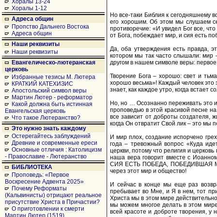
Хоралы 13-24
Хоралы 1-12
Но все-таки Библия к сегодняшнему в
Адреса общин
его хорошим. Об этом мы слушаем сей
Пропство Дальнего Востока
противоречие: «И увидел Бог все, что
Адреса общин
от Бога, побеждает мир, и сия есть по
Наши реквизиты
Да, оба утверждения есть правда, э
Наши реквизиты
котором мы так часто слышали: мир 
другом в нашем символе веры: первое
Евангелическо-лютеранская
церковь
Творение Бога – хорошо: свет и тьма
Избранные тезисы М. Лютера
хорошо весьма»! Каждый человек это з
КРАТКИЙ КАТЕХИЗИС
знает, как каждое утро, когда встает 
Апостольский символ веры
Мартин Лютер - реформатор
Но, но … Осознанно переживать это и
Какой должна быть истинная
проповедью в этой красивой песне на
Евангельская церковь
все зависит от доброты создателя, ж
Что такое Лютеранство?
когда Он отвратит Свой лик – это мы пе
Это нужно знать каждому
Остерегайтесь заблуждений
И мир плох, создание испорчено грех
Древние и современные ереси
года – тревожный вопрос «Куда иде
Основные отличия : Католицизм
церкви, потому что религия и церковь
- Православие - Лютеранство
наша вера говорит вместе с Иоанном:
СИЯ ЕСТЬ ПОБЕДА, ПОБЕДИВШАЯ МИР,
БИБЛИОТЕКА
через этот мир и общество!
Проповедь: «Первое
Воскресение Адвента 2025»
И сейчас в конце мы еще раз возвр
Почему Реформаты
пребывает во Мне, и Я в нем, тот пр
(Кальвинисты) отрицают реальное
Христа мы в этом мире действительно 
присутствие Христа в Причастии?
мы можем многое делать в этом мире
О приготовлении к смерти
всей красоте и доброте творения, у 
Мартин Лютер (1519)