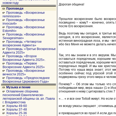
новом году
Дорогая община!
Проповеди
Проповедь: «Воскресенье
reminiscere»
Прошлое воскресение было воскрес
Проповедь: «Воскресенье
посвящено – кому? – конечно, опять 
invocavit»
после Его воскресения.
Проповедь: «Воскресенье
Estomihi»
Ведь поэтому мы сегодня, в третье в
Проповедь: «Воскресенье
сегодня, в это воскресение, являетс
Sexagesimae»
истинная виноградная лоза, и мы - вет
Проповедь: «Четвертое
ибо без Меня не можете делать ничего
воскресение Адвента»
Проповедь: «Третье Воскресенье
Адвента 2025»
Так, это мы знаем и в это веруем. Мы
Проповедь: «Второе
оставаться порядочным, хорошим чел
Воскресенье Адвента 2025».
оставаться порядочным, хорошим чело
Проповедь: «Первое
порядочных людей. И мы как христиа
Воскресение Адвента 2025»
Потому что наша вера знает: этот ми
Проповедь: «Воскресенье
особенно сейчас под угрозой этой п
вечности 2025»
подвержены греху этого мира и челов
Проповедь: «Предпоследнее
Воскресенье Церковного Года»
Почему? – Об этом мы только что сл
Музыка и пение
победившая мир, вера наша» (1-е Иоан
отношения к нему ( цитировать стих 
Оглавление сборника
песнопений Евангелическо-
«… « и все они Тобой живут. Но если 
лютеранской общины св. ап. Павла
г. Владивостока
их всюду ужасы смущают ; отнимешь д
Хоралы 49-60
Хоралы 37-48
и превращаются во прах! А если дух
Хоралы 25-36