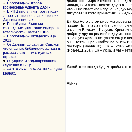
делах этого мира и общества: продол
Проповедь: «Второе
иногда, нам часто ничего другого не
воскресенье Адвента 2024»
чтобы не впасть во искушение, дух бо
В РПЦ выступили против идеи
литургии Святого причастия: «Я бедн
запретить преподавание теории
Дарвина в школах
Да, без Него в этом мире мы в резул
Белый дом объяснил
грехом. Тот, кто хочет быть хорошим
совпадение "дня трансгендера" и
и сыном Божьим - Иисусом Христом (э
католической Пасхи в США
доброту других религий и других пос
Проповедь: «Пятидесятница
от Иисуса Христа получаем силу и пищ
2023»
вы – ветви. Пребывайте во Мне!» В Е
От Далилы до царицы Савской:
пастырь (Иоанн.10), Он – хлеб жиз
что опасные библейские женщины
(Иоанн.11,25), и Он – лоза, и мы – вет
рассказывают нам о мужских
страхах
О сущности ординированного
служения в ЕЛЦ:
Давайте же всегда будем пребывать в
«АЛТАРЬ РЕФОРМАЦИИ», Лукас
Кранах.
Аминь