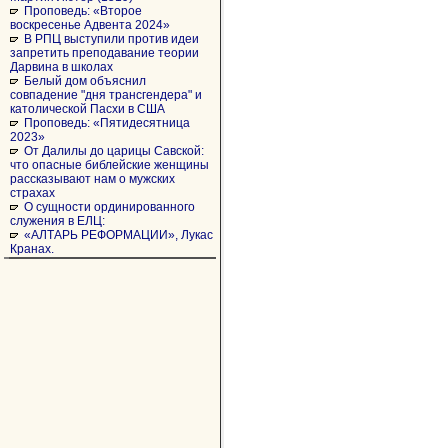
Проповедь: «Второе
воскресенье Адвента 2024»
В РПЦ выступили против идеи
запретить преподавание теории
Дарвина в школах
Белый дом объяснил
совпадение "дня трансгендера" и
католической Пасхи в США
Проповедь: «Пятидесятница
2023»
От Далилы до царицы Савской:
что опасные библейские женщины
рассказывают нам о мужских
страхах
О сущности ординированного
служения в ЕЛЦ:
«АЛТАРЬ РЕФОРМАЦИИ», Лукас
Кранах.