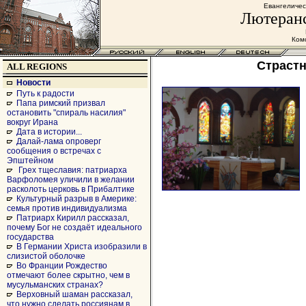
Евангеличес
Лютеранс
Комс
Страстн
ALL REGIONS
Новости
Путь к радости
Папа римский призвал
остановить "спираль насилия"
вокруг Ирана
Дата в истории...
Далай-лама опроверг
сообщения о встречах с
Эпштейном
Грех тщеславия: патриарха
Варфоломея уличили в желании
расколоть церковь в Прибалтике
Культурный разрыв в Америке:
семья против индивидуализма
Патриарх Кирилл рассказал,
почему Бог не создаёт идеального
государства
В Германии Христа изобразили в
слизистой оболочке
Во Франции Рождество
отмечают более скрытно, чем в
мусульманских странах?
Верховный шаман рассказал,
что нужно сделать россиянам в