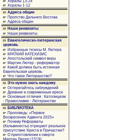
Хоралы 13-24
Хоралы 1-12
Адреса общин
Пропство Дальнего Востока
Адреса общин
Наши реквизиты
Наши реквизиты
Евангелическо-лютеранская
церковь
Избранные тезисы М. Лютера
КРАТКИЙ КАТЕХИЗИС
Апостольский символ веры
Мартин Лютер - реформатор
Какой должна быть истинная
Евангельская церковь
Что такое Лютеранство?
Это нужно знать каждому
Остерегайтесь заблуждений
Древние и современные ереси
Основные отличия : Католицизм
- Православие - Лютеранство
БИБЛИОТЕКА
Проповедь: «Первое
Воскресение Адвента 2025»
Почему Реформаты
(Кальвинисты) отрицают реальное
присутствие Христа в Причастии?
О приготовлении к смерти
Мартин Лютер (1519)