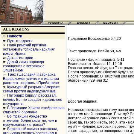
ALL REGIONS
Новости
Пальмовое Воскресенье 5.4.20
Путь к радости
Папа римский призвал
остановить "спираль насилия"
Текст проповеди: Исайя 50, 4-9
вокруг Ирана
Дата в истории...
Послание к филиппийцам 2, 5-11
Далай-лама опроверг
Евангелие: от Иоанна 12, 12-19
сообщения о встречах с
Главная песня: «Иисус, как Ты страдал
Эпштейном
Перед проповедью: «Доколе буду я за
Грех тщеславия: патриарха
После проповеди: O Haupt voll Blut u
Варфоломея уличили в желании
обагренный (29 или 31)
расколоть церковь в Прибалтике
Культурный разрыв в Америке:
семья против индивидуализма
Патриарх Кирилл рассказал,
почему Бог не создаёт идеального
Дорогая община!
государства
В Германии Христа изобразили в
Несколько воскресения тому назад не
слизистой оболочке
во время моей проповеди. Почему? По
Во Франции Рождество
некоторые узнали самих себя в этой 
отмечают более скрытно, чем в
себе: да, так это и есть, это я, это - мо
мусульманских странах?
же я? – Человек, который пережил тру
Верховный шаман рассказал,
знает страдание, но одновременно и 
что нужно сделать россиянам в