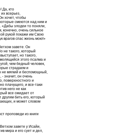
! Да, кто
их всерьез,
Он хочет, чтобы
, которые смеются над ним и
. «Дабы злодеи то поняли,
м, конечно, очень сильное
ной рукой покажи им Свою
ук врагов спас жизнь мою!»
Ветхом завете. Он
о не такого, который
ыступает, но такого,
 молящийся этого псалма и
угой, чем бедный человек,
торые страдаем и
 не мягкий и беспомощный,
, - значит, он очень
о, поверхностного и
но плачущего, и все-таки
тив него не как
орый все ожидает от
ет другим бить его, который
дающих, и может словом
кст проповеди из книги
Ветхом завете у Исайи,
в мира и его сует и дел,