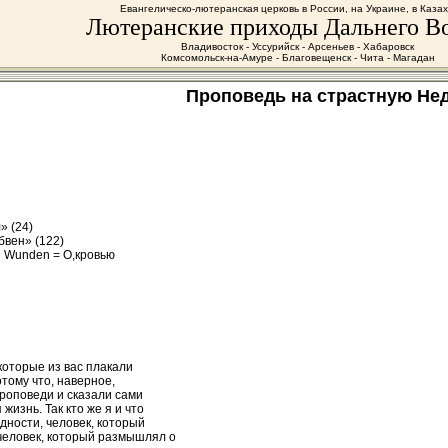
Евангелическо-лютеранская церковь в России, на Украине, в Каза
Лютеранские приходы Дальнего В
Владивосток - Уссурийск - Арсеньев - Хабаровск
Комсомольск-на-Амуре - Благовещенск - Чита - Магадан
Проповедь на страстную Не
» (24)
бвен» (122)
nd Wunden = О,кровью
которые из вас плакали
тому что, наверное,
проповеди и сказали сами
я жизнь. Так кто же я и что
дности, человек, который
человек, который размышлял о