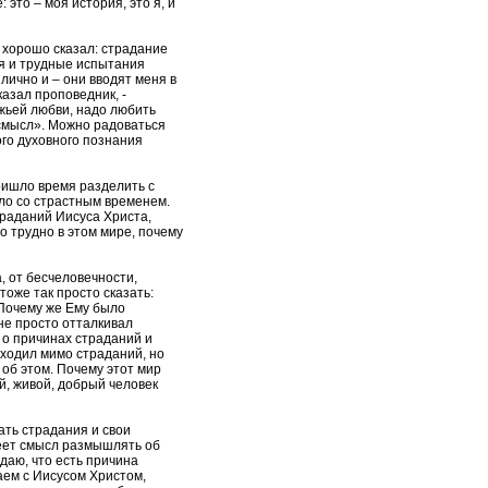
 это – моя история, это я, и
 хорошо сказал: страдание
я и трудные испытания
 лично и – они вводят меня в
казал проповедник, -
жьей любви, надо любить
 смысл». Можно радоваться
ного духовного познания
ришло время разделить с
шло со страстным временем.
траданий Иисуса Христа,
 трудно в этом мире, почему
а, от бесчеловечности,
тоже так просто сказать:
 Почему же Ему было
не просто отталкивал
 о причинах страданий и
оходил мимо страданий, но
 об этом. Почему этот мир
й, живой, добрый человек
ать страдания и свои
еет смысл размышлять об
адаю, что есть причина
аем с Иисусом Христом,