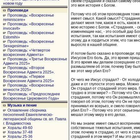
своем страдании и сказал самому себе:
новом году
это моя история с Богом.
Проповеди
Потому что об этом проповедник тоже
Проповедь: «Воскресенье
имеет смысл. Какой смысл? Страдани
reminiscere»
делают меня тем, каков я есть, каков я
Проповедь: «Воскресенье
мою историю с Богом. «Страдания, - с
invocavit»
изменяющие нас, - это особый дар Бо
Проповедь: «Воскресенье
испытания, так как испытания имеют
Estomihi»
этому, да и гордиться этим, что так м
Проповедь: «Воскресенье
выросло в нашей общине.
Sexagesimae»
Проповедь: «Четвертое
И потом было сказано в проповеди: п
воскресение Адвента»
Иисусом Его боль. Да, это время при
Проповедь: «Третье Воскресенье
В это время мы делаем созерцание с
Адвента 2025»
размышляем об этом, почему Ему было
Проповедь: «Второе
же этот мир убил Его?
Воскресенье Адвента 2025».
Проповедь: «Первое
От чего же Иисус страдал? - От холод
Воскресение Адвента 2025»
даже и от глупости этого мира. Можно 
Проповедь: «Воскресенье
Он страдал от страданий этого мира.
вечности 2025»
трудно в этом мире? – Потому что Он 
Проповедь: «Предпоследнее
страдания, потому что Он размышлял
Воскресенье Церковного Года»
говорил об этом, потому что Он не пр
Музыка и пение
принимал их всерьез, и смело говорил
убил Его? – Потому что этот серьезны
Оглавление сборника
мешал этому миру в его делах.
песнопений Евангелическо-
лютеранской общины св. ап. Павла
Но мы знаем: имеет смысл восприним
г. Владивостока
собственные тяжелые испытания, им
Хоралы 49-60
этом: почему я страдаю, от чего я стр
Хоралы 37-48
страданий в этом мире? И мы это дел
Хоралы 25-36