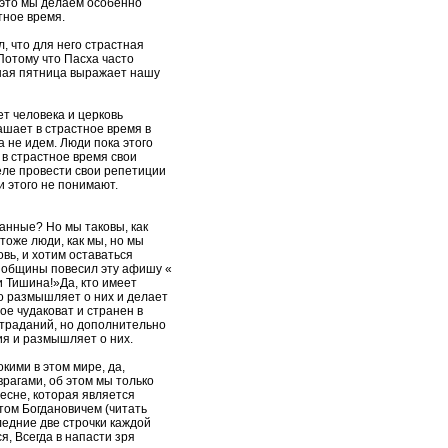
 это мы делаем особенно
тное время.
, что для него страстная
Потому что Пасха часто
тная пятница выражает нашу
ет человека и церковь
ашает в страстное время в
а не идем. Люди пока этого
в страстное время свои
еле провести свои репетиции
и этого не понимают.
анные? Но мы таковы, как
 тоже люди, как мы, но мы
вь, и хотим оставаться
ь общины повесил эту афишу «
 Тишина!»Да, кто имеет
то размышляет о них и делает
ое чудаковат и странен в
 страданий, но дополнительно
ия и размышляет о них.
кими в этом мире, да,
врагами, об этом мы только
есне, которая является
том Богдановичем (читать
ледние две строчки каждой
я, Всегда в напасти зря