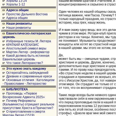
нашим великим Братом и Учителем, и
Хоралы 13-24
концентрированно и серьезно в страс
Хоралы 1-12
Адреса общин
Один человек из нашей общины сказал
Пропство Дальнего Востока
пятница важнее, чем Пасха. Почему? 
Адреса общин
только народный праздник, но страс
историю, наш грех, нашу жизнь.
Наши реквизиты
Наши реквизиты
И я вам скажу одну вещь: все это дела
чужим в этом мире. Ротари-клуб пригл
Евангелическо-лютеранская
ресторан и на танцы. Конечно, мы туд
церковь
не понимают. Музыканты продолжают 
Избранные тезисы М. Лютера
концерты или хотят во страстной нед
КРАТКИЙ КАТЕХИЗИС
в нашей церкви. мы этого не хотим, он
Апостольский символ веры
Мартин Лютер - реформатор
Да,
Какой должна быть истинная
может быть мы – смешные чудаки, стр
Евангельская церковь
христиане и церковь. Другие, конечно,
Что такое Лютеранство?
дополнительно еще христиане и церко
Это нужно знать каждому
такими. И по праву наш председател
Остерегайтесь заблуждений
«Во страстную неделю в нашей церкви
Древние и современные ереси
страдания и принимает их всерьез, к
Основные отличия : Католицизм
это с Иисусом Христом, да, тот наверн
- Православие - Лютеранство
этом мире. Он страдает не только от
от того, что он воспринимает страдан
БИБЛИОТЕКА
Проповедь: «Первое
Такие люди всегда были немного одино
Воскресение Адвента 2025»
чувствовали себя в нем окруженными 
Почему Реформаты
что перед проповедью пели в нашей п
(Кальвинисты) отрицают реальное
переложением псалма 12 русским поэ
присутствие Христа в Причастии?
или петь из этой песни, особенно пос
О приготовлении к смерти
строфы). «Доколе враг мне мой смеетс
Мартин Лютер (1519)