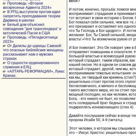
меня?
Проповедь: «Второе
воскресенье Адвента 2024»
И потом, конечно, просьба: помоги мне
В РПЦ выступили против идеи
воспринимает страдания и принимает 
запретить преподавание теории
тот вступает в свою историю с Богом. 
Дарвина в школах
Бог показал себя сильнее, чем все те
Белый дом объяснил
его презирают и оставляют его одного
совпадение "дня трансгендера" и
что Ты Господь и Бог щедрот». И пото
католической Пасхи в США
желание: Бог, Ты Своей сильной, мощ
Проповедь: «Пятидесятница
власть! «Что Ты всемочною рукою от р
2023»
От Далилы до царицы Савской:
И Бог помогает. Это Он говорит уже в 
что опасные библейские женщины
отправляет помощника и спасителя. Н
рассказывают нам о мужских
большой властью и всемогущей рукою в
страхах
который страдает, таким образом, как
О сущности ординированного
нашей песни. Но в одном он совсем др
служения в ЕЛЦ:
который страдает, другой, чем мы, ко
«АЛТАРЬ РЕФОРМАЦИИ», Лукас
воспринимаем тяжелые испытания: он
Кранах.
как мы, он твердый как кремень (стих7)
решительно стоит против этого глупог
бесчеловечного, и мягкого и беспомощ
такого жестокого мира, но он стоит про
мощный господин, но как человек, кот
Бога, - кто никого не бьет, но позволя
есть солидарный брат бедных и стра
подкреплять изнемогающего (стих 4).
Давайте послушаем сейчас в конце те
пророка Исайи 50, 4-9 (читать).
Этот человек, о котором мы слышим в 
это – Иисус Христос: решительно проти