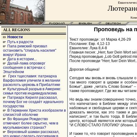
Евангеличес
Лютеранс
Комс
Проповедь на п
ALL REGIONS
Новости
Текст проповеди : от Марка 4,26-29
Путь к радости
Послание: Евр. 4,12-13
Папа римский призвал
Евангелие: Лука 8,4-8
остановить "спираль насилия"
Главная песня: „Herr, fuer Dein Wort se
вокруг Ирана
Перед проповедью „Lob Gott getrost mir
Дата в истории...
После проповеди “Herr, fuer Dein Wort.
Далай-лама опроверг
сообщения о встречах с
Дорогая община!
Эпштейном
Грех тщеславия: патриарха
Сегодня мы вновь и вновь слышали о 
Варфоломея уличили в желании
так много говорят в церкви и особе
расколоть церковь в Прибалтике
Божье“, даже „читать Слово Божье“ –
Культурный разрыв в Америке:
также проповедуют. Где же мы читаем 
семья против индивидуализма
Патриарх Кирилл рассказал,
Но ведь мы знаем совершенно точно, ч
почему Бог не создаёт идеального
что напечатано в Библии между этих
государства
набожные и свободные церкви и сект
В Германии Христа изобразили в
доказать многое, как это также и де
слизистой оболочке
написано“, и так было тогда. В Библ
Во Франции Рождество
центр, который является или который
отмечают более скрытно, чем в
“И СЛОВО СТАЛО ПЛОТИЮ“ (Иоанн. 1,14
мусульманских странах?
Верховный шаман рассказал,
И также то, что говорит проповедник 
что нужно сделать россиянам в