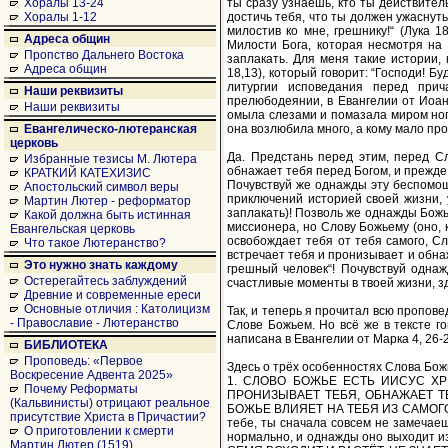
ты сразу узнаёшь, кто ты действител
Хоралы 13-24
достичь тебя, что ты должен ужаснуть
Хоралы 1-12
милостив ко мне, грешнику!“ (Лука 
Адреса общин
Милости Бога, которая несмотря на 
Пропство Дальнего Востока
заплакать. Для меня такие истории, 
Адреса общин
18,13), который говорит: “Господи! Б
литургии исповедания перед прич
Наши реквизиты
прелюбодеянии, в Евангелии от Иоанн
Наши реквизиты
омыла слезами и помазала миром ноги 
она возлюбила много, а кому мало про
Евангелическо-лютеранская
церковь
Да. Предстань перед этим, перед Сл
Избранные тезисы М. Лютера
обнажает тебя перед Богом, и прежде 
КРАТКИЙ КАТЕХИЗИС
Почувствуй же однажды эту беспомощ
Апостольский символ веры
приключений историей своей жизни, 
Мартин Лютер - реформатор
заплакать)! Позволь же однажды Божь
Какой должна быть истинная
миссионера, но Слову Божьему (оно, 
Евангельская церковь
освобождает тебя от тебя самого, Сл
Что такое Лютеранство?
встречает тебя и пронизывает и обнаж
Это нужно знать каждому
грешный человек“! Почувствуй од
Остерегайтесь заблуждений
счастливые моменты в твоей жизни, з
Древние и современные ереси
Основные отличия : Католицизм
Так, и теперь я прочитал всю пропове
- Православие - Лютеранство
Слове Божьем. Но всё же в тексте г
написана в Евангелии от Марка 4, 26-2
БИБЛИОТЕКА
Проповедь: «Первое
Здесь о трёх особенностях Слова Бож
Воскресение Адвента 2025»
1. СЛОВО БОЖЬЕ ЕСТЬ ИИСУС Х
Почему Реформаты
ПРОНИЗЫВАЕТ ТЕБЯ, ОБНАЖАЕТ ТЕБ
(Кальвинисты) отрицают реальное
БОЖЬЕ ВЛИЯЕТ НА ТЕБЯ ИЗ САМОГО СЕ
присутствие Христа в Причастии?
тебе, ты сначала совсем не замечаеш
О приготовлении к смерти
нормально, и однажды оно выходит из т
Мартин Лютер (1519)