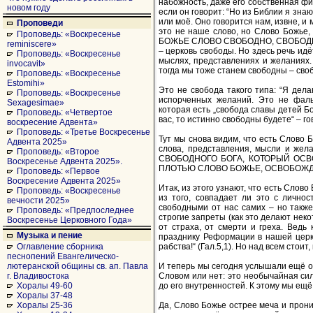
набожность, даже его собственная фил
новом году
если он говорит: “Но из Библии я знаю
или моё. Оно говорится нам, извне, и 
Проповеди
это не наше слово, но Слово Божье,
Проповедь: «Воскресенье
БОЖЬЕ СЛОВО СВОБОДНО, СВОБОДНО ОТ
reminiscere»
– церковь свободы. Но здесь речь ид
Проповедь: «Воскресенье
мыслях, представлениях и желаниях. 
invocavit»
тогда мы тоже станем свободны – сво
Проповедь: «Воскресенье
Estomihi»
Это не свобода такого типа: “Я дела
Проповедь: «Воскресенье
испорченных желаний. Это не фаль
Sexagesimae»
которая есть „свобода славы детей Бо
Проповедь: «Четвертое
вас, то истинно свободны будете“ – го
воскресение Адвента»
Проповедь: «Третье Воскресенье
Тут мы снова видим, что есть Слово
Адвента 2025»
слова, представления, мысли и жел
Проповедь: «Второе
СВОБОДНОГО БОГА, КОТОРЫЙ ОСВ
Воскресенье Адвента 2025».
ПЛОТЬЮ СЛОВО БОЖЬЕ, ОСВОБОЖД
Проповедь: «Первое
Воскресение Адвента 2025»
Итак, из этого узнают, что есть Слов
Проповедь: «Воскресенье
из того, совпадает ли это с личнос
вечности 2025»
свободными от нас самих – но также
Проповедь: «Предпоследнее
строгие запреты (как это делают некот
Воскресенье Церковного Года»
от страха, от смерти и греха. Ведь
Музыка и пение
празднику Реформации в нашей церкви
рабства!“ (Гал.5,1). Но над всем стоит
Оглавление сборника
песнопений Евангелическо-
И теперь мы сегодня услышали ещё од
лютеранской общины св. ап. Павла
Словом или нет: это необычайная сил
г. Владивостока
до его внутренностей. К этому мы ещё
Хоралы 49-60
Хоралы 37-48
Да, Слово Божье острее меча и прониз
Хоралы 25-36