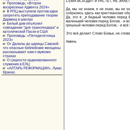
СЕМЯ ВСХОДИТ И РАСТЁТ, НЕ ЗНАЕТ 
Проповедь: «Второе
воскресенье Адвента 2024»
Да, мы не знаем, я не знаю, вы не зн
В РПЦ выступили против идеи
собрались здесь как христианская об
запретить преподавание теории
Да, это я: „я бедный человек перед 
Дарвина в школах
маленький человек перед Богом, - и в
Белый дом объяснил
грешный человек перед Богом, - и всё
совпадение "дня трансгендера" и
католической Пасхи в США
Это всё делает Слово Божье, не слов
Проповедь: «Пятидесятница
2023»
Аминь.
От Далилы до царицы Савской:
что опасные библейские женщины
рассказывают нам о мужских
страхах
О сущности ординированного
служения в ЕЛЦ:
«АЛТАРЬ РЕФОРМАЦИИ», Лукас
Кранах.