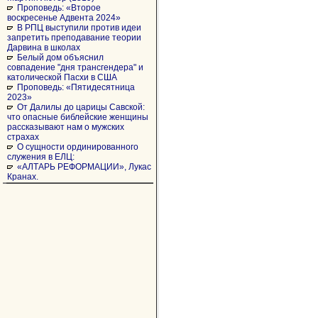
Проповедь: «Второе
воскресенье Адвента 2024»
В РПЦ выступили против идеи
запретить преподавание теории
Дарвина в школах
Белый дом объяснил
совпадение "дня трансгендера" и
католической Пасхи в США
Проповедь: «Пятидесятница
2023»
От Далилы до царицы Савской:
что опасные библейские женщины
рассказывают нам о мужских
страхах
О сущности ординированного
служения в ЕЛЦ:
«АЛТАРЬ РЕФОРМАЦИИ», Лукас
Кранах.