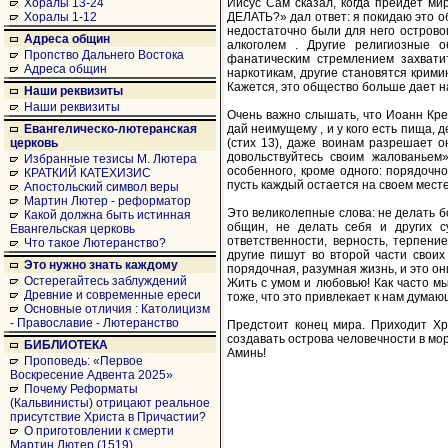
Иисус Сам сказал, когда прейдет ми
Хоралы 13-24
ДЕЛАТЬ?» дал ответ: я покидаю это о
Хоралы 1-12
недостаточно были для него острово
Адреса общин
алкоголем . Другие религиозные 
Пропство Дальнего Востока
фанатическим стремлением захвати
Адреса общин
наркотикам, другие становятся крими
Кажется, это общество больше дает н
Наши реквизиты
Наши реквизиты
Очень важно слышать, что Иоанн Крес
дай неимущему , и у кого есть пища, 
Евангелическо-лютеранская
(стих 13), даже воинам разрешает о
церковь
довольствуйтесь своим жалованьем»
Избранные тезисы М. Лютера
особенного, кроме одного: порядочно
КРАТКИЙ КАТЕХИЗИС
пусть каждый остается на своем месте
Апостольский символ веры
Мартин Лютер - реформатор
Это великолепные слова: не делать б
Какой должна быть истинная
общин, не делать себя и других с
Евангельская церковь
ответственности, верность, терпени
Что такое Лютеранство?
другие пишут во второй части своих 
Это нужно знать каждому
порядочная, разумная жизнь, и это они
Остерегайтесь заблуждений
Жить с умом и любовью! Как часто м
Древние и современные ереси
тоже, что это привлекает к нам дума
Основные отличия : Католицизм
- Православие - Лютеранство
Предстоит конец мира. Приходит Хр
создавать острова человечности в мор
БИБЛИОТЕКА
Аминь!
Проповедь: «Первое
Воскресение Адвента 2025»
Почему Реформаты
(Кальвинисты) отрицают реальное
присутствие Христа в Причастии?
О приготовлении к смерти
Мартин Лютер (1519)