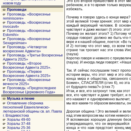
Это Его второе пришествие в этот ми
новом году
ребенком, и в то время только верую
избежать.
Проповеди
Проповедь: «Воскресенье
Почему я говорю здесь о конце мира? 
reminiscere»
этой великой точки зрения: этот мир 
Проповедь: «Воскресенье
каждый верующий человек. В основно
invocavit»
чувствует и даже желает (!) этого: эт
Проповедь: «Воскресенье
Почему он желает этого? 1) Потому чт
Estomihi»
сердце говорит: должно же быть что-
Проповедь: «Воскресенье
вере и к нашей общине, поется: «Во т
Sexagesimae»
И 2) потому что этот мир, со всем т
Проповедь: «Четвертое
стране так трогают нас эти слова Ии
воскресение Адвента»
(пауза)
Проповедь: «Третье Воскресенье
Коротко говоря и немного с преувелич
Адвента 2025»
(пауза). И иногда люди говорят: «Наша
Проповедь: «Второе
Воскресенье Адвента 2025».
Так. И сейчас послушаем текст пропо
Проповедь: «Первое
истории веры, что этот мир и это об
Воскресение Адвента 2025»
конца мира и общества, связанного с
Проповедь: «Воскресенье
Божие», СПАСИТЕЛЯ (стих 6), но эта 
вечности 2025»
от будущего гнева?» (стих 7)
Проповедь: «Предпоследнее
Итак, и все, кто затронут тем, как э
Воскресенье Церковного Года»
все, кто чувствует и даже требует, и
Музыка и пение
кто накажет и одновременно вылечит, -
мы все каким-то образом виноваты, 
Оглавление сборника
песнопений Евангелическо-
Дорогая община ! Это великий и вел
лютеранской общины св. ап. Павла
над этим вопросом мы хотим немного 
г. Владивостока
Я вспоминаю хорошую длинную беседу
Хоралы 49-60
утверждающего, что он вернувшийся 
Хоралы 37-48
конца и что нам предстоит конец мир
Хоралы 25-36