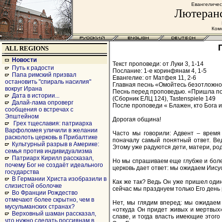
Евангеличес
Лютеранс
Комс
ALL REGIONS
Новости
Текст проповеди: от Луки 3, 1-14
Путь к радости
Послание: 1-е коринфянам 4, 1-5
Папа римский призвал
Евангелие: от Матфея 11, 2-6
остановить "спираль насилия"
Главная песнь «Омойтесь безотложно»
вокруг Ирана
Песнь перед проповедью. «Пришла пора
Дата в истории...
(Сборник ЕЛЦ 124), Tastenspiele 149
Далай-лама опроверг
После проповеди « Блажен, кто Бога ищ
сообщения о встречах с
Эпштейном
Дорогая община!
Грех тщеславия: патриарха
Варфоломея уличили в желании
Часто мы говорили: Адвент – время
расколоть церковь в Прибалтике
поначалу самый понятный ответ. Ве
Культурный разрыв в Америке:
Этому уже радуются дети, матери, род
семья против индивидуализма
Патриарх Кирилл рассказал,
Но мы спрашиваем еще глубже и боле
почему Бог не создаёт идеального
церковь дает ответ: мы ожидаем Иису
государства
В Германии Христа изобразили в
Как же так? Ведь Он уже пришел один
слизистой оболочке
сейчас мы празднуем только Его день
Во Франции Рождество
отмечают более скрытно, чем в
Нет, мы глядим вперед: мы ожидаем 
мусульманских странах?
«откуда Он придет живых и мертвых»
Верховный шаман рассказал,
славе, и тогда власть имеющие этого
что нужно сделать россиянам в