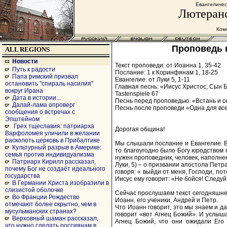
Евангеличес
Лютеранс
Комс
Проповедь н
ALL REGIONS
Новости
Текст проповеди: от Иоанна 1, 35-42
Путь к радости
Послание: 1 к Коринфянам 1, 18-25
Папа римский призвал
Евангелие: от Луки 5, 1-11
остановить "спираль насилия"
Главная песнь: «Иисус Христос, Сын 
вокруг Ирана
Tastenspiele 67
Дата в истории...
Песнь перед проповедью. «Встань и се
Далай-лама опроверг
Песнь после проповеди «Одна для всех
сообщения о встречах с
Эпштейном
Грех тщеславия: патриарха
Дорогая община!
Варфоломея уличили в желании
расколоть церковь в Прибалтике
Мы слышали послание и Евангелие. В 
Культурный разрыв в Америке:
то благоугодно было Богу юродством 
семья против индивидуализма
нужен проповедник, человек, наполне
Патриарх Кирилл рассказал,
Луки, 5) – о призвании апостола Пет
почему Бог не создаёт идеального
говоря: « выйди от меня, Господи, по
государства
Иисус ему говорит: «Не бойся! Следуй
В Германии Христа изобразили в
слизистой оболочке
Сейчас прослушаем текст сегодняшней
Во Франции Рождество
Иоанн, его ученики, Андрей и Петр.
отмечают более скрытно, чем в
Что Иоанн говорит, это мы знаем и д
мусульманских странах?
говорит «вот Агнец Божий». И услыша
Верховный шаман рассказал,
Агнец Божий, что они ожидали Его 
что нужно сделать россиянам в