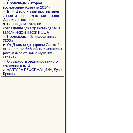
Проповедь: «Второе
воскресенье Адвента 2024»
В РПЦ выступили против идеи
запретить преподавание теории
Дарвина в школах
Белый дом объяснил
совпадение "дня трансгендера" и
католической Пасхи в США
Проповедь: «Пятидесятница
2023»
От Далилы до царицы Савской:
что опасные библейские женщины
рассказывают нам о мужских
страхах
О сущности ординированного
служения в ЕЛЦ:
«АЛТАРЬ РЕФОРМАЦИИ», Лукас
Кранах.