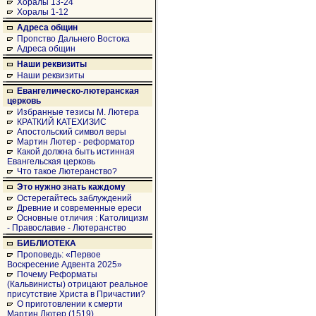
Хоралы 13-24
Хоралы 1-12
Адреса общин
Пропство Дальнего Востока
Адреса общин
Наши реквизиты
Наши реквизиты
Евангелическо-лютеранская
церковь
Избранные тезисы М. Лютера
КРАТКИЙ КАТЕХИЗИС
Апостольский символ веры
Мартин Лютер - реформатор
Какой должна быть истинная
Евангельская церковь
Что такое Лютеранство?
Это нужно знать каждому
Остерегайтесь заблуждений
Древние и современные ереси
Основные отличия : Католицизм
- Православие - Лютеранство
БИБЛИОТЕКА
Проповедь: «Первое
Воскресение Адвента 2025»
Почему Реформаты
(Кальвинисты) отрицают реальное
присутствие Христа в Причастии?
О приготовлении к смерти
Мартин Лютер (1519)