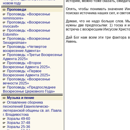
историю, можно тоже сказать, ожидат
новом году
Опять, чтобы понимать значение Ии
Проповеди
поисках источника наших сил, и свето
Проповедь: «Воскресенье
reminiscere»
Думаю, что не надо больше слов. Мы
Проповедь: «Воскресенье
нужны две предпосылки: 1) тоска и 
invocavit»
встреча с воскресшим Иисусом Христо
Проповедь: «Воскресенье
Estomihi»
Дай Бог нам всем эти три фактора 
Проповедь: «Воскресенье
Аминь.
Sexagesimae»
Проповедь: «Четвертое
воскресение Адвента»
Проповедь: «Третье Воскресенье
Адвента 2025»
Проповедь: «Второе
Воскресенье Адвента 2025».
Проповедь: «Первое
Воскресение Адвента 2025»
Проповедь: «Воскресенье
вечности 2025»
Проповедь: «Предпоследнее
Воскресенье Церковного Года»
Музыка и пение
Оглавление сборника
песнопений Евангелическо-
лютеранской общины св. ап. Павла
г. Владивостока
Хоралы 49-60
Хоралы 37-48
Хоралы 25-36