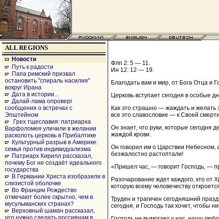
ALL REGIONS
Новости
Флп 2: 5 — 11.
Путь к радости
Ин 12: 12 — 19.
Папа римский призвал
остановить "спираль насилия"
Благодать вам и мир, от Бога Отца и 
вокруг Ирана
Дата в истории...
Церковь вступает сегодня в особые дн
Далай-лама опроверг
Как это страшно — жаждать и желать 
сообщения о встречах с
все это славословие — к Своей смерти
Эпштейном
Грех тщеславия: патриарха
Он знает, что руки, которые сегодня 
Варфоломея уличили в желании
жаждой крови.
расколоть церковь в Прибалтике
Культурный разрыв в Америке:
Он говорил им о Царствии Небесном, 
семья против индивидуализма
безжалостно растоптали!
Патриарх Кирилл рассказал,
почему Бог не создаёт идеального
«Пришел час, — говорит Господь, — п
государства
В Германии Христа изобразили в
Разочарование ждет каждого, кто от 
слизистой оболочке
которую всему человечеству откроетс
Во Франции Рождество
отмечают более скрытно, чем в
Труден и трагичен сегодняшний празд
мусульманских странах?
сегодня, и Господь так хочет, чтобы 
Верховный шаман рассказал,
что нужно сделать россиянам в
Господь не вымогает у нас, нашу любо