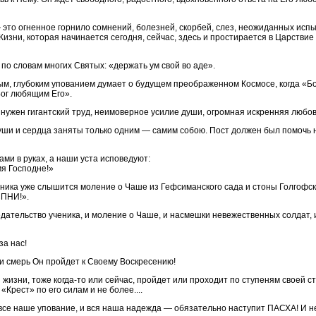
 это огненное горнило сомнений, болезней, скорбей, слез, неожиданных испыт
зни, которая начинается сегодня, сейчас, здесь и простирается в Царствие
по словам многих Святых: «держать ум свой во аде».
ым, глубоким упованием думает о будущем преображенном Космосе, когда «Бог б
Бог любящим Его».
нужен гигантский труд, неимоверное усилие души, огромная искренняя любовь
души и сердца заняты только одним — самим собою. Пост должен был помочь н
ми в руках, а наши уста исповедуют:
мя Господне!»
ника уже слышится моление о Чаше из Гефсиманского сада и стоны Голгофск
СПНИ!».
едательство ученика, и моление о Чаше, и насмешки невежественных солдат, 
за нас!
 и смерь Он пройдет к Своему Воскресению!
й жизни, тоже когда-то или сейчас, пройдет или проходит по ступеням своей с
«Крест» по его силам и не более....
 и все наше упование, и вся наша надежда — обязательно наступит ПАСХА! И 