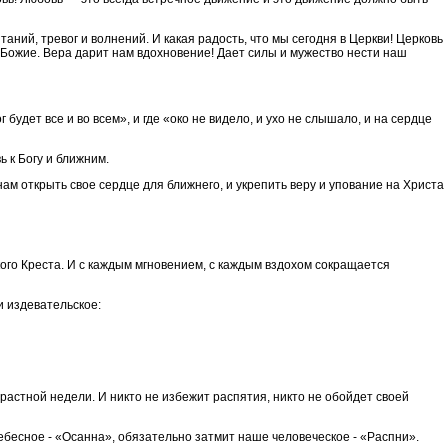
аний, тревог и волнений. И какая радость, что мы сегодня в Церкви! Церковь
 Божие. Вера дарит нам вдохновение! Дает силы и мужество нести наш
удет все и во всем», и где «око не видело, и ухо не слышало, и на сердце
 к Богу и ближним.
ам открыть свое сердце для ближнего, и укрепить веру и упование на Христа
ого Креста. И с каждым мгновением, с каждым вздохом сокращается
и издевательское:
трастной недели. И никто не избежит распятия, никто не обойдет своей
небесное - «Осанна», обязательно затмит наше человеческое - «Распни».