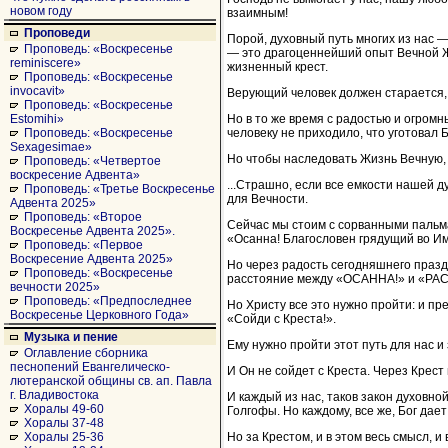
новом году
взаимным!
Проповеди
Порой, духовный путь многих из нас —
Проповедь: «Воскресенье
— это драгоценнейший опыт Вечной Жи
reminiscere»
жизненный крест.
Проповедь: «Воскресенье
invocavit»
Верующий человек должен старается, 
Проповедь: «Воскресенье
Но в то же время с радостью и огромн
Estomihi»
человеку не приходило, что уготовал 
Проповедь: «Воскресенье
Sexagesimae»
Но чтобы наследовать Жизнь Вечную, 
Проповедь: «Четвертое
воскресение Адвента»
...Страшно, если все емкости нашей 
Проповедь: «Третье Воскресенье
для Вечности.
Адвента 2025»
Проповедь: «Второе
Сейчас мы стоим с сорванными пальма
Воскресенье Адвента 2025».
«Осанна! Благословен грядущий во И
Проповедь: «Первое
Воскресение Адвента 2025»
Но через радость сегодняшнего празд
Проповедь: «Воскресенье
расстояние между «ОСАННА!» и «РА
вечности 2025»
Проповедь: «Предпоследнее
Но Христу все это нужно пройти: и пр
Воскресенье Церковного Года»
«Сойди с Креста!».
Музыка и пение
Ему нужно пройти этот путь для нас и 
Оглавление сборника
песнопений Евангелическо-
И Он не сойдет с Креста. Через Крест
лютеранской общины св. ап. Павла
г. Владивостока
И каждый из нас, таков закон духовно
Хоралы 49-60
Голгофы. Но каждому, все же, Бог дает 
Хоралы 37-48
Но за Крестом, и в этом весь смысл,
Хоралы 25-36