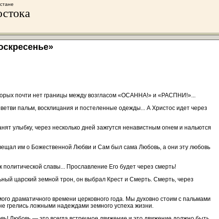
хстане
остока
оскресенье»
которых почти нет границы между возгласом «ОСАННА!» и «РАСПНИ!»...
 ветви пальм, восклицания и постеленные одежды... А Христос идет через
ранят улыбку, через несколько дней зажгутся ненавистным огнем и нальются
вещал им о Божественной Любви и Сам был сама Любовь, а они эту любовь
 политической славы... Прославление Его будет через смерть!
ьный царский земной трон, он выбрал Крест и Смерть. Смерть, через
ого драматичного времени церковного года. Мы духовно стоим с пальмами
 а не грелись ложными надеждами земного успеха жизни.
бовь! Любовь — это всегда встречное движение и это движение должно быть