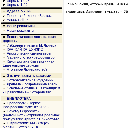
Хоралы 13-24
«И мир Божий, который превыше всяко
Хоралы 1-12
Адреса общин
п.Александр Лапоченко, г.Арсеньев, 201
Пропство Дальнего Востока
Адреса общин
Наши реквизиты
Наши реквизиты
Евангелическо-лютеранская
церковь
Избранные тезисы М. Лютера
КРАТКИЙ КАТЕХИЗИС
Апостольский символ веры
Мартин Лютер - реформатор
Какой должна быть истинная
Евангельская церковь
Что такое Лютеранство?
Это нужно знать каждому
Остерегайтесь заблуждений
Древние и современные ереси
Основные отличия : Католицизм
- Православие - Лютеранство
БИБЛИОТЕКА
Проповедь: «Первое
Воскресение Адвента 2025»
Почему Реформаты
(Кальвинисты) отрицают реальное
присутствие Христа в Причастии?
О приготовлении к смерти
Мартин Лютер (1519)