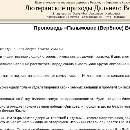
Евангелическо-лютеранская церковь в России, на Украине, в Каза
Лютеранские приходы Дальнего В
Владивосток - Уссурийск - Арсеньев - Хабаровск
Комсомольск-на-Амуре - Благовещенск - Чита - Магадан
Проповедь «Пальмовое (Вербное) В
Господа нашего Иисуса Христа. Аминь».
и — дни, полные с одной стороны ликования, а с другой трагизма. В дни, в 
земного царя и не рассмотреть перед собою Живого Бога! Кругом ликование и
!
держат ветви, завтра с ненавистью сожмут камень. И глаза, которые сегодня х
а они ждали только удовлетворения своих земных желаний и проблем! Он воз
рославиться Сыну Человеческому». Но прославление это будет не через блеск
Христа ожидает только земной победы. Они хотели посадить Его на блистател
я Вечная Жизнь!
ник. Им открываются двери «Страстной Недели» — самого напряженного, сам
никто из нас от Него никогда не отвернулся. Чтобы мы стояли при Кресте Его,
вь к Нему. Он ждет свободного, радостного, вдохновенного ответа на Его Лю