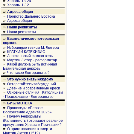
Хоралы 13-24
Хоралы 1-12
Адреса общин
Пропство Дальнего Востока
Адреса общин
Наши реквизиты
Наши реквизиты
Евангелическо-лютеранская
церковь
Избранные тезисы М. Лютера
КРАТКИЙ КАТЕХИЗИС
Апостольский символ веры
Мартин Лютер - реформатор
Какой должна быть истинная
Евангельская церковь
Что такое Лютеранство?
Это нужно знать каждому
Остерегайтесь заблуждений
Древние и современные ереси
Основные отличия : Католицизм
- Православие - Лютеранство
БИБЛИОТЕКА
Проповедь: «Первое
Воскресение Адвента 2025»
Почему Реформаты
(Кальвинисты) отрицают реальное
присутствие Христа в Причастии?
О приготовлении к смерти
Мартин Лютер (1519)