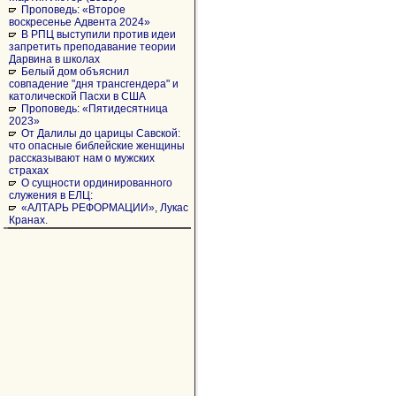
Проповедь: «Второе
воскресенье Адвента 2024»
В РПЦ выступили против идеи
запретить преподавание теории
Дарвина в школах
Белый дом объяснил
совпадение "дня трансгендера" и
католической Пасхи в США
Проповедь: «Пятидесятница
2023»
От Далилы до царицы Савской:
что опасные библейские женщины
рассказывают нам о мужских
страхах
О сущности ординированного
служения в ЕЛЦ:
«АЛТАРЬ РЕФОРМАЦИИ», Лукас
Кранах.