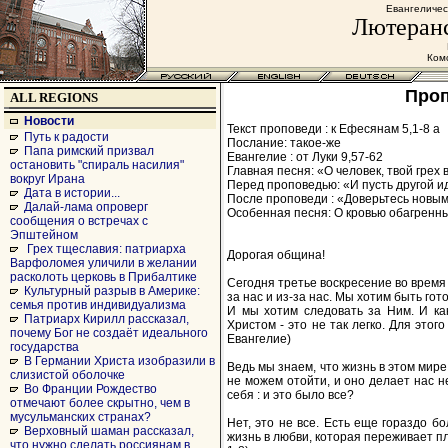
Евангеличес
Лютеранс
Комс
Проп
ALL REGIONS
Новости
Текст проповеди : к Ефесянам 5,1-8 а
Путь к радости
Послание: такое-же
Папа римский призвал
Евангелие : от Луки 9,57-62
остановить "спираль насилия"
Главная песня: «О человек, твой грех 
вокруг Ирана
Перед проповедью: «И пусть другой иде
Дата в истории...
После проповеди : «Доверьтесь новым 
Далай-лама опроверг
Особенная песня: О кровью обагренный
сообщения о встречах с
Эпштейном
Грех тщеславия: патриарха
Дорогая община!
Варфоломея уличили в желании
расколоть церковь в Прибалтике
Сегодня третье воскресение во время 
Культурный разрыв в Америке:
за нас и из-за нас. Мы хотим быть гот
семья против индивидуализма
И мы хотим следовать за Ним. И ка
Патриарх Кирилл рассказал,
Христом - это не так легко. Для этог
почему Бог не создаёт идеального
Евангелие)
государства
В Германии Христа изобразили в
Ведь мы знаем, что жизнь в этом мире
слизистой оболочке
не можем отойти, и оно делает нас 
Во Франции Рождество
себя : и это было все?
отмечают более скрытно, чем в
мусульманских странах?
Нет, это не все. Есть еще гораздо бо
Верховный шаман рассказал,
жизнь в любви, которая переживает пл
что нужно сделать россиянам в