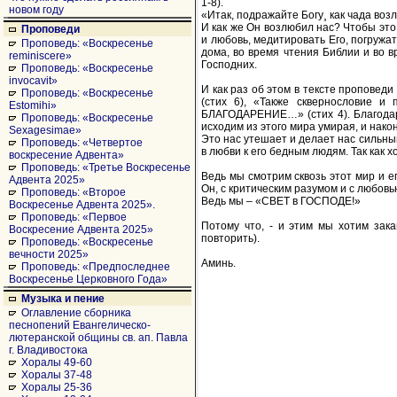
1-8).
новом году
«Итак, подражайте Богу¸ как чада во
И как же Он возлюбил нас? Чтобы это 
Проповеди
и любовь, медитировать Его, погружа
Проповедь: «Воскресенье
дома, во время чтения Библии и во 
reminiscere»
Господних.
Проповедь: «Воскресенье
invocavit»
И как раз об этом в тексте проповед
Проповедь: «Воскресенье
(стих 6), «Также сквернословие и
Estomihi»
БЛАГОДАРЕНИЕ…» (стих 4). Благодарит
Проповедь: «Воскресенье
исходим из этого мира умирая, и након
Sexagesimae»
Это нас утешает и делает нас сильным
Проповедь: «Четвертое
в любви к его бедным людям. Так ка
воскресение Адвента»
Проповедь: «Третье Воскресенье
Ведь мы смотрим сквозь этот мир и е
Адвента 2025»
Он, с критическим разумом и с любовь
Проповедь: «Второе
Ведь мы – «СВЕТ в ГОСПОДЕ!»
Воскресенье Адвента 2025».
Проповедь: «Первое
Потому что, - и этим мы хотим зак
Воскресение Адвента 2025»
повторить).
Проповедь: «Воскресенье
вечности 2025»
Аминь.
Проповедь: «Предпоследнее
Воскресенье Церковного Года»
Музыка и пение
Оглавление сборника
песнопений Евангелическо-
лютеранской общины св. ап. Павла
г. Владивостока
Хоралы 49-60
Хоралы 37-48
Хоралы 25-36