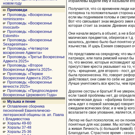
Израилевы кадили ему и называли его
новом году
Получается, что со временем люди на
Проповеди
потеряна та положительная сторона и
Проповедь: «Воскресенье
если мы поднимаем головы и смотрим 
reminiscere»
Вот что связывает знак медного змея 
Проповедь: «Воскресенье
которая стоит за знаком. Древние изр
invocavit»
Проповедь: «Воскресенье
Они начали верить в объект, а не в Бо
Estomihi»
магических предметов, оберегов и т.д
Проповедь: «Воскресенье
казалось, должно было был понятно у
Sexagesimae»
язычества. И царь Езекия совершил о
Проповедь: «Четвертое
воскресение Адвента»
Но представим на секундочку, что мы 
Проповедь: «Третье Воскресенье
патриарх, или папа римский начал бы
Адвента 2025»
то, что многие, которые исповедуют х
Проповедь: «Второе
присутствие креста указывает на то, 
Воскресенье Адвента 2025».
путь - крещение, для второго - пост, 
Проповедь: «Первое
была произнесена. Но, говорит реформ
Воскресение Адвента 2025»
действовал; они сами по себе не дают
Проповедь: «Воскресенье
Лучше уничтожить все кресты, чем пре
вечности 2025»
Проповедь: «Предпоследнее
Дорогие сестры и братья! Я не уверен
Воскресенье Церковного Года»
если такой проблемы нет, до определ
человеческая душа - «фабрика богов».
Музыка и пение
речь идет о первой заповеди) говорит:
Оглавление сборника
ожидаем всяческих благ, и в чем [у к
песнопений Евангелическо-
возлагаете свое упование, является, 
лютеранской общины св. ап. Павла
г. Владивостока
Лютер не был психологом, но он поним
Хоралы 49-60
понятные для нас рамки. Мы хотим Гос
Хоралы 37-48
а живая Личность (с большой буквой).
Хоралы 25-36
Благодатью. Страстное время - сезон 