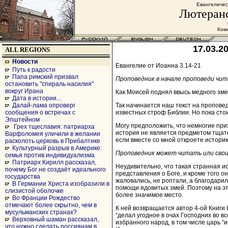
Евангеличес
Лютеранс
Комс
17.03.2
ALL REGIONS
Новости
Евангелие от Иоанна 3.14-21
Путь к радости
Папа римский призвал
Проповедник в начале проповеди чи
остановить "спираль насилия"
вокруг Ирана
Как Моисей поднял ввысь медного змея
Дата в истории...
Так начинается наш текст на пропове
Далай-лама опроверг
известных строф Библии. Но пока сто
сообщения о встречах с
Эпштейном
Могу предположить, что немногие при
Грех тщеславия: патриарха
история не является предметом тщате
Варфоломея уличили в желании
если вместе со мной откроете историю
расколоть церковь в Прибалтике
Культурный разрыв в Америке:
Проповедник может читать или своим
семья против индивидуализма
Патриарх Кирилл рассказал,
Неудивительно, что такая странная и
почему Бог не создаёт идеального
представления о Боге, и кроме того о
государства
жаловались, не роптали, а благодарили
В Германии Христа изобразили в
помощи ядовитых змей. Поэтому на э
слизистой оболочке
более значимое место.
Во Франции Рождество
отмечают более скрытно, чем в
К ней возвращается автор 4-ой Книги 
мусульманских странах?
“делал угодное в очах Господних во в
Верховный шаман рассказал,
избранного народ, в том числе царь “
что нужно сделать россиянам в