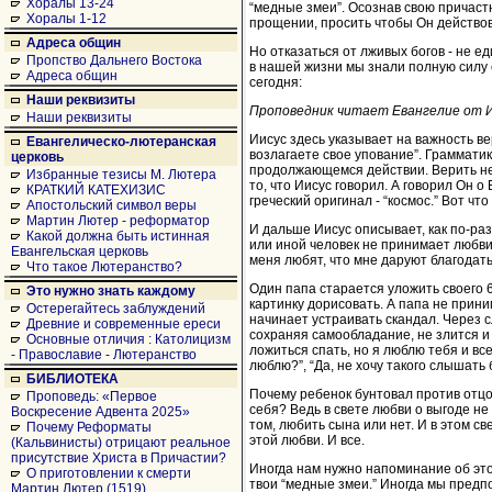
Хоралы 13-24
“медные змеи”. Осознав свою причаст
Хоралы 1-12
прощении, просить чтобы Он действов
Адреса общин
Но отказаться от лживых богов - не е
Пропство Дальнего Востока
в нашей жизни мы знали полную силу с
Адреса общин
сегодня:
Наши реквизиты
Проповедник читает Евангелие от И
Наши реквизиты
Иисус здесь указывает на важность вер
Евангелическо-лютеранская
возлагаете свое упование”. Грамматик
церковь
продолжающемся действии. Верить не 
Избранные тезисы М. Лютера
то, что Иисус говорил. А говорил Он о
КРАТКИЙ КАТЕХИЗИС
греческий оригинал - “космос.” Вот ч
Апостольский символ веры
Мартин Лютер - реформатор
И дальше Иисус описывает, как по-ра
Какой должна быть истинная
или иной человек не принимает любви.
Евангельская церковь
меня любят, что мне даруют благодать
Что такое Лютеранство?
Один папа старается уложить своего 6
Это нужно знать каждому
картинку дорисовать. А папа не прини
Остерегайтесь заблуждений
начинает устраивать скандал. Через с
Древние и современные ереси
сохраняя самообладание, не злится и 
Основные отличия : Католицизм
ложиться спать, но я люблю тебя и всег
- Православие - Лютеранство
люблю?”, “Да, не хочу такого слышать 
БИБЛИОТЕКА
Почему ребенок бунтовал против отцо
Проповедь: «Первое
себя? Ведь в свете любви о выгоде не
Воскресение Адвента 2025»
том, любить сына или нет. И в этом с
Почему Реформаты
этой любви. И все.
(Кальвинисты) отрицают реальное
присутствие Христа в Причастии?
Иногда нам нужно напоминание об этом
О приготовлении к смерти
твои “медные змеи.” Иногда мы предп
Мартин Лютер (1519)