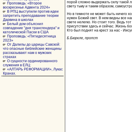
порой сложно выдержать силу такой лю
Проповедь: «Второе
свету тьму и таким образом, самоустр
воскресенье Адвента 2024»
В РПЦ выступили против идеи
Но в темноте не может быть ничего хо
запретить преподавание теории
нужен Божий свет. В нем видны все на
Дарвина в школах
свете нелегко. Но стоит того. Ведь т
Белый дом объяснил
присутствии здесь и сейчас. Жизнь бо
совпадение "дня трансгендера" и
Кто был поднят на крест за нас - Иис
католической Пасхи в США
Проповедь: «Пятидесятница
Б.Бюркле, пропст
2023»
От Далилы до царицы Савской:
что опасные библейские женщины
рассказывают нам о мужских
страхах
О сущности ординированного
служения в ЕЛЦ:
«АЛТАРЬ РЕФОРМАЦИИ», Лукас
Кранах.