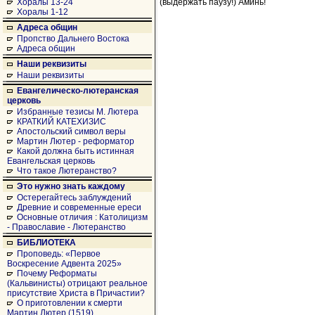
(выдержать паузу!) Аминь!
Хоралы 13-24
Хоралы 1-12
Адреса общин
Пропство Дальнего Востока
Адреса общин
Наши реквизиты
Наши реквизиты
Евангелическо-лютеранская
церковь
Избранные тезисы М. Лютера
КРАТКИЙ КАТЕХИЗИС
Апостольский символ веры
Мартин Лютер - реформатор
Какой должна быть истинная
Евангельская церковь
Что такое Лютеранство?
Это нужно знать каждому
Остерегайтесь заблуждений
Древние и современные ереси
Основные отличия : Католицизм
- Православие - Лютеранство
БИБЛИОТЕКА
Проповедь: «Первое
Воскресение Адвента 2025»
Почему Реформаты
(Кальвинисты) отрицают реальное
присутствие Христа в Причастии?
О приготовлении к смерти
Мартин Лютер (1519)