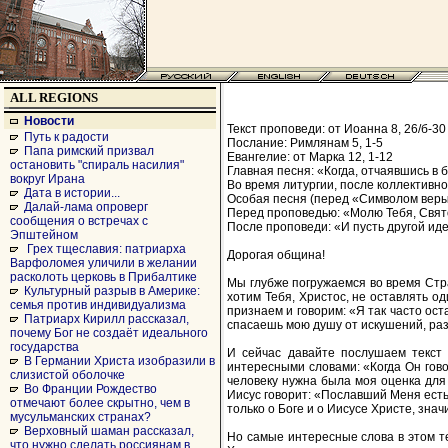
ALL REGIONS
Новости
Текст проповеди: от Иоанна 8, 26/б-30
Путь к радости
Послание: Римлянам 5, 1-5
Папа римский призвал
Евангелие: от Марка 12, 1-12
остановить "спираль насилия"
Главная песня: «Когда, отчаявшись в 
вокруг Ирана
Во время литургии, после коллективн
Дата в истории...
Особая песня (перед «Символом веры»)
Далай-лама опроверг
Перед проповедью: «Молю Тебя, Свят
сообщения о встречах с
После проповеди: «И пусть другой иде
Эпштейном
Грех тщеславия: патриарха
Дорогая община!
Варфоломея уличили в желании
расколоть церковь в Прибалтике
Мы глубже погружаемся во время Стра
Культурный разрыв в Америке:
хотим Тебя, Христос, не оставлять о
семья против индивидуализма
признаем и говорим: «Я так часто ост
Патриарх Кирилл рассказал,
спасаешь мою душу от искушений, разв
почему Бог не создаёт идеального
государства
И сейчас давайте послушаем текст 
В Германии Христа изобразили в
интересными словами: «Когда Он гово
слизистой оболочке
человеку нужна была моя оценка для с
Во Франции Рождество
Иисус говорит: «Пославший Меня есть
отмечают более скрытно, чем в
только о Боге и о Иисусе Христе, значи
мусульманских странах?
Верховный шаман рассказал,
Но самые интересные слова в этом тек
что нужно сделать россиянам в