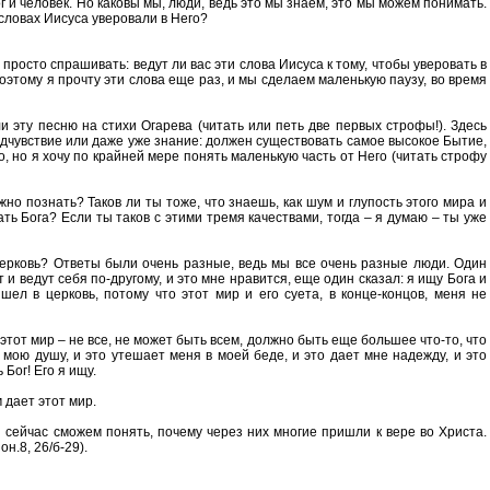
г и человек. Но каковы мы, люди, ведь это мы знаем, это мы можем понимать.
 словах Иисуса уверовали в Него?
 просто спрашивать: ведут ли вас эти слова Иисуса к тому, чтобы уверовать в
Поэтому я прочту эти слова еще раз, и мы сделаем маленькую паузу, во время
 эту песню на стихи Огарева (читать или петь две первых строфы!). Здесь
предчувствие или даже уже знание: должен существовать самое высокое Бытие,
о, но я хочу по крайней мере понять маленькую часть от Него (читать строфу
но познать? Таков ли ты тоже, что знаешь, как шум и глупость этого мира и
ть Бога? Если ты таков с этими тремя качествами, тогда – я думаю – ты уже
церковь? Ответы были очень разные, ведь мы все очень разные люди. Один
 и ведут себя по-другому, и это мне нравится, еще один сказал: я ищу Бога и
шел в церковь, потому что этот мир и его суета, в конце-концов, меня не
 этот мир – не все, не может быть всем, должно быть еще большее что-то, что
и мою душу, и это утешает меня в моей беде, и это дает мне надежду, и это
Бог! Его я ищу.
 дает этот мир.
ы сейчас сможем понять, почему через них многие пришли к вере во Христа.
н.8, 26/б-29).