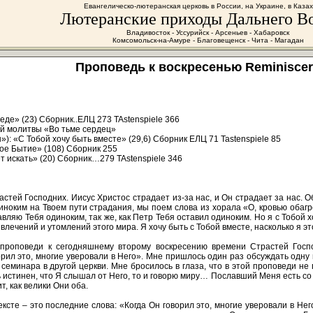
Евангелическо-лютеранская церковь в России, на Украине, в Каза
Лютеранские приходы Дальнего В
Владивосток - Уссурийск - Арсеньев - Хабаровск
Комсомольск-на-Амуре - Благовещенск - Чита - Магадан
Проповедь к воскресенью Reminiscere,
беде» (23) Сборник..ЕЛЦ 273 TAstenspiele 366
ой молитвы «Во тьме сердец»
: «С Тобой хочу быть вместе» (29,6) Сборник ЕЛЦ 71 Tastenspiele 85
ое Бытие» (108) Cборник 255
т искать» (20) Сборник…279 TAstenspiele 346
стей Господних. Иисус Христос страдает из-за нас, и Он страдает за нас.
диноким на Твоем пути страдания, мы поем слова из хорала «О, кровью оба
авляю Тебя одиноким, так же, как Петр Тебя оставил одиноким. Но я с Тобой 
лечений и утомлений этого мира. Я хочу быть с Тобой вместе, насколько я это
проповеди к сегодняшнему второму воскресению времени Страстей Господн
рил это, многие уверовали в Него». Мне пришлось один раз обсуждать одну 
еминара в другой церкви. Мне бросилось в глаза, что в этой проповеди не г
 истинен, что Я слышал от Него, то и говорю миру… Пославший Меня есть со 
т, как велики Они оба.
сте – это последние слова: «Когда Он говорил это, многие уверовали в Него