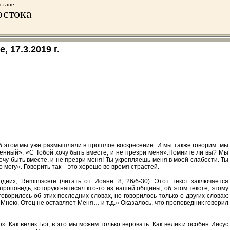
хстане
остока
 17.3.2019 г.
 Об этом мы уже размышляли в прошлое воскресение. И мы также говорим: мы
гренный»: «С Тобой хочу быть вместе, и не презри меня».Помните ли вы? Мы
хочу быть вместе, и не презри меня! Ты укрепляешь меня в моей слабости. Ты
 могу». Говорить так – это хорошо во время страстей.
их, Reminiscere (читать от Иоанн. 8, 26/б-30). Этот текст заключается
проповедь, которую написал кто-то из нашей общины, об этом тексте; этому
оворилось об этих последних словах, но говорилось только о других словах:
Мною, Отец не оставляет Меня… и т.д.» Оказалось, что проповедник говорил
». Как велик Бог, в это мы можем только веровать. Как велик и особен Иисус