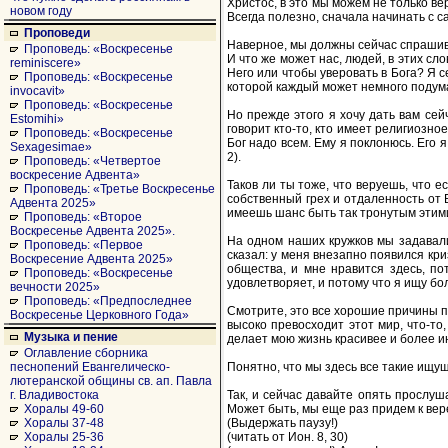
Христос, в это мы можем не только ве
новом году
Всегда полезно, сначала начинать с с
Проповеди
Наверное, мы должны сейчас спрашиват
Проповедь: «Воскресенье
И что же может нас, людей, в этих сл
reminiscere»
Него или чтобы уверовать в Бога? Я с
Проповедь: «Воскресенье
которой каждый может немного подумат
invocavit»
Проповедь: «Воскресенье
Но прежде этого я хочу дать вам сей
Estomihi»
говорит кто-то, кто имеет религиозно
Проповедь: «Воскресенье
Бог надо всем. Ему я поклонюсь. Его 
Sexagesimae»
2).
Проповедь: «Четвертое
воскресение Адвента»
Таков ли ты тоже, что веруешь, что 
Проповедь: «Третье Воскресенье
собственный грех и отдаленность от 
Адвента 2025»
имеешь шанс быть так тронутым этими
Проповедь: «Второе
Воскресенье Адвента 2025».
На одном наших кружков мы задавали
Проповедь: «Первое
сказал: у меня внезапно появился криз
Воскресение Адвента 2025»
общества, и мне нравится здесь, по
Проповедь: «Воскресенье
удовлетворяет, и потому что я ищу бол
вечности 2025»
Проповедь: «Предпоследнее
Смотрите, это все хорошие причины пр
Воскресенье Церковного Года»
высоко превосходит этот мир, что-то
Музыка и пение
делает мою жизнь красивее и более инт
Оглавление сборника
Понятно, что мы здесь все такие ищущ
песнопений Евангелическо-
лютеранской общины св. ап. Павла
Так, и сейчас давайте опять прослуш
г. Владивостока
Может быть, мы еще раз придем к вере 
Хоралы 49-60
(Выдержать паузу!)
Хоралы 37-48
(читать от Ион. 8, 30)
Хоралы 25-36