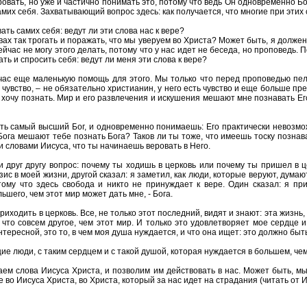
ровать, но уже и частично понимать это, потому что ведь Он одновременно Бо
амих себя. Захватывающий вопрос здесь: как получается, что многие при этих
ь самих себя: ведут ли эти слова нас к вере?
овах так трогать и поражать, что мы уверуем во Христа? Может быть, я должен
ейчас не могу этого делать, потому что у нас идет не беседа, но проповедь. 
ь и спросить себя: ведут ли меня эти слова к вере?
час еще маленькую помощь для этого. Мы только что перед проповедью пели
е чувство, – не обязательно христианин, у него есть чувство и еще больше 
я хочу познать. Мир и его развлечения и искушения мешают мне познавать Ег
есть самый высший Бог, и одновременно понимаешь: Его практически невозмож
Бога мешают тебе познать Бога? Таков ли ты тоже, что имеешь тоску познава
 словами Иисуса, что ты начинаешь веровать в Него.
 друг другу вопрос: почему ты ходишь в церковь или почему ты пришел в 
ис в моей жизни, другой сказал: я заметил, как люди, которые веруют, думают
тому что здесь свобода и никто не принуждает к вере. Один сказал: я при
ьшего, чем этот мир может дать мне, - Бога.
иходить в церковь. Все, не только этот последний, видят и знают: эта жизнь,
, что совсем другое, чем этот мир. И только это удовлетворяет мое сердце 
ересной, это то, в чем моя душа нуждается, и что она ищет: это должно быть 
ие люди, с таким сердцем и с такой душой, которая нуждается в большем, чем
аем слова Иисуса Христа, и позволим им действовать в нас. Может быть, м
во Иисуса Христа, во Христа, который за нас идет на страдания (читать от Ио